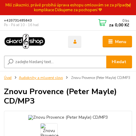
Milí zákazníci, právě probíhá úprava eshopu omlouvám se za případné
komplikace Děkujeme za pochopení 💙
0
ks
+420731485643
za
0,00 Kč
Po - Pá od 10 - 16 hod.
Menu
Hledat
Úvod
Audioknihy a mluvené slovo
Znovu Provence (Peter Mayle) CD/MP3
Znovu Provence (Peter Mayle)
CD/MP3