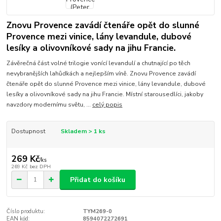
Znovu Provence zavádí čtenáře opět do slunné
Provence mezi vinice, lány levandule, dubové
lesíky a olivovníkové sady na jihu Francie.
Závěrečná část volné trilogie vonící levandulí a chutnající po těch
nevybranějších lahůdkách a nejlepším víně. Znovu Provence zavádí
čtenáře opět do slunné Provence mezi vinice, lány levandule, dubové
lesíky a olivovníkové sady na jihu Francie. Místní starousedlíci, jakoby
navzdory modernímu světu, ...
celý popis
Dostupnost
Skladem > 1 ks
269 Kč
/
ks
269 Kč
bez DPH
Přidat do košíku
Číslo produktu:
TYM269-0
EAN kód:
8594072272691