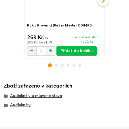
Rok v Provenci (Peter Mayle) CD/MP3
Mých 25 let 
CD/MP3
269 Kč
269 Kč
Skladem poslední
/
ks
/
ks
kus 1 ks
269 Kč
bez DPH
269 Kč
bez 
Přidat do košíku
Zboží zařazeno v kategoriích
Audioknihy a mluvené slovo
Audioknihy