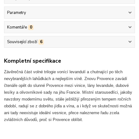
Parametry
Komentáře
0
Související zboží
6
Kompletní specifikace
Závěrečná část volné trilogie vonící levandulí a chutnající po těch
nevybranějších lahůdkách a nejlepším víně. Znovu Provence zavádí
čtenáře opět do slunné Provence mezi vinice, lány levandule, dubové
lesíky a olivovníkové sady na jihu Francie. Místní starousedlíci, jakoby
navzdory modernímu světu, stále ještěžijí přirozeným tempem ročních
období, radují se z dobrého jídla a vína, a i když ve skutečnosti možná
ani tady neexistuje ideální vesnice, přece nalezneme řadu zcela
zvláštních důvodů, proč si Provence oblíbit.