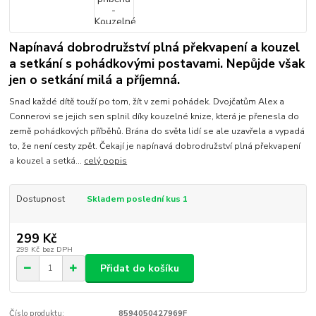
Napínavá dobrodružství plná překvapení a kouzel
a setkání s pohádkovými postavami. Nepůjde však
jen o setkání milá a příjemná.
Snad každé dítě touží po tom, žít v zemi pohádek. Dvojčatům Alex a
Connerovi se jejich sen splnil díky kouzelné knize, která je přenesla do
země pohádkových příběhů. Brána do světa lidí se ale uzavřela a vypadá
to, že není cesty zpět. Čekají je napínavá dobrodružství plná překvapení
a kouzel a setká...
celý popis
Dostupnost
Skladem poslední kus 1
299 Kč
299 Kč
bez DPH
Přidat do košíku
Číslo produktu:
8594050427969F