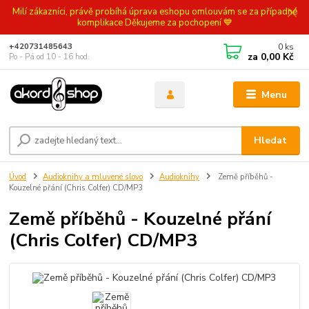
Milí zákazníci, právě probíhá úprava eshopu omlouvám se za případné
komplikace Děkujeme za pochopení 💙
0
ks
+420731485643
za
0,00 Kč
Po - Pá od 10 - 16 hod.
Menu
Hledat
Úvod
Audioknihy a mluvené slovo
Audioknihy
Země příběhů -
Kouzelné přání (Chris Colfer) CD/MP3
Země příběhů - Kouzelné přání
(Chris Colfer) CD/MP3