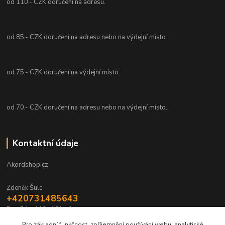
od 110,- CZK doručení na adresu.
od 85,- CZK doručení na adresu nebo na výdejní místo.
od 75,- CZK doručení na výdejní místo.
od 70,- CZK doručení na adresu nebo na výdejní místo.
Kontaktní údaje
Akordshop.cz
Zdeněk Šulc
+420731485643
Po - Pá od 10 - 16 hod.
Pro základní funkčnost, zpříjemnění používání webu, analytické