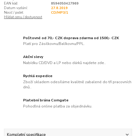
EAN kód:
8594050427969
Datum vydání:
27.8.2019
Nosič / počet:
CD/MP3/1
Hlídat cenu / dostupnost
Poštovné od 70,- CZK doprava zdarma od 1500,- CZK
Platí pro Zásilkovnu/Balíkovnu/PPL.
Akční slevy
Nabídku CD/DVD a LP nebo dárků najdete zde..
Rychlá expedice
Zboží skladem odesíláme kvalitně zabalené do tří pracovních
dnů..
Platební brána Comgate
Pohodlná online platba za objednávku.
Kompletní specifikace