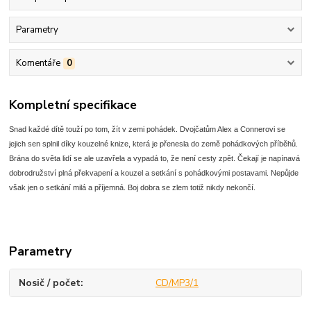
Parametry
Komentáře
0
Kompletní specifikace
Snad každé dítě touží po tom, žít v zemi pohádek. Dvojčatům Alex a Connerovi se
jejich sen splnil díky kouzelné knize, která je přenesla do země pohádkových příběhů.
Brána do světa lidí se ale uzavřela a vypadá to, že není cesty zpět. Čekají je napínavá
dobrodružství plná překvapení a kouzel a setkání s pohádkovými postavami. Nepůjde
však jen o setkání milá a příjemná. Boj dobra se zlem totiž nikdy nekončí.
Parametry
Nosič / počet
CD/MP3/1