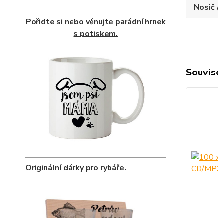
Nosič 
Pořidte si nebo věnujte parádní hrnek
s potiskem.
Souvise
Originální dárky pro rybáře.