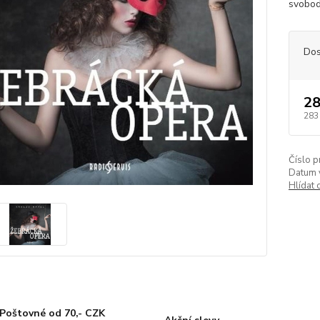
svobod
Dos
28
283
Číslo p
Datum 
Hlídat 
Poštovné od 70,- CZK