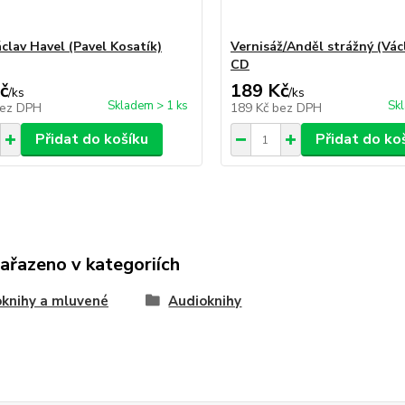
áclav Havel (Pavel Kosatík)
Vernisáž/Anděl strážný (Vác
CD
č
189 Kč
/
ks
/
ks
Skladem > 1 ks
Sk
ez DPH
189 Kč
bez DPH
Přidat do košíku
Přidat do ko
zařazeno v kategoriích
knihy a mluvené
Audioknihy