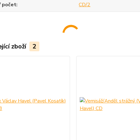
/ počet
CD/2
jící zboží
2