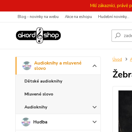
Milí zákazníci, práv
Blog - novinky na webu
Akce na eshopu
Hudební novinky...
Úvod
A
Audioknihy a mluvené
slovo
Žebr
Dětské audioknihy
Mluvené slovo
Audioknihy
Hudba