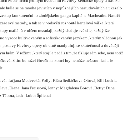
v Horních Počernicích jediným uvedením Havlovy Žebrácké opery u nás. Po
ale hrála se na mnoha jevištích v nejrůznějších nastudováních a ukázalo
t vzestup konkurenčního zlodějského gangu kapitána Macheathe. Nastrčí
ase své metody, a tak se v podsvětí rozpoutá kartelová válka, která
tupy mafiánů v ničem nezadají, každý sleduje své cíle, každý lže
eno vysoce kultivovaným a sofistikovaným jazykem, kterým vládnou jak
ch postavy Havlovy opery obratně manipuluji se skutečnosti a dovádějí
 hrám. V režimu, který stojí a padá s tím, že fízluje sám sebe, není totiž
učková. S tím bohužel člověk na konci hry nemůže než souhlasit. Je
t.
ová: Taťjana Medvecká, Polly: Klára Sedláčkova-Oltová, Bill Lockit:
lava, Diana: Jana Preissová, Jenny: Magdalena Borová, Betty: Dana
z Tábora, Jack: Lubor Šplíchal