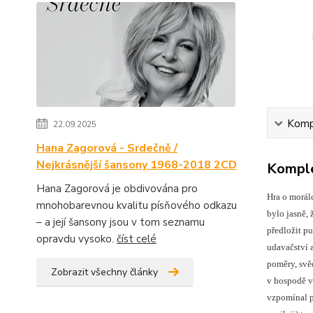
Kompl
22.09.2025
Hana Zagorová - Srdečně /
Nejkrásnější šansony 1968-2018 2CD
Komple
Hana Zagorová je obdivována pro
Hra o morál
mnohobarevnou kvalitu písňového odkazu
bylo jasně,
– a její šansony jsou v tom seznamu
předložit p
opravdu vysoko.
číst celé
udavačství 
poměry, svě
Zobrazit všechny články
v hospodě v 
vzpomínal po