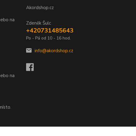
Akordshop.cz
nebo na
Zdeněk Šulc
+420731485643
Po - Pá od 10 - 16 hod.
info@akordshop.cz
.
nebo na
místo.
nebo na