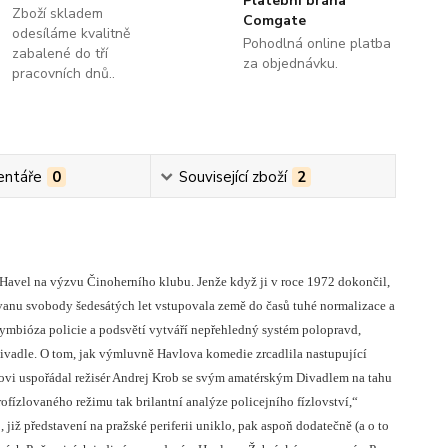
Platební brána
Zboží skladem
Comgate
odesíláme kvalitně
Pohodlná online platba
zabalené do tří
za objednávku.
pracovních dnů..
ntáře
0
Související zboží
2
 Havel na výzvu Činoherního klubu. Jenže když ji v roce 1972 dokončil,
závanu svobody šedesátých let vstupovala země do časů tuhé normalizace a
 symbióza policie a podsvětí vytváří nepřehledný systém polopravd,
ivadle. O tom, jak výmluvně Havlova komedie zrcadlila nastupující
ovi uspořádal režisér Andrej Krob se svým amatérským Divadlem na tahu
ofízlovaného režimu tak brilantní analýze policejního fízlovství,“
, již představení na pražské periferii uniklo, pak aspoň dodatečně (a o to