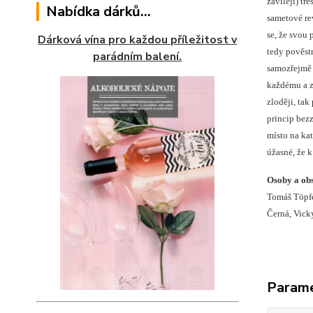
zavileji) tr
Nabídka dárků...
sametové re
se, že svou
Dárková vína pro každou příležitost v
tedy pověstn
parádním balení.
samozřejmě 
každému a z
zloději, ta
princip bezz
místo na ka
úžasné, že 
Osoby a obs
Tomáš Töpfe
Černá, Vicky
Param