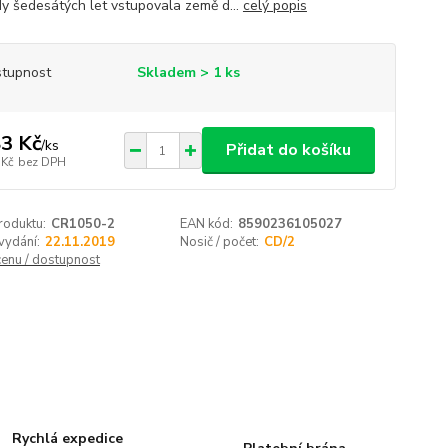
y šedesátých let vstupovala země d...
celý popis
tupnost
Skladem > 1 ks
3 Kč
/
ks
Přidat do košíku
 Kč
bez DPH
roduktu:
CR1050-2
EAN kód:
8590236105027
vydání:
22.11.2019
Nosič / počet:
CD/2
cenu / dostupnost
Rychlá expedice