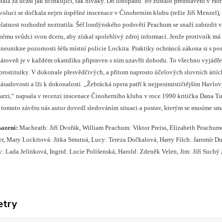
estala za účast jak účinkující, tak diváky. Do listopadu ’89 zůstalo představení 
voluci se dočkala nejen úspěšné inscenace v Činoherním klubu (režie Jiří Menzel), 
 platnost rozhodně neztratila. Šéf londýnského podsvětí Peachum se snaží zabrzdi
ému svůdci svou dceru, aby získal spolehlivý zdroj informací. Jenže protivník má z
neunikne pozornosti šéfa místní policie Lockita. Praktiky ochránců zákona si s pos
ároveň je v každém okamžiku připraven s ním uzavřít dohodu. To všechno vyjádř
k prostitutky. V dokonale přesvědčivých, a přitom naprosto účelových slovních árií
ásadovosti a lži k dokonalosti. „Žebrácká opera patří k nejpesimističtějším Havlovým
tarzi,“ napsala v recenzi inscenace Činoherního klubu v roce 1990 kritička Dana T
k tomuto závěru nás autor dovedl sledováním situaci a postav, kterým se musíme smá
azení:
Macheath: Jiří Dvořák, William Peachum: Viktor Preiss, Elizabeth Peachum
r, Mary Lockitová: Jitka Smutná, Lucy: Tereza Dočkalová, Harry Filch: Jaromír Du
: Lada Jelínková, Ingrid: Lucie Polišenská, Harold: Zdeněk Velen, Jim: Jiří Suchý 
etry