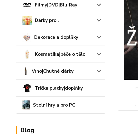
Filmy|DVD|Blu-Ray
Dárky pro..
Dekorace a doplňky
Kosmetika|péče o tělo
Víno|Chutné dárky
Trička|placky|doplňky
Stolní hry a pro PC
Blog