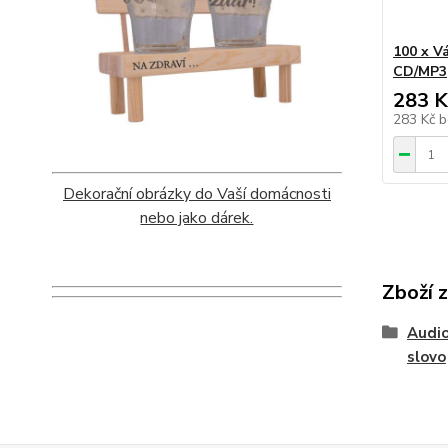
100 x V
CD/MP3
283 K
283 Kč
b
Dekorační obrázky do Vaší domácnosti
nebo jako dárek.
Zboží 
Audio
slovo