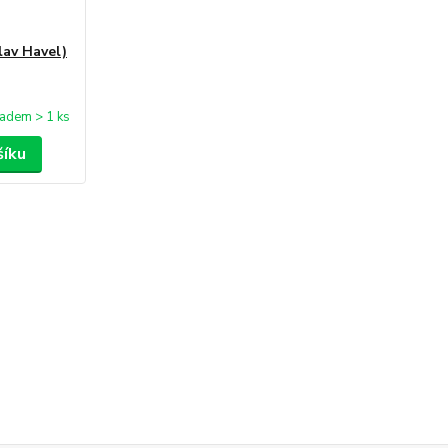
lav Havel)
ladem > 1 ks
šíku