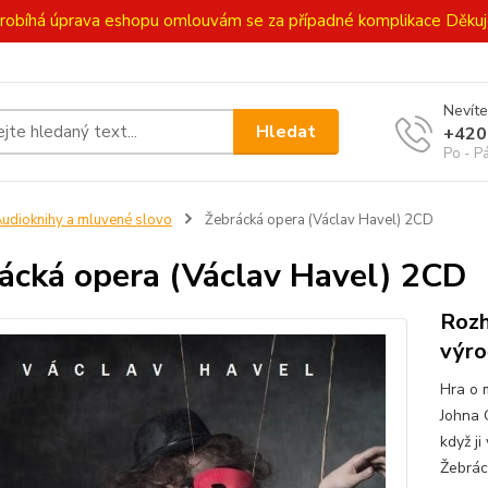
ě probíhá úprava eshopu omlouvám se za případné komplikace Děk
Nevíte
Hledat
+420
Po - P
udioknihy a mluvené slovo
Žebrácká opera (Václav Havel) 2CD
ácká opera (Václav Havel) 2CD
Rozh
výro
Hra o 
Johna 
když ji
Žebrác