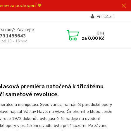
ujeme za pochopení 💙
Přihlášení
 si rady? Zavolejte.
0
ks
731485643
za
0,00 Kč
á od 10 - 16 hod.
lasová premiéra natočená k třicátému
čí sametové revoluce.
morálce a manipulaci. Svou variaci na námět parodické opery
Gaye napsal Václav Havel na výzvu Činoherního klubu. Jenže
 v roce 1972 dokončil, bylo jasně, že naděje na uvedení
ké opery v pražském divadle byla příliš iluzorní. Po závanu