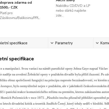
Akční slevy
doprava zdarma od
Nabídku CD/DVD a LP
1500,- CZK
nebo dárků najdete
Platí pro
zde..
Zásilkovnu/Balíkovnu/PPL.
etní specifikace
Parametry
Kome
tní specifikace
ce a manipulaci. Svou variaci na námět parodické opery Johna Gaye napsal Václav
 že naděje na uvedení Žebrácké opery v pražském divadle byla příliš iluzorní. Po 
ubliku obraz společnosti fungující na principu naproste bezzásadovosti, ve kterém
a korupce, bylo nemyslitelné nejen v pražském, ale v jakémkoli československém d
dčí i panická reakce komunistického režimu na premiéru, kterou zakázanému autor
Horních Počernicích v roce 1975. „Působilo trochu přízračně přihlížet uprostřed pr
 letech divadelní kritik a teoretik Jindřich Černý, který tehdy seděl v hledišti. StB