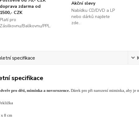
Poštovné od 70,- CZK
Akční slevy
doprava zdarma od
Nabídku CD/DVD a LP
1500,- CZK
nebo dárků najdete
Platí pro
zde..
Zásilkovnu/Balíkovnu/PPL.
etní specifikace
tní specifikace
dveře pro děti, miminka a novorozence.
Dárek pro při narození miminka, aby je nik
ekližka
 x 8 cm