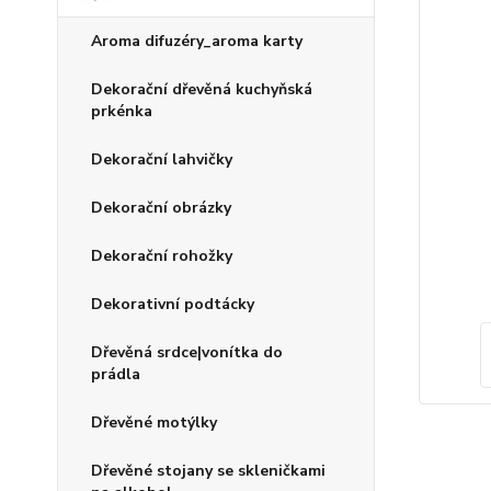
Aroma difuzéry_aroma karty
Dekorační dřevěná kuchyňská
prkénka
Dekorační lahvičky
Dekorační obrázky
Dekorační rohožky
Dekorativní podtácky
Dřevěná srdce|vonítka do
prádla
Dřevěné motýlky
Dřevěné stojany se skleničkami