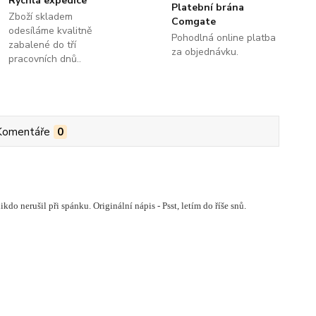
Rychlá expedice
Platební brána
Zboží skladem
Comgate
odesíláme kvalitně
Pohodlná online platba
zabalené do tří
za objednávku.
pracovních dnů..
Komentáře
0
do nerušil při spánku. Originální nápis - Psst, letím do říše snů.