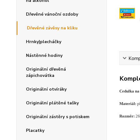
na alkohol
Dřevěné vánoční ozdoby
Dřevěné závěsy na kliku
Hrnky|plecháčky
Nástěnné hodiny
Kompl
Originální dřevěná
zápichovátka
Komple
Originální otvíráky
Cedulka na 
Originální plátěné tašky
Materiál:
př
Originální zástěry s potiskem
Rozměr:
26
Placatky