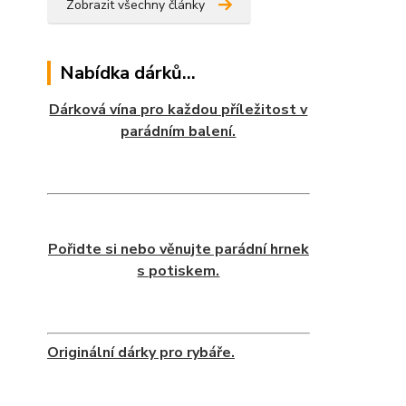
Zobrazit všechny články
Nabídka dárků...
Dárková vína pro každou příležitost v
parádním balení.
Pořidte si nebo věnujte parádní hrnek
s potiskem.
Originální dárky pro rybáře.