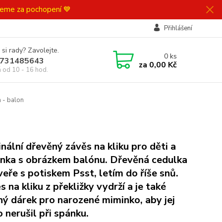
ujeme za pochopení 💙
Přihlášení
 si rady? Zavolejte.
0
ks
731485643
za
0,00 Kč
á od 10 - 16 hod.
m - balon
inální dřevěný závěs na kliku pro děti a
nka s obrázkem balónu. Dřevěná cedulka
veře s potiskem Psst, letím do říše snů.
s na kliku z překližky vydrží a je také
ný dárek pro narozené miminko, aby jej
o nerušil při spánku.