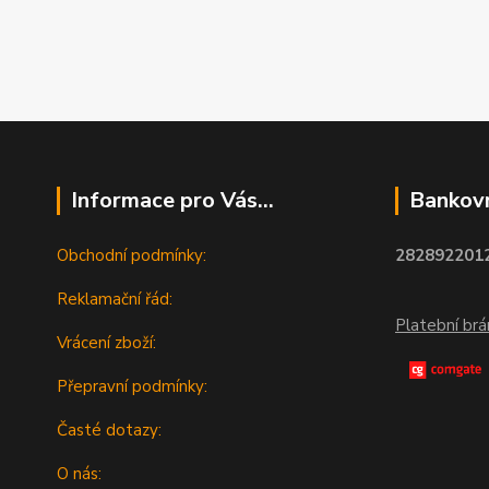
Informace pro Vás...
Bankovn
Obchodní podmínky:
2828922012
Reklamační řád:
Platební br
Vrácení zboží:
Přepravní podmínky:
Časté dotazy:
O nás: