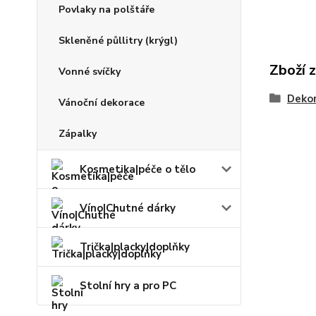
Povlaky na polštáře
Skleněné půllitry (krýgl)
Zboží 
Vonné svíčky
Dekor
Vánoční dekorace
Zápalky
Kosmetika|péče o tělo
Víno|Chutné dárky
Trička|placky|doplňky
Stolní hry a pro PC