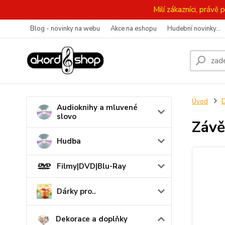
Milí zákazníci, práv
Blog - novinky na webu
Akce na eshopu
Hudební novinky...
Úvod
D
Audioknihy a mluvené
slovo
Závě
Hudba
Filmy|DVD|Blu-Ray
Dárky pro..
Dekorace a doplňky