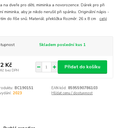
a na dveře pro děti, miminka a novorozence. Dárek pro při
í miminka, aby je nikdo nerušil při spánku. Originální nápis -
letím do říše snů. Materiál: překližka Rozměr: 26 x 8 cm
celý
tupnost
Skladem poslední kus 1
2 Kč
Přidat do košíku
 Kč
bez DPH
roduktu:
BC190151
EAN kód:
8595590786103
vydání:
2023
Hlídat cenu / dostupnost