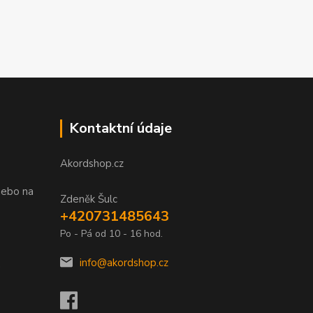
Kontaktní údaje
Akordshop.cz
nebo na
Zdeněk Šulc
+420731485643
Po - Pá od 10 - 16 hod.
info@akordshop.cz
.