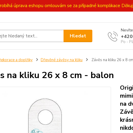
ě probíhá úprava eshopu omlouvám se za případné komplikace Děk
Nevíte
Hledat
+420
Po - P
ekorace a doplňky
Dřevěné závěsy na kliku
Závěs na kliku 26 x 8 c
s na kliku 26 x 8 cm - balon
Orig
mimi
na d
Závě
krás
nikd