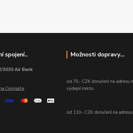
í spojení..
Možnosti dopravy...
/3030 Air Bank
od 70,- CZK doručení na adresu 
ána Comgate
výdejní místo.
od 110,- CZK doručení na adresu