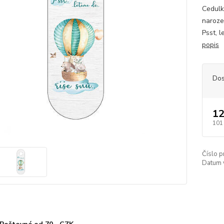
Cedulk
narozen
Psst, 
popis
Dos
12
101
Číslo p
Datum 