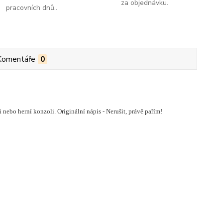
za objednávku.
pracovních dnů..
Komentáře
0
ači nebo herní konzoli. Originální nápis - Nerušit, právě pařím!