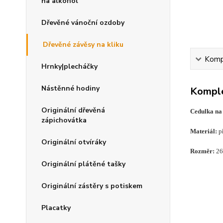
na alkohol
Dřevěné vánoční ozdoby
Dřevěné závěsy na kliku
Kompl
Hrnky|plecháčky
Nástěnné hodiny
Komple
Originální dřevěná
Cedulka na 
zápichovátka
Materiál:
př
Originální otvíráky
Rozměr:
26
Originální plátěné tašky
Originální zástěry s potiskem
Placatky