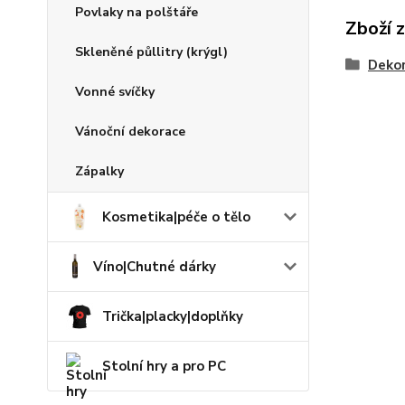
Povlaky na polštáře
Zboží 
Skleněné půllitry (krýgl)
Dekor
Vonné svíčky
Vánoční dekorace
Zápalky
Kosmetika|péče o tělo
Víno|Chutné dárky
Trička|placky|doplňky
Stolní hry a pro PC