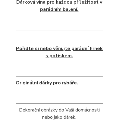
Dárková vína pro každou příležitost v
parádním balení.
Pořidte si nebo věnujte parádní hrnek
s potiskem.
Originální dárky pro rybáře.
Dekorační obrázky do Vaší domácnosti
nebo jako dárek.