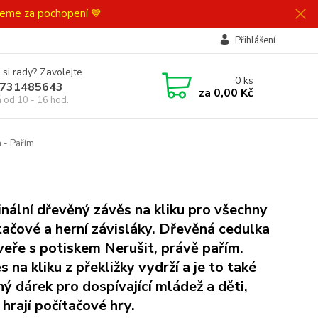
ujeme za pochopení 💙
Přihlášení
 si rady? Zavolejte.
0
ks
731485643
za
0,00 Kč
á od 10 - 16 hod.
m - Pařím
inální dřevěný závěs na kliku pro všechny
tačové a herní závisláky. Dřevěná cedulka
veře s potiskem Nerušit, právě pařím.
 na kliku z překližky vydrží a je to také
ný dárek pro dospívající mládež a děti,
 hrají počítačové hry.