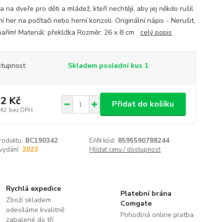
 na dveře pro děti a mládež, kteří nechtějí, aby jej někdo rušil
ní her na počítači nebo herní konzoli. Originální nápis - Nerušit,
pařím! Materiál: překližka Rozměr: 26 x 8 cm
celý popis
tupnost
Skladem poslední kus 1
2 Kč
Přidat do košíku
 Kč
bez DPH
roduktu:
BC190342
EAN kód:
8595590788244
vydání:
2023
Hlídat cenu / dostupnost
Rychlá expedice
Platební brána
Zboží skladem
Comgate
odesíláme kvalitně
Pohodlná online platba
zabalené do tří