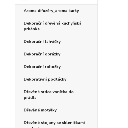
Aroma difuzéry_aroma karty
Dekorační dřevěná kuchyňská
prkénka
Dekorační lahvičky
Dekorační obrázky
Dekorační rohožky
Dekorativní podtácky
Dřevěná srdce|vonítka do
prádla
Dřevěné motýlky
Dřevěné stojany se skleničkami