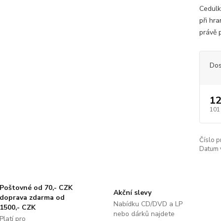
Cedulka
při hra
právě 
Dos
12
101
Číslo p
Datum 
Poštovné od 70,- CZK
Akční slevy
doprava zdarma od
Nabídku CD/DVD a LP
1500,- CZK
nebo dárků najdete
Platí pro