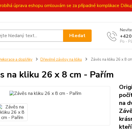
ě probíhá úprava eshopu omlouvám se za případné komplikace Děk
Nevíte
Hledat
+420
Po - P
ekorace a doplňky
Dřevěné závěsy na kliku
Závěs na kliku 26 x 8 c
s na kliku 26 x 8 cm - Pařím
Orig
počí
na d
Závěs
krás
kteří