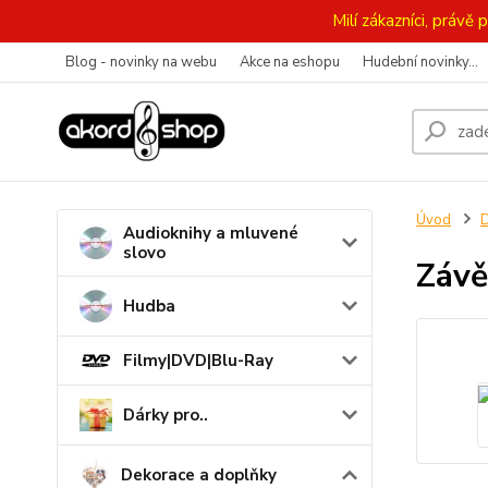
Milí zákazníci, práv
Blog - novinky na webu
Akce na eshopu
Hudební novinky...
Úvod
D
Audioknihy a mluvené
slovo
Závě
Hudba
Filmy|DVD|Blu-Ray
Dárky pro..
Dekorace a doplňky