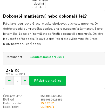
Dokonalé manželství, nebo dokonalá lež?
Páry, jako jsou Jack a Grace, musíte obdivovat, ať chcete nebo ne. On
dobře vypadá a umí vydělat peníze, ona je elegantní a šarmantní. Skoro
je vám líto, že se s ní nemůžete spřátelit a poznat ji o trochu víc. Oni dva
jsou totiž pořád spolu. Taková láska! Pak si ale uvědomíte, že Grace
nikdy nezvedn...
celý popis
Dostupnost
Skladem poslední kus 1
275 Kč
275 Kč
bez DPH
Přidat do košíku
Číslo produktu:
8594050423459
EAN kód:
8594050423459
Datum vydání:
15.8.2017
Nosič / počet:
CD/MP3/1