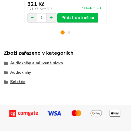
321 Kč
321 Kč
Skladem > 1
321 Kč
bez DPH
321 Kč
bez 
Přidat do košíku
Zboží zařazeno v kategoriích
Audioknihy a mluvené slovo
Audioknihy
Beletrie