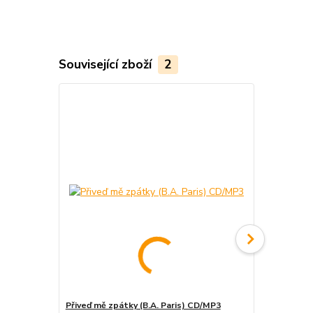
Související zboží
2
Přiveď mě zpátky (B.A. Paris) CD/MP3
V pasti lží 