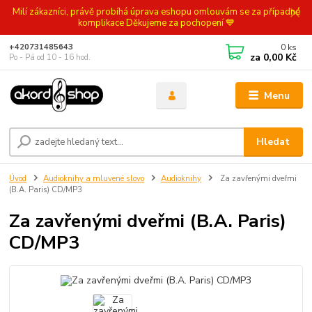
Milí zákazníci, právě probíhá úprava eshopu omlouvám se za případné
komplikace Děkujeme za pochopení 💙
0
ks
+420731485643
za
0,00 Kč
Po - Pá od 10 - 16 hod.
Menu
Hledat
Úvod
Audioknihy a mluvené slovo
Audioknihy
Za zavřenými dveřmi
(B.A. Paris) CD/MP3
Za zavřenými dveřmi (B.A. Paris)
CD/MP3