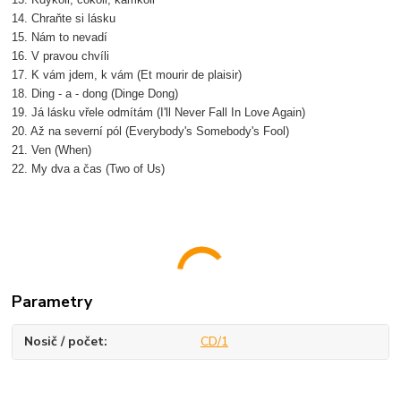
14. Chraňte si lásku
15. Nám to nevadí
16. V pravou chvíli
17. K vám jdem, k vám (Et mourir de plaisir)
18. Ding - a - dong (Dinge Dong)
19. Já lásku vřele odmítám (I'll Never Fall In Love Again)
20. Až na severní pól (Everybody's Somebody's Fool)
21. Ven (When)
22. My dva a čas (Two of Us)
Parametry
Nosič / počet
CD/1