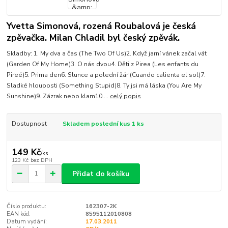
Yvetta Simonová, rozená Roubalová je česká
zpěvačka. Milan Chladil byl český zpěvák.
Skladby: 1. My dva a čas (The Two Of Us)2. Když jarní vánek začal vát
(Garden Of My Home)3. O nás dvou4. Děti z Pirea (Les enfants du
Pireé)5. Prima den6. Slunce a polední žár (Cuando calienta el sol)7.
Sladké hlouposti (Something Stupid)8. Ty jsi má láska (You Are My
Sunshine)9. Zázrak nebo klam10....
celý popis
Dostupnost
Skladem poslední kus 1 ks
149 Kč
/
ks
123 Kč
bez DPH
Přidat do košíku
Číslo produktu:
162307-2K
EAN kód:
8595112010808
Datum vydání:
17.03.2011