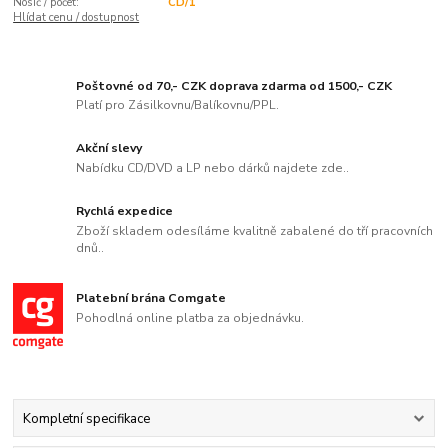
Nosič / počet:
CD/1
Hlídat cenu / dostupnost
Poštovné od 70,- CZK doprava zdarma od 1500,- CZK
Platí pro Zásilkovnu/Balíkovnu/PPL.
Akční slevy
Nabídku CD/DVD a LP nebo dárků najdete zde..
Rychlá expedice
Zboží skladem odesíláme kvalitně zabalené do tří pracovních
dnů..
Platební brána Comgate
Pohodlná online platba za objednávku.
Kompletní specifikace