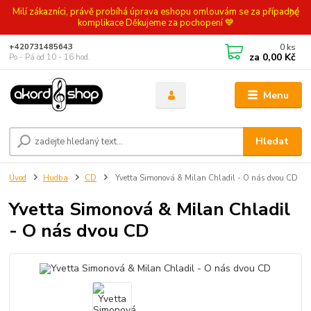
Milí zákazníci, právě probíhá úprava eshopu omlouvám se za případné
komplikace Děkujeme za pochopení 💙
0
ks
+420731485643
za
0,00 Kč
Po - Pá od 10 - 16 hod.
Menu
Hledat
Úvod
Hudba
CD
Yvetta Simonová & Milan Chladil - O nás dvou CD
Yvetta Simonová & Milan Chladil
- O nás dvou CD