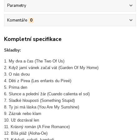
Parametry
Komentáře
0
Kompletní specifikace
Skladby:
1. My dva a čas (The Two Of Us)
2. Když jarní vánek začal vát (Garden Of My Home)
3. O nás dvou
4. Děti z Pirea (Les enfants du Pireé)
5. Prima den
6. Slunce a polední žár (Cuando calienta el sol)
7. Sladké hlouposti (Something Stupid)
8. Ty jsi má láska (You Are My Sunshine)
9. Zázrak nebo klam
10. Už dozrával len
11. Krásný román (A Fine Romance)
12. Bílá pláž (Aloha-Oe)
13. Kdykoli, cokoli, kamkoli