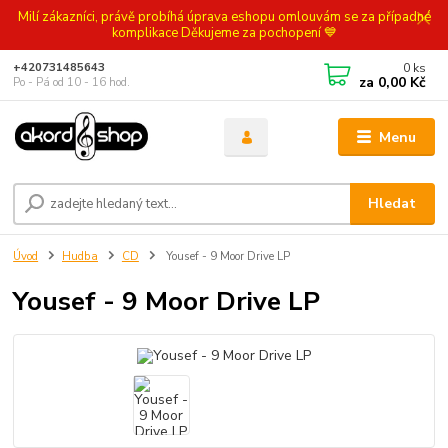
Milí zákazníci, právě probíhá úprava eshopu omlouvám se za případné
komplikace Děkujeme za pochopení 💙
0
ks
+420731485643
za
0,00 Kč
Po - Pá od 10 - 16 hod.
Menu
Hledat
Úvod
Hudba
CD
Yousef - 9 Moor Drive LP
Yousef - 9 Moor Drive LP