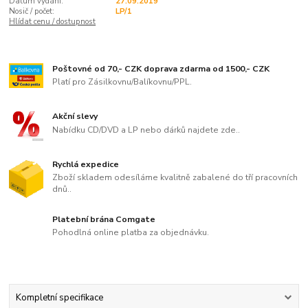
Datum vydání:
27.09.2019
Nosič / počet:
LP/1
Hlídat cenu / dostupnost
Poštovné od 70,- CZK doprava zdarma od 1500,- CZK
Platí pro Zásilkovnu/Balíkovnu/PPL.
Akční slevy
Nabídku CD/DVD a LP nebo dárků najdete zde..
Rychlá expedice
Zboží skladem odesíláme kvalitně zabalené do tří pracovních
dnů..
Platební brána Comgate
Pohodlná online platba za objednávku.
Kompletní specifikace