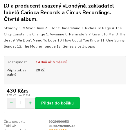
DJ a producent usazený vLondýně, zakladatel
labelů Carioca Records a Circus Recordings.
Čtvrté album.
Skladby: 1. 9 Moor Drive 2. I Don't Understand 3. Riches To Rags 4. The
Only Constant Is Change 5. Vivienne 6. Reminders 7. Give It To Me 8. The
Beat 9. We Don't Need Yo Love 10. How Could You Know 11. One Sunny
Sunday 12. The Mother Tongue 13. Genesis
celý popis
Dostupnost
14 dnů až 6 měsíců
Příplatek za
20 Kč
balné
430 Kč
/
KS
355 Kč
bez DPH
Přidat do košíku
Číslo produktu:
9029690053
EAN kód:
0190296900532