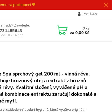
ujeme za pochopení 💙
Přihlášení
 si rady? Zavolejte.
0
ks
731485643
za
0,00 Kč
á od 10 - 16 hod.
 Spa sprchový gel 200 ml - vinná réva,
huje hroznový olej a extrakt z hroznů
é révy. Kvalitní složení, vyvážené pH a
ná kombinace extraktů zaručují dokonalé a
né mytí.
a v každodenní osobní hygieně, která využívá originální