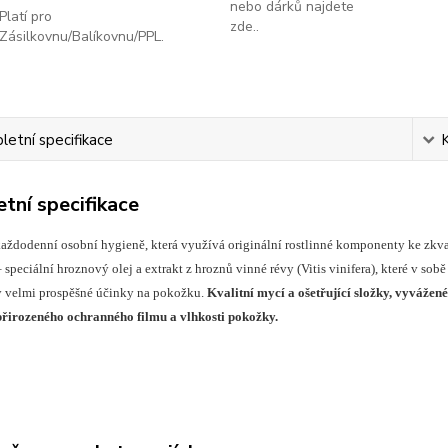
nebo dárků najdete
Platí pro
zde..
Zásilkovnu/Balíkovnu/PPL.
etní specifikace
tní specifikace
aždodenní osobní hygieně, která využívá originální rostlinné komponenty ke zkval
 speciální hroznový olej a extrakt z hroznů vinné révy (Vitis vinifera), které v sob
 velmi prospěšné účinky na pokožku.
Kvalitní mycí a ošetřující složky, vyvážen
řirozeného ochranného filmu a vlhkosti pokožky.