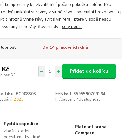
nné komponenty ke zkvalitnění péče o pokožku celého těla.
je dvě unikátní suroviny z vinné révy – speciální hroznový olej
kt z hroznů vinné révy (Vitis vinifera), které v sobě nesou
kyseliny, minerály, flavonoidy...
celý popis
tupnost
Do 14 pracovních dnů
 Kč
Přidat do košíku
Kč
bez DPH
roduktu:
BC008303
EAN kód:
8595590709164
vydání:
2023
Hlídat cenu / dostupnost
Rychlá expedice
Platební brána
Zboží skladem
Comgate
odesíláme kvalitně