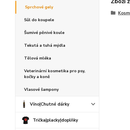
Zboží 
Sprchové gely
Kosme
Sůl do koupele
Šumivé pěnivé koule
Tekutá a tuhá mýdla
Tělová mléka
Veterinární kosmetika pro psy,
kočky a koně
Vlasové šampony
Víno|Chutné dárky
Trička|placky|doplňky