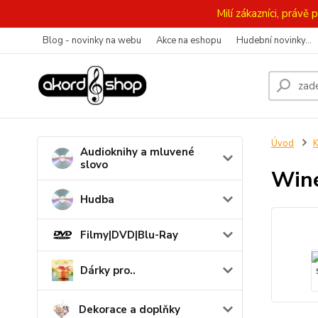
Milí zákazníci, práv
Blog - novinky na webu
Akce na eshopu
Hudební novinky...
Úvod
K
Audioknihy a mluvené
slovo
Wine
Hudba
Filmy|DVD|Blu-Ray
Dárky pro..
Dekorace a doplňky