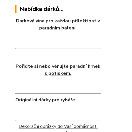
Nabídka dárků...
Dárková vína pro každou příležitost v
parádním balení.
Pořidte si nebo věnujte parádní hrnek
s potiskem.
Originální dárky pro rybáře.
Dekorační obrázky do Vaší domácnosti