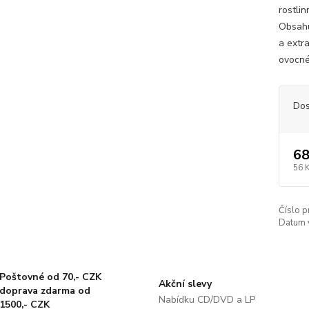
rostli
Obsahu
a extra
ovocné 
Dos
68
56 
Číslo p
Datum 
Poštovné od 70,- CZK
Akční slevy
doprava zdarma od
Nabídku CD/DVD a LP
1500,- CZK