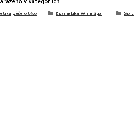
zařazeno v kategoriích
tika|péče o tělo
Kosmetika Wine Spa
Sprc