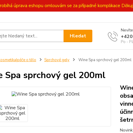
ě probíhá úprava eshopu omlouvám se za případné komplikace Děk
Nevíte
Hledat
+420
Po - P
osmetika|péče o tělo
Sprchové gely
Wine Spa sprchový gel 200ml
 Spa sprchový gel 200ml
Wine
obsa
vinn
účin
šetr
Novink