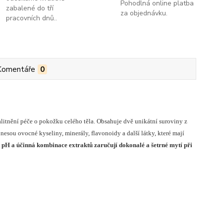
Pohodlná online platba
zabalené do tří
za objednávku.
pracovních dnů..
Komentáře
0
itnění péče o pokožku celého těla. Obsahuje dvě unikátní suroviny z
ě nesou ovocné kyseliny, minerály, flavonoidy a další látky, které mají
é pH a účinná kombinace extraktů zaručují dokonalé a šetrné mytí při