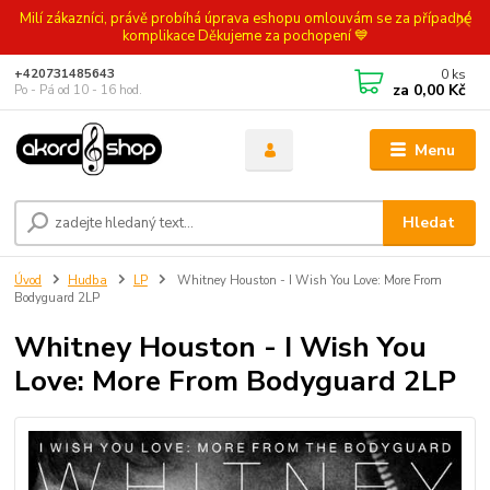
Milí zákazníci, právě probíhá úprava eshopu omlouvám se za případné
komplikace Děkujeme za pochopení 💙
0
ks
+420731485643
za
0,00 Kč
Po - Pá od 10 - 16 hod.
Menu
Hledat
Úvod
Hudba
LP
Whitney Houston - I Wish You Love: More From
Bodyguard 2LP
Whitney Houston - I Wish You
Love: More From Bodyguard 2LP