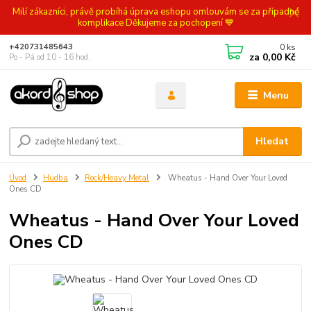
Milí zákazníci, právě probíhá úprava eshopu omlouvám se za případné
komplikace Děkujeme za pochopení 💙
0
ks
+420731485643
za
0,00 Kč
Po - Pá od 10 - 16 hod.
Menu
Hledat
Úvod
Hudba
Rock/Heavy Metal
Wheatus - Hand Over Your Loved
Ones CD
Wheatus - Hand Over Your Loved
Ones CD