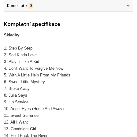
Komentáře
0
Kompletní specifikace
Skladby:
1. Step By Step
2. Sad Kinda Love
3. Playin' Like A Kid
4. Don't Want To Forgive Me Now
5. With A Little Help From My Friends
6. Sweet Little Mystery
7. Broke Away
8. Julia Says
9. Lip Service
10. Angel Eyes (Home And Away)
11. Sweet Surrender
12. All I Want
13. Goodnight Girl
14. Hold Back The River