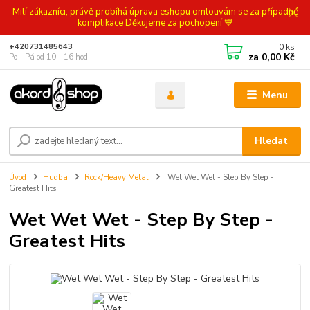
Milí zákazníci, právě probíhá úprava eshopu omlouvám se za případné
komplikace Děkujeme za pochopení 💙
0
ks
+420731485643
za
0,00 Kč
Po - Pá od 10 - 16 hod.
Menu
Hledat
Úvod
Hudba
Rock/Heavy Metal
Wet Wet Wet - Step By Step -
Greatest Hits
Wet Wet Wet - Step By Step -
Greatest Hits