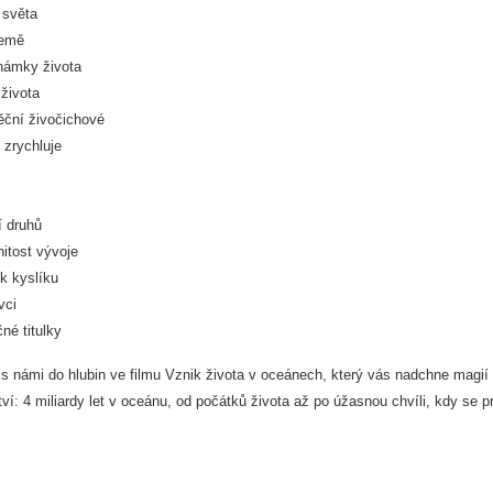
 světa
Země
námky života
života
ěční živočichové
 zrychluje
í druhů
itost vývoje
k kyslíku
vci
né titulky
 s námi do hlubin ve filmu Vznik života v oceánech, který vás nadchne magií
ví: 4 miliardy let v oceánu, od počátků života až po úžasnou chvíli, kdy se p