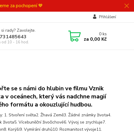
ujeme za pochopení 💙
Přihlášení
 si rady? Zavolejte.
0
ks
731485643
za
0,00 Kč
á od 10 - 16 hod.
řte se s námi do hlubin ve filmu Vznik
ta v oceánech, který vás nadchne magií
ého formátu a okouzlující hudbou.
ly: 1. Stvoření světa2. Žhavá Země3. Žádné známky života4.
k života5. Vícebuněční živočichové6. Vývoj se zrychluje7.
on8. Korýši9. Vymírání druhů10. Rozmanitost vývoje11.