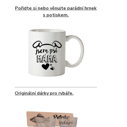
Pořidte si nebo věnujte parádní hrnek
s potiskem.
Originální dárky pro rybáře.