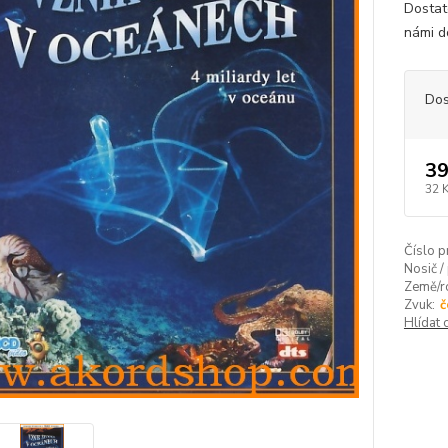
Dostat
námi do
Dos
39
32 
Číslo p
Nosič /
Země/ro
Zvuk:
č
Hlídat 