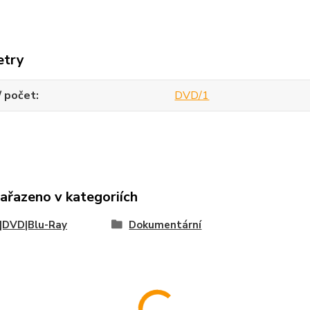
etry
/ počet
DVD/1
zařazeno v kategoriích
|DVD|Blu-Ray
Dokumentární