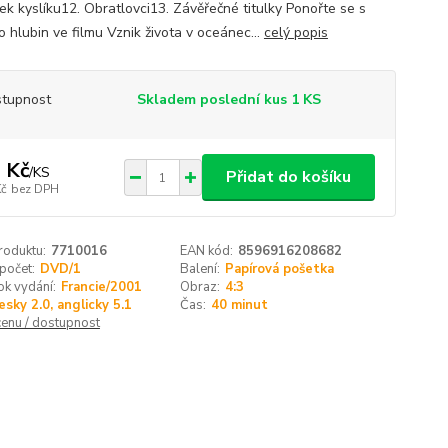
ek kyslíku12. Obratlovci13. Závěřečné titulky Ponořte se s
 hlubin ve filmu Vznik života v oceánec...
celý popis
tupnost
Skladem poslední kus 1 KS
 Kč
/
KS
Přidat do košíku
Kč
bez DPH
roduktu:
7710016
EAN kód:
8596916208682
 počet:
DVD/1
Balení:
Papírová pošetka
k vydání:
Francie/2001
Obraz:
4:3
esky 2.0, anglicky 5.1
Čas:
40 minut
cenu / dostupnost