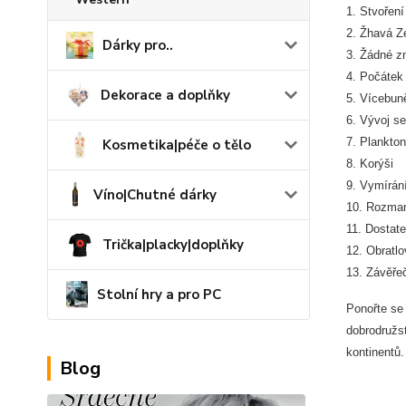
1. Stvoření
2. Žhavá 
Dárky pro..
3. Žádné z
4. Počátek 
Dekorace a doplňky
5. Vícebun
6. Vývoj se
7. Plankton
Kosmetika|péče o tělo
8. Korýši
9. Vymírán
Víno|Chutné dárky
10. Rozman
11. Dostate
Trička|placky|doplňky
12. Obratlo
13. Závěřeč
Stolní hry a pro PC
Ponořte se
dobrodružst
kontinentů.
Blog