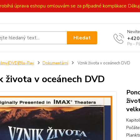
ě probíhá úprava eshopu omlouvám se za případné komplikace Děk
Nevíte
Hledat
+420
Po - P
ilmy|DVD|Blu-Ray
Dokumentární
Vznik života v oceánech DVD
k života v oceánech DVD
Pono
živo
velk
Kapito
Počáte
Plankt