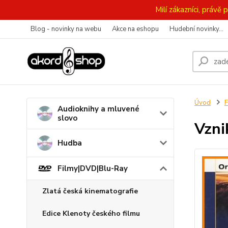
Milí zákazníci, práv
Blog - novinky na webu
Akce na eshopu
Hudební novinky...
Úvod
F
Audioknihy a mluvené
slovo
Vzni
Hudba
Filmy|DVD|Blu-Ray
Zlatá česká kinematografie
Edice Klenoty českého filmu