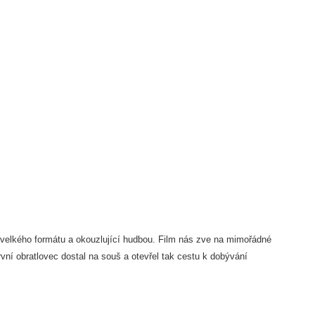
 velkého formátu a okouzlující hudbou. Film nás zve na mimořádné
rvní obratlovec dostal na souš a otevřel tak cestu k dobývání