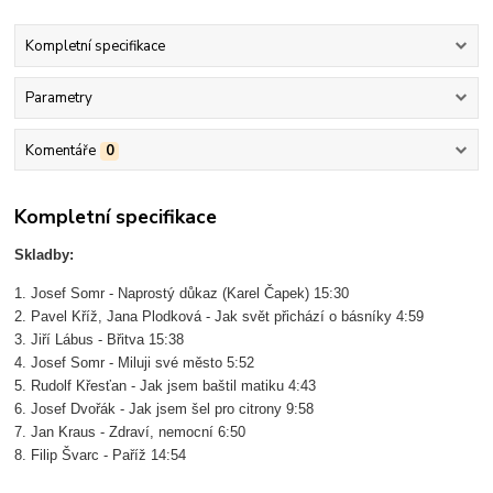
Kompletní specifikace
Parametry
Komentáře
0
Kompletní specifikace
Skladby:
1. Josef Somr - Naprostý důkaz (Karel Čapek) 15:30
2. Pavel Kříž, Jana Plodková - Jak svět přichází o básníky 4:59
3. Jiří Lábus - Břitva 15:38
4. Josef Somr - Miluji své město 5:52
5. Rudolf Křesťan - Jak jsem baštil matiku 4:43
6. Josef Dvořák - Jak jsem šel pro citrony 9:58
7. Jan Kraus - Zdraví, nemocní 6:50
8. Filip Švarc - Paříž 14:54