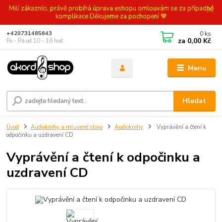
Milí zákazníci, právě probíhá úprava eshopu omlouvám se za případné
komplikace Děkujeme za pochopení 💙
0
ks
+420731485643
za
0,00 Kč
Po - Pá od 10 - 16 hod.
Menu
Hledat
Úvod
Audioknihy a mluvené slovo
Audioknihy
Vyprávění a čtení k
odpočinku a uzdravení CD
Vyprávění a čtení k odpočinku a
uzdravení CD