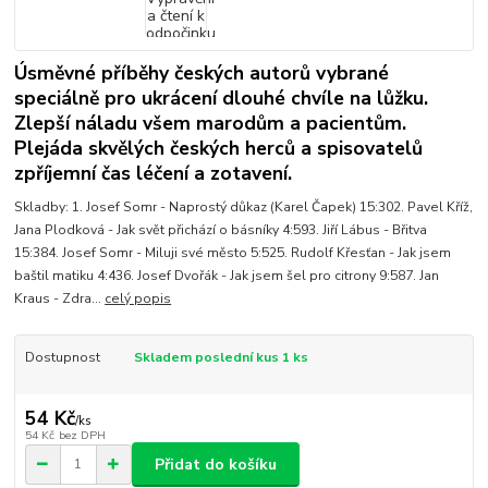
Úsměvné příběhy českých autorů vybrané
speciálně pro ukrácení dlouhé chvíle na lůžku.
Zlepší náladu všem marodům a pacientům.
Plejáda skvělých českých herců a spisovatelů
zpříjemní čas léčení a zotavení.
Skladby: 1. Josef Somr - Naprostý důkaz (Karel Čapek) 15:302. Pavel Kříž,
Jana Plodková - Jak svět přichází o básníky 4:593. Jiří Lábus - Břitva
15:384. Josef Somr - Miluji své město 5:525. Rudolf Křesťan - Jak jsem
baštil matiku 4:436. Josef Dvořák - Jak jsem šel pro citrony 9:587. Jan
Kraus - Zdra...
celý popis
Dostupnost
Skladem poslední kus 1 ks
54 Kč
/
ks
54 Kč
bez DPH
Přidat do košíku