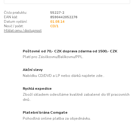
Číslo produktu:
55227-2
EAN kód:
8590442052276
Datum vydání:
01.08.14
Nosič / počet:
CD/1
Hlídat cenu / dostupnost
Poštovné od 70,- CZK doprava zdarma od 1500,- CZK
Platí pro Zásilkovnu/Balíkovnu/PPL.
Akční slevy
Nabídku CD/DVD a LP nebo dárků najdete zde..
Rychlá expedice
Zboží skladem odesíláme kvalitně zabalené do tří pracovních
dnů..
Platební brána Comgate
Pohodlná online platba za objednávku.