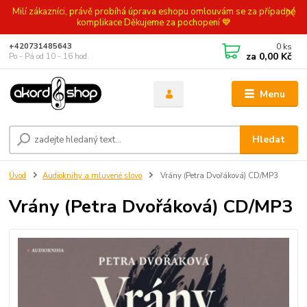
Milí zákazníci, právě probíhá úprava eshopu omlouvám se za případné
komplikace Děkujeme za pochopení 💙
0
ks
+420731485643
za
0,00 Kč
Po - Pá od 10 - 16 hod.
Menu
Hledat
Úvod
Audioknihy a mluvené slovo
Vrány (Petra Dvořáková) CD/MP3
Vrány (Petra Dvořáková) CD/MP3