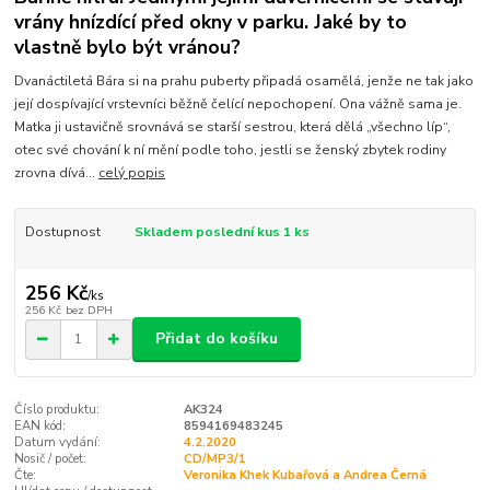
vrány hnízdící před okny v parku. Jaké by to
vlastně bylo být vránou?
Dvanáctiletá Bára si na prahu puberty připadá osamělá, jenže ne tak jako
její dospívající vrstevníci běžně čelící nepochopení. Ona vážně sama je.
Matka ji ustavičně srovnává se starší sestrou, která dělá „všechno líp“,
otec své chování k ní mění podle toho, jestli se ženský zbytek rodiny
zrovna dívá...
celý popis
Dostupnost
Skladem poslední kus 1 ks
256 Kč
/
ks
256 Kč
bez DPH
Přidat do košíku
Číslo produktu:
AK324
EAN kód:
8594169483245
Datum vydání:
4.2.2020
Nosič / počet:
CD/MP3/1
Čte:
Veronika Khek Kubařová a Andrea Černá