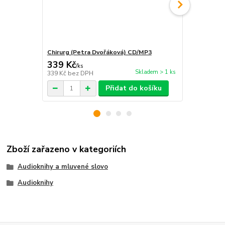
Chirurg (Petra Dvořáková) CD/MP3
Dědina (Pet
339 Kč
321 Kč
/
ks
Skladem > 1 ks
339 Kč
bez DPH
321 Kč
bez 
Přidat do košíku
Zboží zařazeno v kategoriích
Audioknihy a mluvené slovo
Audioknihy