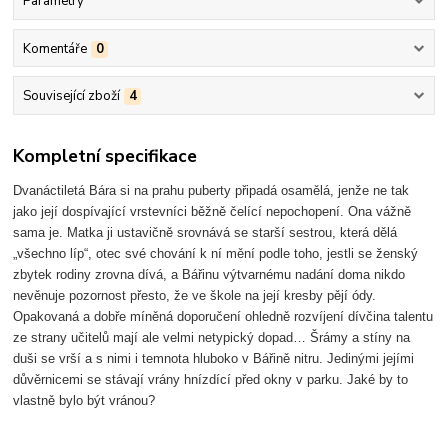
Parametry
Komentáře
0
Související zboží
4
Kompletní specifikace
Dvanáctiletá Bára si na prahu puberty připadá osamělá, jenže ne tak
jako její dospívající vrstevníci běžně čelící nepochopení. Ona vážně
sama je. Matka ji ustavičně srovnává se starší sestrou, která dělá
„všechno líp“, otec své chování k ní mění podle toho, jestli se ženský
zbytek rodiny zrovna dívá, a Bářinu výtvarnému nadání doma nikdo
nevěnuje pozornost přesto, že ve škole na její kresby pějí ódy.
Opakovaná a dobře míněná doporučení ohledně rozvíjení dívčina talentu
ze strany učitelů mají ale velmi netypický dopad… Šrámy a stíny na
duši se vrší a s nimi i temnota hluboko v Bářině nitru. Jedinými jejími
důvěrnicemi se stávají vrány hnízdící před okny v parku. Jaké by to
vlastně bylo být vránou?