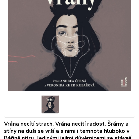
Vrána necítí strach. Vrána necítí radost. Šrámy a
stíny na duši se vrší a s nimi i temnota hluboko v
Bářině nitru. Jedinými jejími důvěrnicemi se stávají