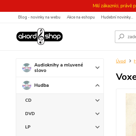
Milí zákazníci, práv
Blog - novinky na webu
Akce na eshopu
Hudební novinky...
Úvod
Audioknihy a mluvené
slovo
Voxe
Hudba
CD
DVD
LP