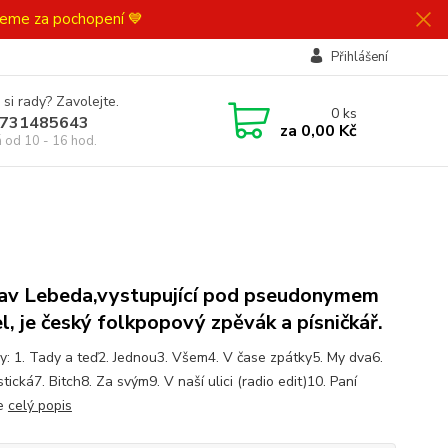
ujeme za pochopení 💙
Přihlášení
 si rady? Zavolejte.
0
ks
731485643
za
0,00 Kč
á od 10 - 16 hod.
av Lebeda,vystupující pod pseudonymem
l, je český folkpopový zpěvák a písničkář.
y: 1. Tady a teď2. Jednou3. Všem4. V čase zpátky5. My dva6.
tická7. Bitch8. Za svým9. V naší ulici (radio edit)10. Paní
ie
celý popis