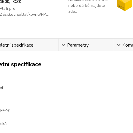
1500,- CZK
nebo dárků najdete
Platí pro
zde..
Zásilkovnu/Balíkovnu/PPL.
etní specifikace
Parametry
Kome
tní specifikace
eď
zpátky
ická