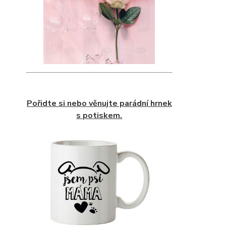
Pořidte si nebo věnujte parádní hrnek
s potiskem.