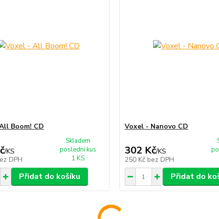
 All Boom! CD
Voxel - Nanovo CD
Skladem
č
302 Kč
poslední kus
po
/
KS
/
KS
1 KS
ez DPH
250 Kč
bez DPH
Přidat do košíku
Přidat do ko