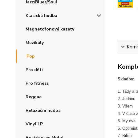
Jazz/Blues/Soul
Klasická hudba
Magnetofonové kazety
Muzikály
Kompl
Pop
Komple
Pro děti
Skladby:
Pro fitness
1. Tady a t
Reggae
2. Jednou
3. Všem
Relaxační hudba
4. V čase 
5. My dva
Vinyl|LP
6. Optimist
7. Bitch
Rock/Heavy Metal