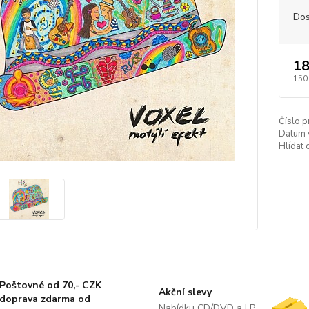
Dos
18
150
Číslo p
Datum 
Hlídat 
Poštovné od 70,- CZK
Akční slevy
doprava zdarma od
Nabídku CD/DVD a LP