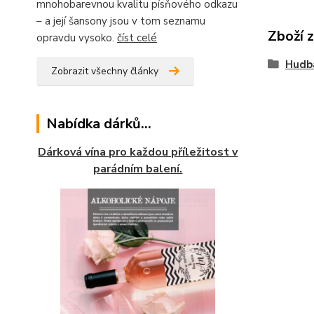
mnohobarevnou kvalitu písňového odkazu
– a její šansony jsou v tom seznamu
Zboží 
opravdu vysoko.
číst celé
Hudb
Zobrazit všechny články
Nabídka dárků...
Dárková vína pro každou příležitost v
parádním balení.