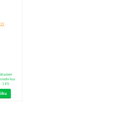
Skladem
slední kus
1 KS
šíku