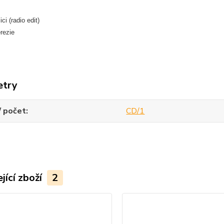
ici (radio edit)
rezie
etry
/ počet
CD/1
jící zboží
2