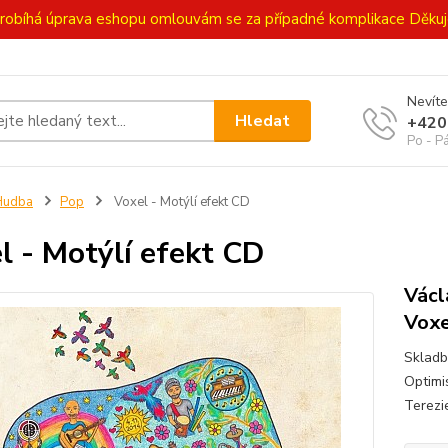
ě probíhá úprava eshopu omlouvám se za případné komplikace Děk
Nevíte
Hledat
+420
Po - P
Hudba
Pop
Voxel - Motýlí efekt CD
l - Motýlí efekt CD
Václ
Voxe
Skladb
Optimis
Terez