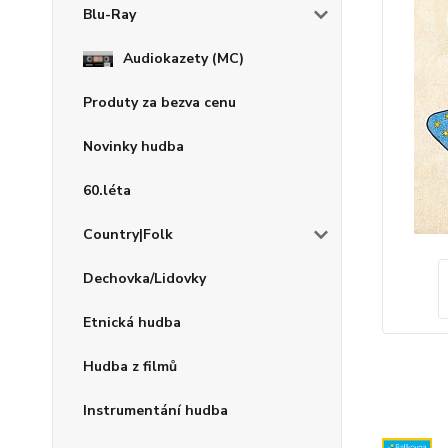
Blu-Ray
Audiokazety (MC)
Produty za bezva cenu
Novinky hudba
60.léta
Country|Folk
Dechovka/Lidovky
Etnická hudba
Hudba z filmů
Instrumentání hudba