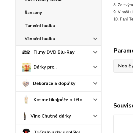
8. Za svým
Šansony
9. V naší ul
10. Paní Te
Taneční hudba
Vánoční hudba
Param
Filmy|DVD|Blu-Ray
Nosič 
Dárky pro..
Dekorace a doplňky
Kosmetika|péče o tělo
Souvise
Víno|Chutné dárky
Trička|placky|doplňky