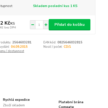
tupnost
Skladem poslední kus 1 KS
2 Kč
/
KS
Přidat do košíku
 Kč
bez DPH
roduktu:
2564603281
EAN kód:
0825646032815
vydání:
04.09.2015
Nosič / počet:
CD/1
cenu / dostupnost
Rychlá expedice
Platební brána
Zboží skladem
Comgate