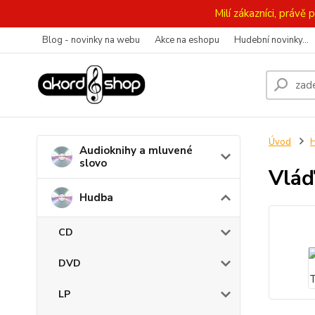
Milí zákazníci, práv
Blog - novinky na webu
Akce na eshopu
Hudební novinky...
Úvod
Audioknihy a mluvené
slovo
Vláď
Hudba
CD
DVD
LP