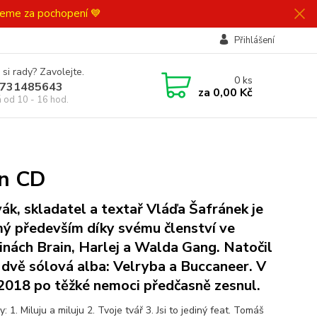
ujeme za pochopení 💙
Přihlášení
 si rady? Zavolejte.
0
ks
731485643
za
0,00 Kč
á od 10 - 16 hod.
in CD
ák, skladatel a textař Vláďa Šafránek je
ý především díky svému členství ve
inách Brain, Harlej a Walda Gang. Natočil
 dvě sólová alba: Velryba a Buccaneer. V
 2018 po těžké nemoci předčasně zesnul.
: 1. Miluju a miluju 2. Tvoje tvář 3. Jsi to jediný feat. Tomáš