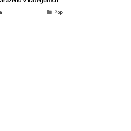
zařazeno v kategoriích
a
Pop