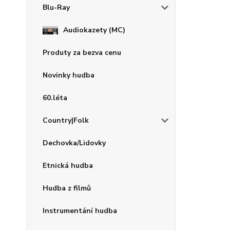
Blu-Ray
Audiokazety (MC)
Produty za bezva cenu
Novinky hudba
60.léta
Country|Folk
Dechovka/Lidovky
Etnická hudba
Hudba z filmů
Instrumentání hudba