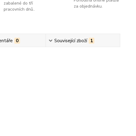
Pohodlná online platba
zabalené do tří
za objednávku.
pracovních dnů..
ntáře
0
Související zboží
1