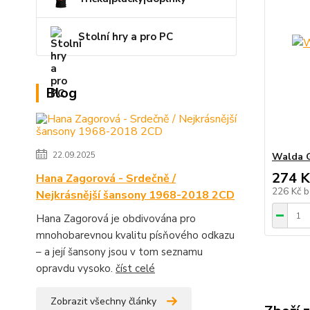
Stolní hry a pro PC
Blog
22.09.2025
Walda G
274 K
Hana Zagorová - Srdečně /
226 Kč
b
Nejkrásnější šansony 1968-2018 2CD
Hana Zagorová je obdivována pro
mnohobarevnou kvalitu písňového odkazu
– a její šansony jsou v tom seznamu
opravdu vysoko.
číst celé
Zobrazit všechny články