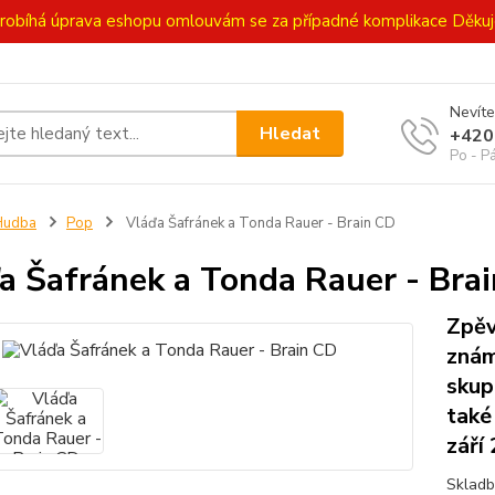
ě probíhá úprava eshopu omlouvám se za případné komplikace Děk
Nevíte
Hledat
+420
Po - P
Hudba
Pop
Vláďa Šafránek a Tonda Rauer - Brain CD
a Šafránek a Tonda Rauer - Bra
Zpěv
znám
skup
také
září
Skladby