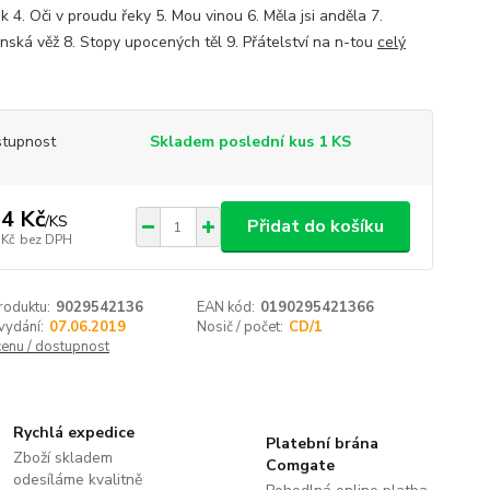
 4. Oči v proudu řeky 5. Mou vinou 6. Měla jsi anděla 7.
nská věž 8. Stopy upocených těl 9. Přátelství na n-tou
celý
tupnost
Skladem poslední kus 1 KS
4 Kč
/
KS
Přidat do košíku
 Kč
bez DPH
roduktu:
9029542136
EAN kód:
0190295421366
vydání:
07.06.2019
Nosič / počet:
CD/1
cenu / dostupnost
Rychlá expedice
Platební brána
Zboží skladem
Comgate
odesíláme kvalitně