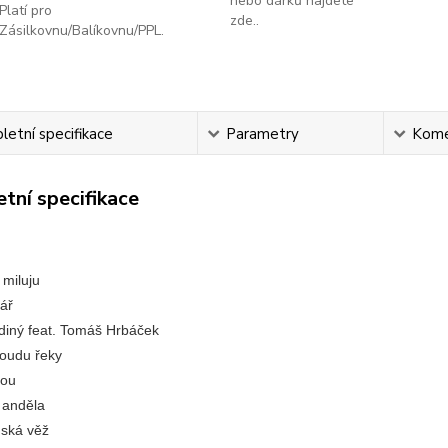
nebo dárků najdete
Platí pro
zde..
Zásilkovnu/Balíkovnu/PPL.
etní specifikace
Parametry
Kome
tní specifikace
 miluju
vář
jediný feat. Tomáš Hrbáček
roudu řeky
nou
i anděla
nská věž