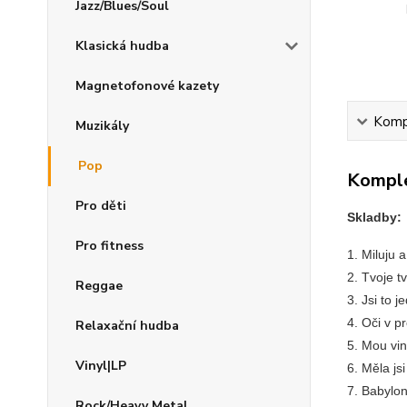
Jazz/Blues/Soul
Klasická hudba
Magnetofonové kazety
Kompl
Muzikály
Pop
Komple
Pro děti
Skladby:
Pro fitness
1. Miluju a
2. Tvoje t
Reggae
3. Jsi to 
4. Oči v p
Relaxační hudba
5. Mou vi
Vinyl|LP
6. Měla js
7. Babylo
Rock/Heavy Metal