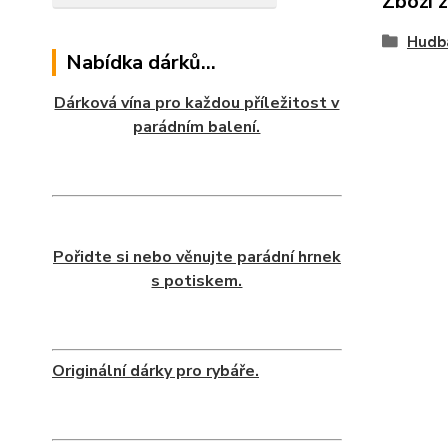
Zboží 
Hudb
Nabídka dárků...
Dárková vína pro každou příležitost v
parádním balení.
Pořidte si nebo věnujte parádní hrnek
s potiskem.
Originální dárky pro rybáře.