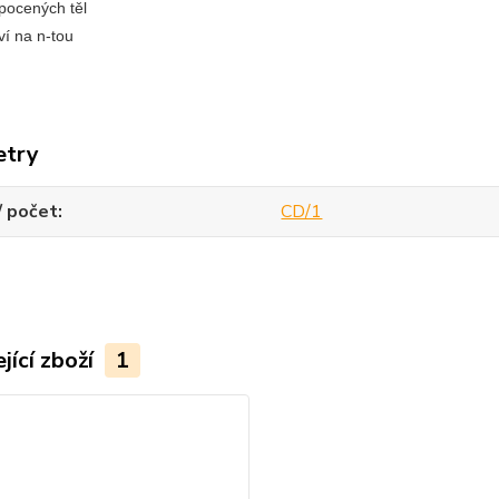
pocených těl
ví na n-tou
etry
/ počet
CD/1
jící zboží
1