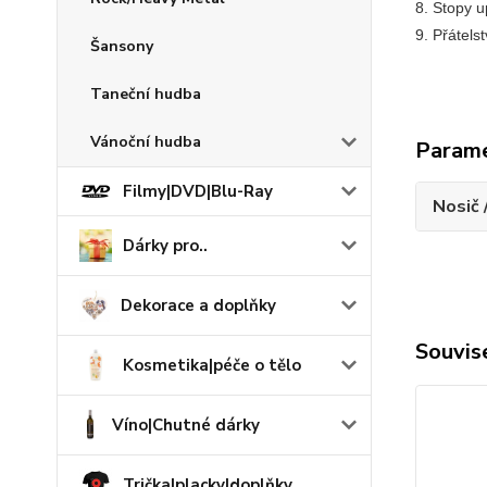
8. Stopy u
9. Přátelst
Šansony
Taneční hudba
Vánoční hudba
Param
Filmy|DVD|Blu-Ray
Nosič 
Dárky pro..
Dekorace a doplňky
Souvise
Kosmetika|péče o tělo
Víno|Chutné dárky
Trička|placky|doplňky