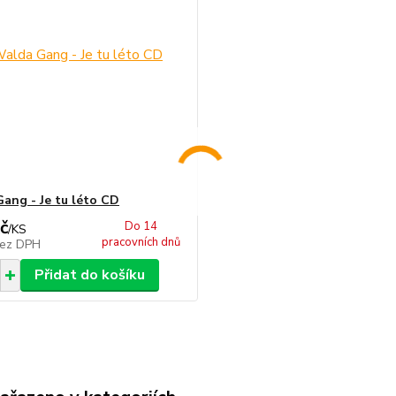
ang - Je tu léto CD
č
Do 14
/
KS
pracovních dnů
ez DPH
Přidat do košíku