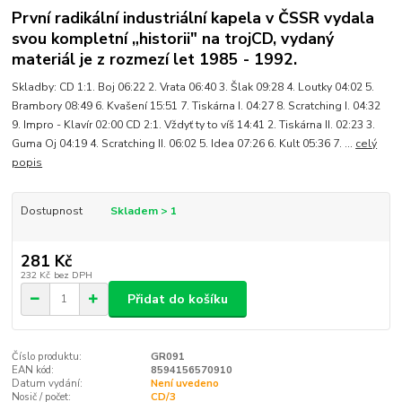
První radikální industriální kapela v ČSSR vydala
svou kompletní „historii" na trojCD, vydaný
materiál je z rozmezí let 1985 - 1992.
Skladby: CD 1:1. Boj 06:22 2. Vrata 06:40 3. Šlak 09:28 4. Loutky 04:02 5.
Brambory 08:49 6. Kvašení 15:51 7. Tiskárna I. 04:27 8. Scratching I. 04:32
9. Impro - Klavír 02:00 CD 2:1. Vždyť ty to víš 14:41 2. Tiskárna II. 02:23 3.
Guma Oj 04:19 4. Scratching II. 06:02 5. Idea 07:26 6. Kult 05:36 7. ...
celý
popis
Dostupnost
Skladem > 1
281 Kč
232 Kč
bez DPH
Přidat do košíku
Číslo produktu:
GR091
EAN kód:
8594156570910
Datum vydání:
Není uvedeno
Nosič / počet:
CD/3