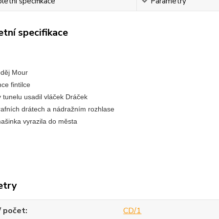
etní specifikace
Parametry
tní specifikace
oděj Mour
ce fintilce
v tunelu usadil vláček Dráček
rafních drátech a nádražním rozhlase
mašinka vyrazila do města
etry
/ počet
CD/1