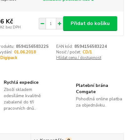
6 Kč
Přidat do košíku
 Kč
bez DPH
roduktu:
859415658322S
EAN kód:
8594156583224
vydání:
01.06.2018
Nosič / počet:
CD/1
Digipack
Hlídat cenu / dostupnost
Rychlá expedice
Platební brána
Zboží skladem
Comgate
odesíláme kvalitně
Pohodlná online platba
zabalené do tří
za objednávku.
pracovních dnů..