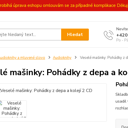
ě probíhá úprava eshopu omlouvám se za případné komplikace Děk
Nevíte
Hledat
+420
Po - P
udioknihy a mluvené slovo
Audioknihy
Veselé mašinky: Pohádky z d
lé mašinky: Pohádky z depa a ko
Pohá
Skladby
usadil
rozhla
Dos