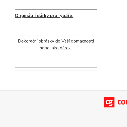
Originální dárky pro rybáře.
Dekorační obrázky do Vaší domácnosti
nebo jako dárek.