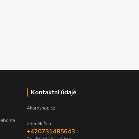
Kontaktní údaje
Akordshop.cz
nebo na
Zdeněk Šulc
+420731485643