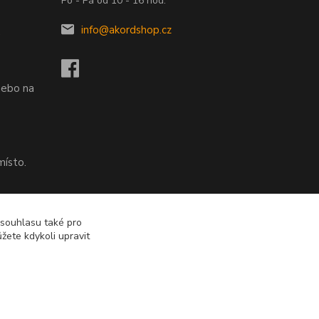
Po - Pá od 10 - 16 hod.
info@akordshop.cz
.
nebo na
místo.
nebo na
 souhlasu také pro
žete kdykoli upravit