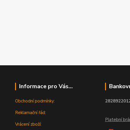
Informace pro Vás...
Bankovn
Obchodní podmínky:
2828922012
Reklamační řád:
Platební br
Vrácení zboží: