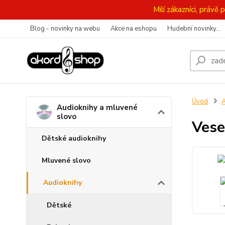
Milí zákazníci, práv
Blog - novinky na webu
Akce na eshopu
Hudební novinky...
Úvod
A
Audioknihy a mluvené
slovo
Vese
Dětské audioknihy
Mluvené slovo
Audioknihy
Dětské