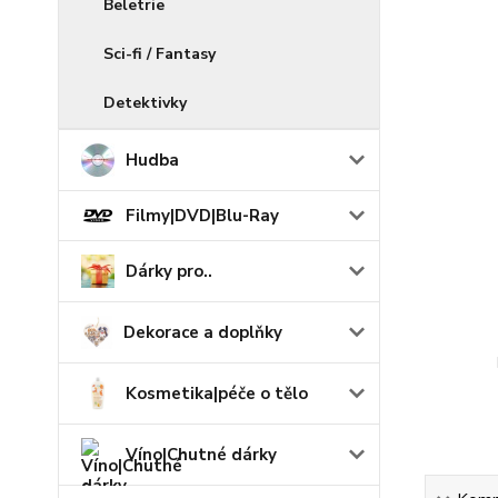
Beletrie
Sci-fi / Fantasy
Detektivky
Hudba
Filmy|DVD|Blu-Ray
Dárky pro..
Dekorace a doplňky
Kosmetika|péče o tělo
Víno|Chutné dárky