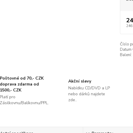
24
246
Číslo p
Datum 
Balení:
Poštovné od 70,- CZK
Akční slevy
doprava zdarma od
Nabídku CD/DVD a LP
1500,- CZK
nebo dárků najdete
Platí pro
zde..
Zásilkovnu/Balíkovnu/PPL.