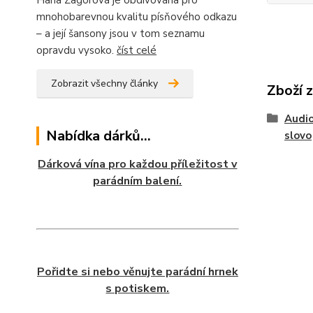
Hana Zagorová je obdivována pro
mnohobarevnou kvalitu písňového odkazu
– a její šansony jsou v tom seznamu
opravdu vysoko.
číst celé
Zobrazit všechny články
Zboží 
Audio
Nabídka dárků...
slovo
Dárková vína pro každou příležitost v
parádním balení.
Pořidte si nebo věnujte parádní hrnek
s potiskem.