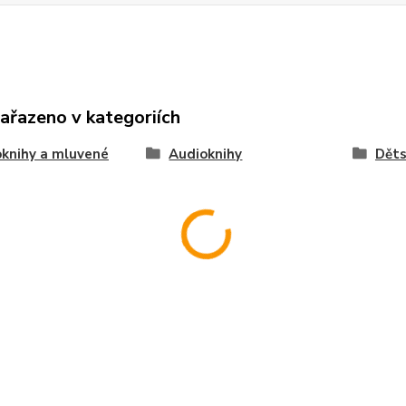
zařazeno v kategoriích
knihy a mluvené
Audioknihy
Dět