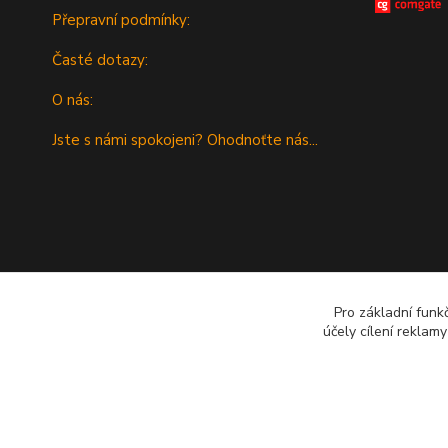
Přepravní podmínky:
Časté dotazy:
O nás:
Jste s námi spokojeni? Ohodnoťte nás...
Pro základní funk
účely cílení reklam