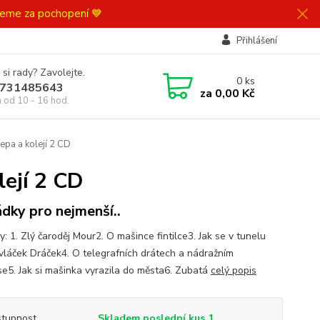
ujeme za pochopení 💙
Přihlášení
 si rady? Zavolejte.
0
ks
731485643
za
0,00 Kč
á od 10 - 16 hod.
epa a kolejí 2 CD
lejí 2 CD
dky pro nejmenší..
: 1. Zlý čaroděj Mour2. O mašince fintilce3. Jak se v tunelu
 vláček Dráček4. O telegrafních drátech a nádražním
se5. Jak si mašinka vyrazila do města6. Zubatá
celý popis
tupnost
Skladem poslední kus 1