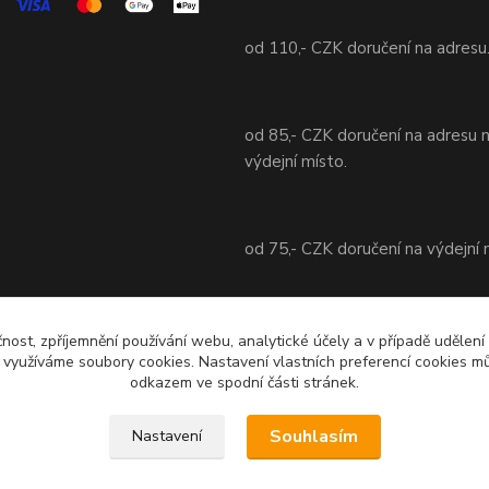
od 110,- CZK doručení na adresu
od 85,- CZK doručení na adresu 
výdejní místo.
od 75,- CZK doručení na výdejní 
od 70,- CZK doručení na adresu 
čnost, zpříjemnění používání webu, analytické účely a v případě udělení
y využíváme soubory cookies. Nastavení vlastních preferencí cookies mů
výdejní místo.
odkazem ve spodní části stránek.
Souhlasím
Nastavení