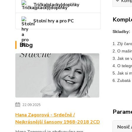
Kompl
Trička|placky|doplňky
Komple
Stolní hry a pro PC
Skladby:
Blog
1. Zlý čar
2. O mašin
3. Jak se 
4. O teleg
5. Jak si 
6. Zubatá
22.09.2025
Param
Hana Zagorová - Srdečně /
Nejkrásnější šansony 1968-2018 2CD
Nosič 