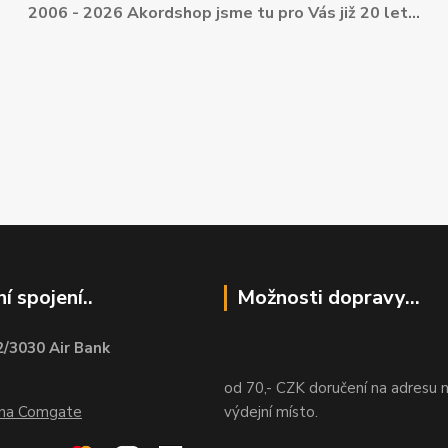
2006 - 2026 Akordshop jsme tu pro Vás již 20 let...
í spojení..
Možnosti dopravy...
/3030 Air Bank
od 70,- CZK doručení na adresu 
ána Comgate
výdejní místo.