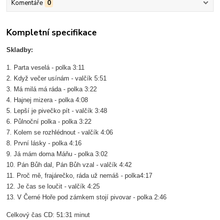
Komentáře
0
Kompletní specifikace
Skladby:
1. Parta veselá - polka 3:11
2. Když večer usínám - valčík 5:51
3. Má milá má ráda - polka 3:22
4. Hajnej mizera - polka 4:08
5. Lepší je pivečko pít - valčík 3:48
6. Půlnoční polka - polka 3:22
7. Kolem se rozhlédnout - valčík 4:06
8. První lásky - polka 4:16
9. Já mám doma Máňu - polka 3:02
10. Pán Bůh dal, Pán Bůh vzal - valčík 4:42
11. Proč mě, frajárečko, ráda už nemáš - polka4:17
12. Je čas se loučit - valčík 4:25
13. V Černé Hoře pod zámkem stojí pivovar - polka 2:46
Celkový čas CD: 51:31 minut