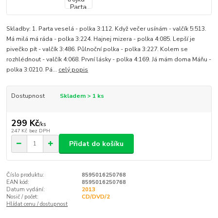
Skladby: 1. Parta veselá - polka 3:112. Když večer usínám - valčík 5:513.
Má milá má ráda - polka 3:224. Hajnej mizera - polka 4:085. Lepší je
pivečko pít - valčík 3:486. Půlnoční polka - polka 3:227. Kolem se
rozhlédnout - valčík 4:068. První lásky - polka 4:169. Já mám doma Máňu -
polka 3:0210. Pá...
celý popis
Dostupnost
Skladem > 1 ks
299 Kč
/
ks
247 Kč
bez DPH
Přidat do košíku
Číslo produktu:
8595016250768
EAN kód:
8595016250768
Datum vydání:
2013
Nosič / počet:
CD/DVD/2
Hlídat cenu / dostupnost