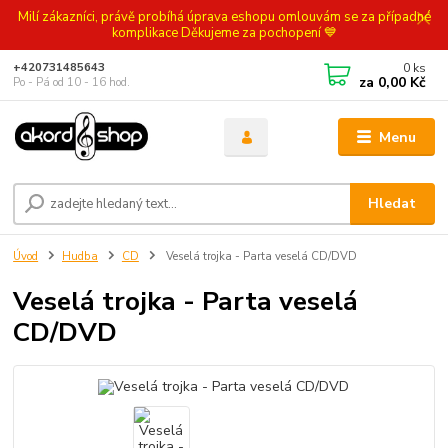
Milí zákazníci, právě probíhá úprava eshopu omlouvám se za případné
komplikace Děkujeme za pochopení 💙
0
ks
+420731485643
za
0,00 Kč
Po - Pá od 10 - 16 hod.
Menu
Hledat
Úvod
Hudba
CD
Veselá trojka - Parta veselá CD/DVD
Veselá trojka - Parta veselá
CD/DVD