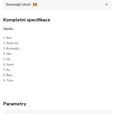
Související zboží
16
Kompletní specifikace
Skladby:
1. Bosí
2. Tenký led
3. Kovbojská
4. Oko
5. Uši
6. Strach
7. Pot
8. Řeka
9. Ticho
Parametry