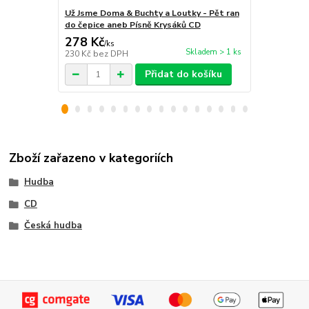
Už Jsme Doma & Buchty a Loutky - Pět ran
Už jsme dom
do čepice aneb Písně Krysáků CD
278 Kč
278 Kč
/
ks
/
ks
Skladem > 1 ks
230 Kč
bez DPH
230 Kč
bez 
Přidat do košíku
Zboží zařazeno v kategoriích
Hudba
CD
Česká hudba