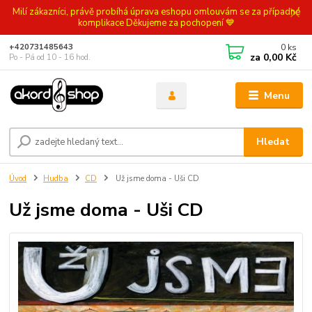
Milí zákazníci, právě probíhá úprava eshopu omlouvám se za případné
komplikace Děkujeme za pochopení 💙
0
ks
+420731485643
za
0,00 Kč
Po - Pá od 10 - 16 hod.
Menu
Hledat
Úvod
Hudba
CD
Už jsme doma - Uši CD
Už jsme doma - Uši CD