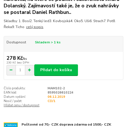
Dolanský. Zajímavostí také je, že o zvuk nahrávky
se postaral Daniel Rathbun..
Skladby: 1. Bosí2. Tenký led3. Kovbojská4. Oko5. Uši6. Strach7. Pot8.
Řeka9. Ticho
celý popis
Dostupnost
Skladem > 1 ks
278 Kč
/
ks
230 Kč
bez DPH
Přidat do košíku
Číslo produktu:
MAM102-2
EAN kód:
8595026610224
Datum vydání:
06.12.2019
Nosič / počet:
CD/1
Hlídat cenu / dostupnost
Poštovné od 70,- CZK doprava zdarma od 1500,- CZK