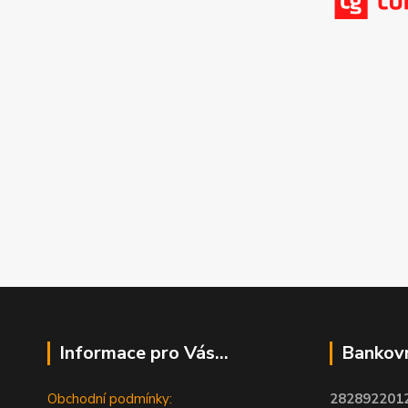
Informace pro Vás...
Bankovn
Obchodní podmínky:
2828922012