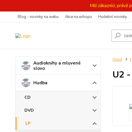
Milí zákazníci, práv
Blog - novinky na webu
Akce na eshopu
Hudební novinky...
Úvod
Audioknihy a mluvené
slovo
U2 -
Hudba
CD
DVD
LP