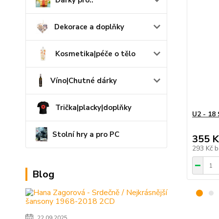
Dárky pro..
Dekorace a doplňky
Kosmetika|péče o tělo
Víno|Chutné dárky
Trička|placky|doplňky
U2 - 18
Stolní hry a pro PC
355 K
293 Kč
b
Blog
22.09.2025