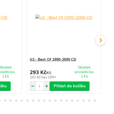
U2 - Best Of 1990-2000 CD
U2
Bo
Skladem
Skladem
293 Kč
2
slední kus
poslední kus
/
KS
1 KS
1 KS
242 Kč
bez DPH
24
šíku
Přidat do košíku