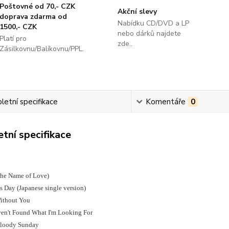
Poštovné od 70,- CZK
Akční slevy
doprava zdarma od
Nabídku CD/DVD a LP
1500,- CZK
nebo dárků najdete
Platí pro
zde..
Zásilkovnu/Balíkovnu/PPL.
etní specifikace
Komentáře
0
tní specifikace
 the Name of Love)
s Day (Japanese single version)
Without You
aven't Found What I'm Looking For
Bloody Sunday