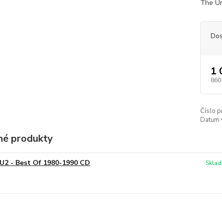
The Un
Dos
1 
860
Číslo p
Datum 
é produkty
U2 - Best Of 1980-1990 CD
Sklad