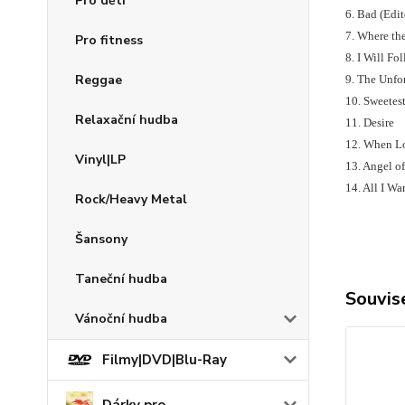
Pro děti
6. Bad (Edit
7. Where th
Pro fitness
8. I Will Fo
Reggae
9. The Unfor
10. Sweetes
Relaxační hudba
11. Desire
12. When L
Vinyl|LP
13. Angel o
14. All I Wa
Rock/Heavy Metal
Šansony
Taneční hudba
Souvise
Vánoční hudba
Filmy|DVD|Blu-Ray