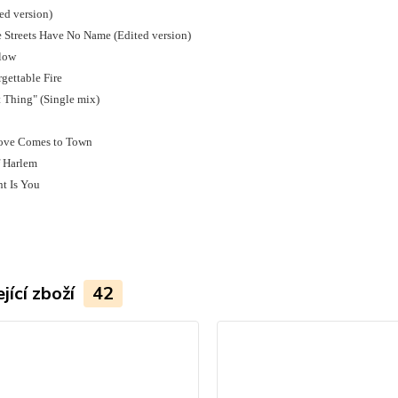
ed version)
e Streets Have No Name (Edited version)
llow
gettable Fire
t Thing" (Single mix)
ove Comes to Town
f Harlem
nt Is You
jící zboží
42