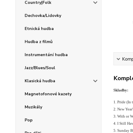
Country|Folk
Dechovka/Lidovky
Etnická hudba
Hudba z filmů
Instrumentání hudba
Kompl
Jazz/Blues/Soul
Komple
Klasická hudba
Skladby:
Magnetofonové kazety
1. Pride (In
Muzikály
2. New Year'
3. With or 
Pop
4. I Still H
5. Sunday 