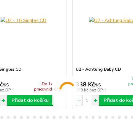
 Singles CD
U2 - Achtung Baby CD
č
338 Kč
Do 14
po
/
KS
/
KS
pracovních dnů
ez DPH
279 Kč
bez DPH
Přidat do košíku
Přidat do ko