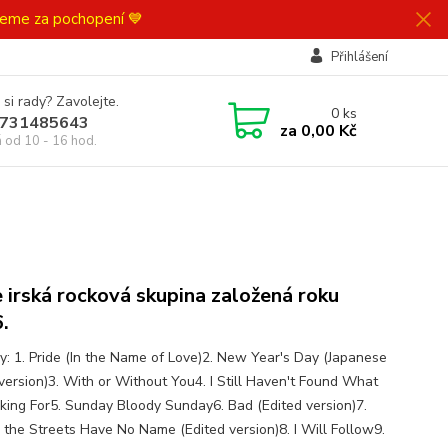
ujeme za pochopení 💙
Přihlášení
 si rady? Zavolejte.
0
ks
731485643
za
0,00 Kč
á od 10 - 16 hod.
e irská rocková skupina založená roku
.
y: 1. Pride (In the Name of Love)2. New Year's Day (Japanese
 version)3. With or Without You4. I Still Haven't Found What
oking For5. Sunday Bloody Sunday6. Bad (Edited version)7.
the Streets Have No Name (Edited version)8. I Will Follow9.