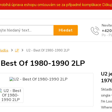
ě probíhá úprava eshopu omlouvám se za případné komplikace Děk
Nevíte
Hledat
+420
Po - P
Hudba
LP
U2 - Best Of 1980-1990 2LP
 Best Of 1980-1990 2LP
U2 j
1976
Skladb
single
I'm Lo
Where 