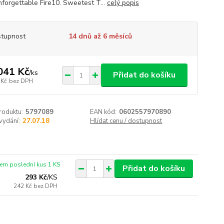
forgettable Fire10. Sweetest T...
celý popis
tupnost
14 dnů až 6 měsíců
041 Kč
/
ks
Přidat do košíku
 Kč
bez DPH
roduktu:
5797089
EAN kód:
0602557970890
vydání:
27.07.18
Hlídat cenu / dostupnost
em poslední kus 1 KS
Přidat do košíku
293 Kč
/
KS
242 Kč
bez DPH