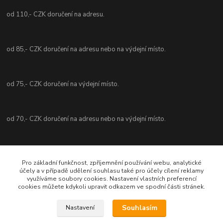
od 110,- CZK doručení na adresu.
od 85,- CZK doručení na adresu nebo na výdejní místo.
od 75,- CZK doručení na výdejní místo.
od 70,- CZK doručení na adresu nebo na výdejní místo.
Kontaktní údaje
Pro základní funkčnost, zpříjemnění používání webu, analytické
účely a v případě udělení souhlasu také pro účely cílení reklamy
Akordshop.cz
využíváme soubory cookies. Nastavení vlastních preferencí
cookies můžete kdykoli upravit odkazem ve spodní části stránek.
Zdeněk Šulc
+420731485643
Souhlasím
Nastavení
Po - Pá od 10 - 16 hod.