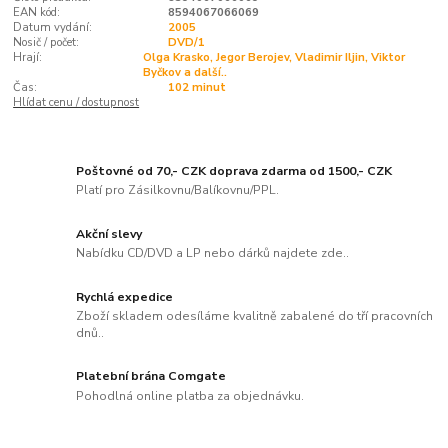
EAN kód:
8594067066069
Datum vydání:
2005
Nosič / počet:
DVD/1
Hrají:
Olga Krasko, Jegor Berojev, Vladimir Iljin, Viktor
Byčkov a další..
Čas:
102 minut
Hlídat cenu / dostupnost
Poštovné od 70,- CZK doprava zdarma od 1500,- CZK
Platí pro Zásilkovnu/Balíkovnu/PPL.
Akční slevy
Nabídku CD/DVD a LP nebo dárků najdete zde..
Rychlá expedice
Zboží skladem odesíláme kvalitně zabalené do tří pracovních
dnů..
Platební brána Comgate
Pohodlná online platba za objednávku.