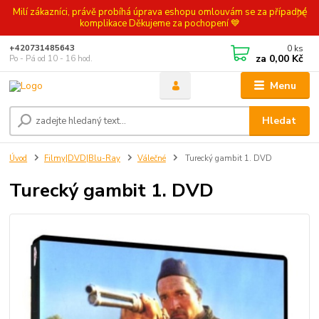
Milí zákazníci, právě probíhá úprava eshopu omlouvám se za případné
komplikace Děkujeme za pochopení 💙
0
ks
+420731485643
za
0,00 Kč
Po - Pá od 10 - 16 hod.
Menu
Hledat
Úvod
Filmy|DVD|Blu-Ray
Válečné
Turecký gambit 1. DVD
Turecký gambit 1. DVD