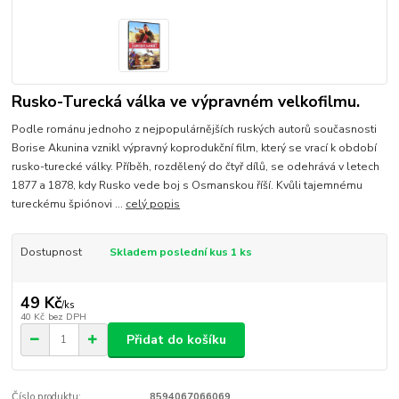
Rusko-Turecká válka ve výpravném velkofilmu.
Podle románu jednoho z nejpopulárnějších ruských autorů současnosti
Borise Akunina vznikl výpravný koprodukční film, který se vrací k období
rusko-turecké války. Příběh, rozdělený do čtyř dílů, se odehrává v letech
1877 a 1878, kdy Rusko vede boj s Osmanskou říší. Kvůli tajemnému
tureckému špiónovi ...
celý popis
Dostupnost
Skladem poslední kus 1 ks
49 Kč
/
ks
40 Kč
bez DPH
Přidat do košíku
Číslo produktu:
8594067066069