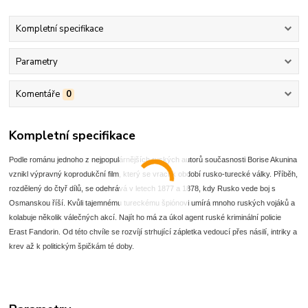
Kompletní specifikace
Parametry
Komentáře
0
Kompletní specifikace
Podle románu jednoho z nejpopulárnějších ruských autorů současnosti Borise Akunina
vznikl výpravný koprodukční film, který se vrací k období rusko-turecké války. Příběh,
rozdělený do čtyř dílů, se odehrává v letech 1877 a 1878, kdy Rusko vede boj s
Osmanskou říší. Kvůli tajemnému tureckému špiónovi umírá mnoho ruských vojáků a
kolabuje několik válečných akcí. Najít ho má za úkol agent ruské kriminální policie
Erast Fandorin. Od této chvíle se rozvíjí strhující zápletka vedoucí přes násilí, intriky a
krev až k politickým špičkám té doby.