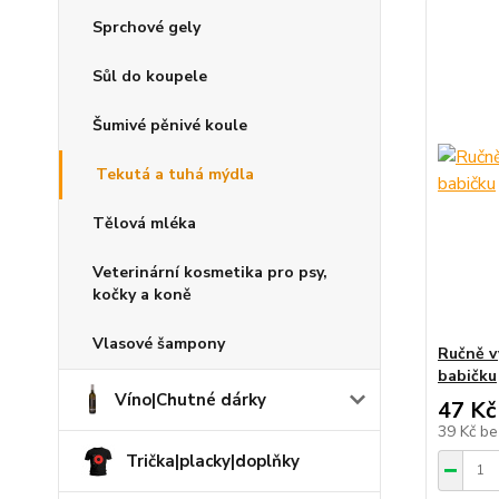
Sprchové gely
Sůl do koupele
Šumivé pěnivé koule
Tekutá a tuhá mýdla
Tělová mléka
Veterinární kosmetika pro psy,
kočky a koně
Vlasové šampony
Ručně v
babičku
Víno|Chutné dárky
47 Kč
39 Kč
be
Trička|placky|doplňky