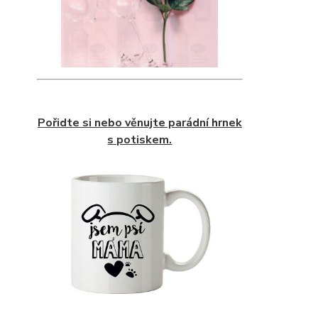
Pořidte si nebo věnujte parádní hrnek
s potiskem.