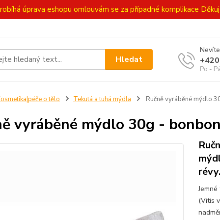
ě probíhá úprava eshopu omlouvám se za případné komplikace Děk
Nevíte
Hledat
+420
Po - P
osmetika|péče o tělo
Tekutá a tuhá mýdla
Ručně vyráběné mýdlo 30
ě vyráběné mýdlo 30g - bonbon
Ručn
mýdl
révy
Jemné 
(Vitis 
nadměr