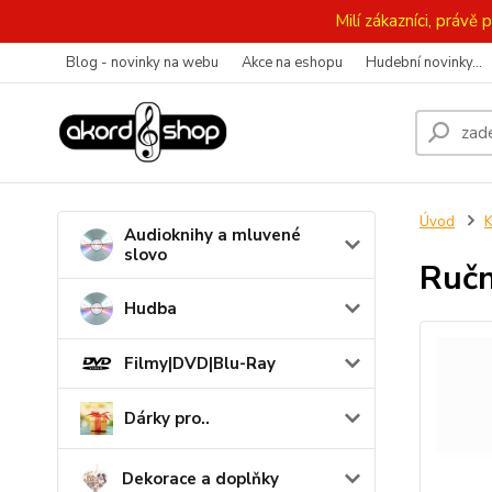
Milí zákazníci, práv
Blog - novinky na webu
Akce na eshopu
Hudební novinky...
Úvod
K
Audioknihy a mluvené
slovo
Ručn
Hudba
Filmy|DVD|Blu-Ray
Dárky pro..
Dekorace a doplňky