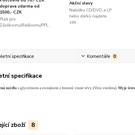
Poštovné od 70,- CZK
Akční slevy
doprava zdarma od
Nabídku CD/DVD a LP
1500,- CZK
nebo dárků najdete
Platí pro
zde..
Zásilkovnu/Balíkovnu/PPL.
etní specifikace
Komentáře
0
tní specifikace
etní mýdlo
s glycerinem a extraktem z hroznů vinné révy (Vitis vinifera).
Myje šetr
jící zboží
8