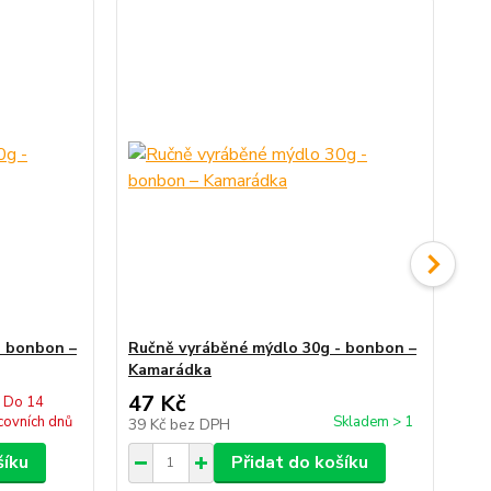
- bonbon –
Ručně vyráběné mýdlo 30g - bonbon –
Ru
Kamarádka
Ma
47 Kč
47
Do 14
covních dnů
Skladem > 1
39 Kč
bez DPH
39
šíku
Přidat do košíku