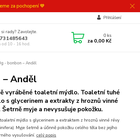
ujeme za pochopení 💙
Přihlášení
 si rady? Zavolejte.
0
ks
731485643
za
0,00 Kč
á od 10 - 16 hod.
g - bonbon – Anděl
 – Anděl
ě vyráběné toaletní mýdlo. Toaletní tuhé
o s glycerinem a extrakty z hroznů vinné
. Šetrně myje a nevysušuje pokožku.
toaletní mýdlo s glycerinem a extraktem z hroznů vinné révy
vinifera). Myje šetrně a účinně pokožku celého těla bez jejího
ného vysušování.
celý popis