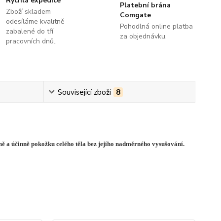
Rychlá expedice
Platební brána
Zboží skladem
Comgate
odesíláme kvalitně
Pohodlná online platba
zabalené do tří
za objednávku.
pracovních dnů..
Související zboží
8
ně a účinně pokožku celého těla bez jejího nadměrného vysušování.