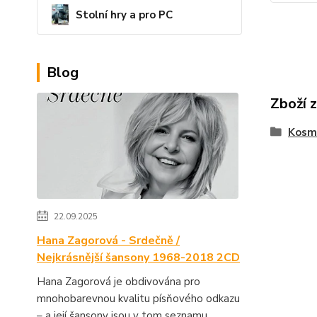
Stolní hry a pro PC
Blog
Zboží 
Kosme
22.09.2025
Hana Zagorová - Srdečně /
Nejkrásnější šansony 1968-2018 2CD
Hana Zagorová je obdivována pro
mnohobarevnou kvalitu písňového odkazu
– a její šansony jsou v tom seznamu