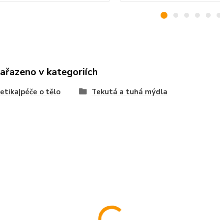
zařazeno v kategoriích
tika|péče o tělo
Tekutá a tuhá mýdla