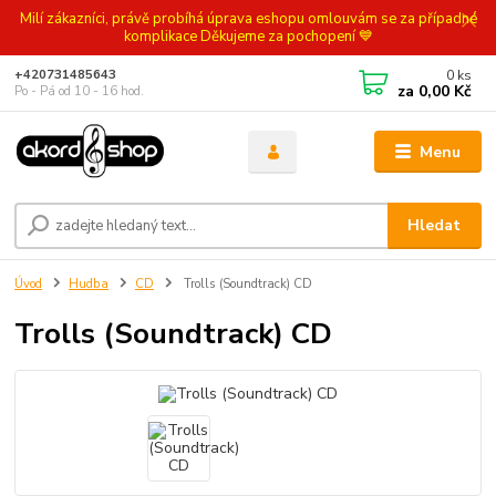
Milí zákazníci, právě probíhá úprava eshopu omlouvám se za případné
komplikace Děkujeme za pochopení 💙
0
ks
+420731485643
za
0,00 Kč
Po - Pá od 10 - 16 hod.
Menu
Hledat
Úvod
Hudba
CD
Trolls (Soundtrack) CD
Trolls (Soundtrack) CD