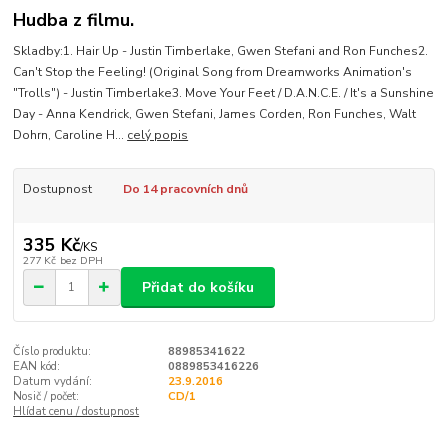
Hudba z filmu.
Skladby:1. Hair Up - Justin Timberlake, Gwen Stefani and Ron Funches2.
Can't Stop the Feeling! (Original Song from Dreamworks Animation's
"Trolls") - Justin Timberlake3. Move Your Feet / D.A.N.C.E. / It's a Sunshine
Day - Anna Kendrick, Gwen Stefani, James Corden, Ron Funches, Walt
Dohrn, Caroline H...
celý popis
Dostupnost
Do 14 pracovních dnů
335 Kč
/
KS
277 Kč
bez DPH
Přidat do košíku
Číslo produktu:
88985341622
EAN kód:
0889853416226
Datum vydání:
23.9.2016
Nosič / počet:
CD/1
Hlídat cenu / dostupnost