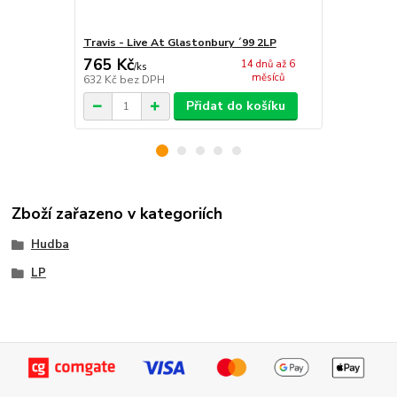
Travis - Live At Glastonbury ´99 2LP
Travis - Liv
765 Kč
338 Kč
14 dnů až 6
/
ks
/
ks
měsíců
632 Kč
bez DPH
279 Kč
bez 
Přidat do košíku
Zboží zařazeno v kategoriích
Hudba
LP