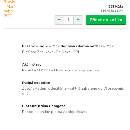
382 Kč
/
ks
316 Kč
bez DPH
Přidat do košíku
Poštovné od 70,- CZK doprava zdarma od 1500,- CZK
Platí pro Zásilkovnu/Balíkovnu/PPL.
Akční slevy
Nabídku CD/DVD a LP nebo dárků najdete zde..
Rychlá expedice
Zboží skladem odesíláme kvalitně zabalené do tří pracovních
dnů..
Platební brána Comgate
Pohodlná online platba za objednávku.