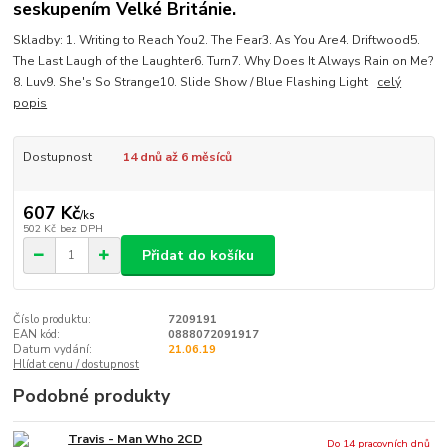
seskupením Velké Británie.
Skladby: 1. Writing to Reach You2. The Fear3. As You Are4. Driftwood5.
The Last Laugh of the Laughter6. Turn7. Why Does It Always Rain on Me?
8. Luv9. She's So Strange10. Slide Show / Blue Flashing Light
celý
popis
Dostupnost
14 dnů až 6 měsíců
607 Kč
/
ks
502 Kč
bez DPH
Přidat do košíku
Číslo produktu:
7209191
EAN kód:
0888072091917
Datum vydání:
21.06.19
Hlídat cenu / dostupnost
Podobné produkty
Travis - Man Who 2CD
Do 14 pracovních dnů