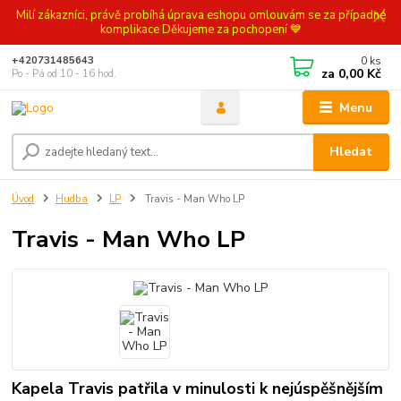
Milí zákazníci, právě probíhá úprava eshopu omlouvám se za případné
komplikace Děkujeme za pochopení 💙
0
ks
+420731485643
za
0,00 Kč
Po - Pá od 10 - 16 hod.
Menu
Hledat
Úvod
Hudba
LP
Travis - Man Who LP
Travis - Man Who LP
Kapela Travis patřila v minulosti k nejúspěšnějším