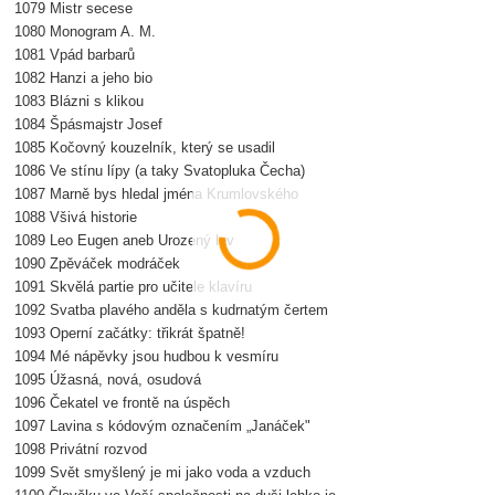
1079 Mistr secese
1080 Monogram A. M.
1081 Vpád barbarů
1082 Hanzi a jeho bio
1083 Blázni s klikou
1084 Špásmajstr Josef
1085 Kočovný kouzelník, který se usadil
1086 Ve stínu lípy (a taky Svatopluka Čecha)
1087 Marně bys hledal jména Krumlovského
1088 Všivá historie
1089 Leo Eugen aneb Urozený lev
1090 Zpěváček modráček
1091 Skvělá partie pro učitele klavíru
1092 Svatba plavého anděla s kudrnatým čertem
1093 Operní začátky: třikrát špatně!
1094 Mé nápěvky jsou hudbou k vesmíru
1095 Úžasná, nová, osudová
1096 Čekatel ve frontě na úspěch
1097 Lavina s kódovým označením „Janáček"
1098 Privátní rozvod
1099 Svět smyšlený je mi jako voda a vzduch