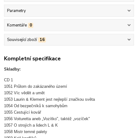
Parametry
Komentáře
0
Související zboží
16
Kompletní specifikace
Skladby:
CD 1
1051 Průlom do zakázaného území
1052 Víc vědět a umět
1053 Laurin & Klement jest nejlepší značkou světa
1054 Od bezpečníků k samohybům
1055 Cestující kovář
1056 Voituretta aneb „Vozítko", taktéž „vozíček"
1057 O strojích a lidech L & K
1058 Mistr temné palety