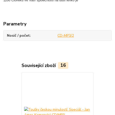
1100 Člověku ve Vaší společnosti na duši lehko je
Parametry
Nosič / počet
CD-MP3/2
Související zboží
16