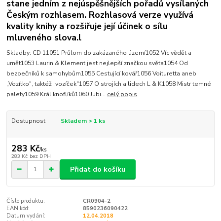
stane jedním z nejúspěšnějších pořadů vysílaných
Českým rozhlasem. Rozhlasová verze využívá
kvality knihy a rozšiřuje její účinek o sílu
mluveného slova.l
Skladby: CD 11051 Průlom do zakázaného území1052 Víc vědět a
umět1053 Laurin & Klement jest nejlepší značkou světa1054 Od
bezpečníků k samohybům1055 Cestující kovář1056 Voituretta aneb
„Vozítko", taktéž „vozíček"1057 O strojích a lidech L & K1058 Mistr temné
palety1059 Král knoflíků1060 Jubi...
celý popis
Dostupnost
Skladem > 1 ks
283 Kč
/
ks
283 Kč
bez DPH
Přidat do košíku
Číslo produktu:
CR0904-2
EAN kód:
8590236090422
Datum vydání:
12.04.2018