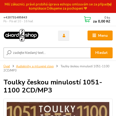
Milí zákazníci, právě probíhá úprava eshopu omlouvám se za případné
komplikace Děkujeme za pochopení 💙
0
ks
+420731485643
za
0,00 Kč
Po - Pá od 10 - 16 hod.
Menu
Hledat
Úvod
Audioknihy a mluvené slovo
Toulky českou minulostí 1051-1100
2CD/MP3
Toulky českou minulostí 1051-
1100 2CD/MP3