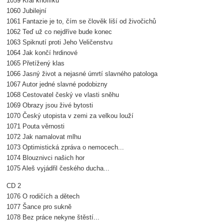
1059 Král knoflíků
1060 Jubilejní
1061 Fantazie je to, čím se člověk liší od živočichů
1062 Teď už co nejdříve bude konec
1063 Spiknutí proti Jeho Veličenstvu
1064 Jak končí hrdinové
1065 Přetížený klas
1066 Jasný život a nejasné úmrtí slavného patologa
1067 Autor jedné slavné podobizny
1068 Cestovatel český ve vlasti sněhu
1069 Obrazy jsou živé bytosti
1070 Český utopista v zemi za velkou louží
1071 Pouta věrnosti
1072 Jak namalovat mlhu
1073 Optimistická zpráva o nemocech...
1074 Blouznivci našich hor
1075 Aleš vyjádřil českého ducha...
CD 2
1076 O rodičích a dětech
1077 Šance pro sukně
1078 Bez práce nekyne štěstí...