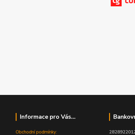
Informace pro Vás...
Bankovn
Obchodní podmínky:
2828922012