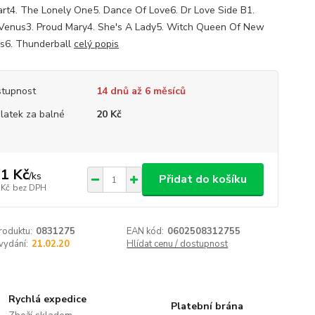
rt4. The Lonely One5. Dance Of Love6. Dr Love Side B1.
 Venus3. Proud Mary4. She's A Lady5. Witch Queen Of New
s6. Thunderball
celý popis
tupnost
14 dnů až 6 měsíců
platek za balné
20 Kč
1 Kč
/
ks
Přidat do košíku
 Kč
bez DPH
roduktu:
0831275
EAN kód:
0602508312755
vydání:
21.02.20
Hlídat cenu / dostupnost
Rychlá expedice
Platební brána