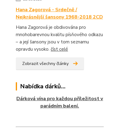
Hana Zagorová - Srdečně /
Nejkrásnější šansony 1968-2018 2CD
Hana Zagorová je obdivována pro
mnohobarevnou kvalitu písňového odkazu
– a její šansony jsou v tom seznamu
opravdu vysoko.
číst celé
Zobrazit všechny články
Nabídka dárků...
Dárková vína pro každou příležitost v
parádním balení.