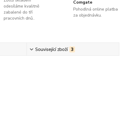
Zboží skladem
Comgate
odesíláme kvalitně
Pohodlná online platba
zabalené do tří
za objednávku.
pracovních dnů..
Související zboží
3