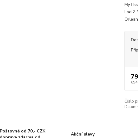
My Hea
Lodi2.
Orlean
Dos
Pří
79
654
Číslo p
Datum 
Poštovné od 70,- CZK
Akční slevy
doprava zdarma od