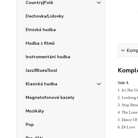
Country|Folk
Dechovka/Lidovky
Etnická hudba
Hudba z filmů
Kompl
Instrumentání hudba
Komple
Jazz/Blues/Soul
Side A
Klasická hudba
1. It's Not 
Magnetofonové kazety
2. Looking
3. Stop Bre
Muzikály
4. The Lone
5. Dance Of
Pop
6. Dr Love