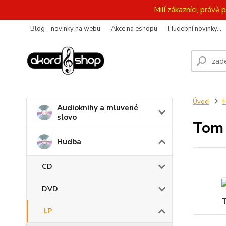
Milí zákazníci, práv
Blog - novinky na webu
Akce na eshopu
Hudební novinky...
Úvod
Audioknihy a mluvené
slovo
Tom 
Hudba
CD
DVD
LP