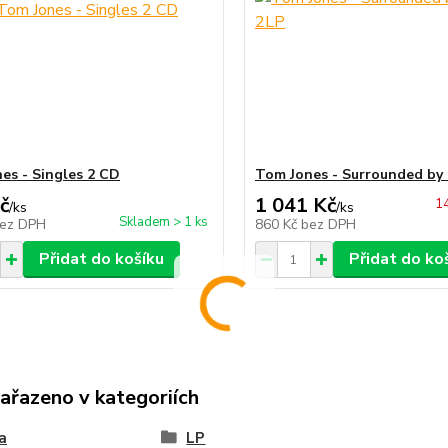
es - Singles 2 CD
Tom Jones - Surrounded by
č
1 041 Kč
14
/
ks
/
ks
Skladem > 1 ks
ez DPH
860 Kč
bez DPH
Přidat do košíku
Přidat do ko
zařazeno v kategoriích
a
LP