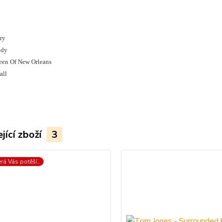
ry
ady
een Of New Orleans
all
jící zboží
3
erá Vás potěší..