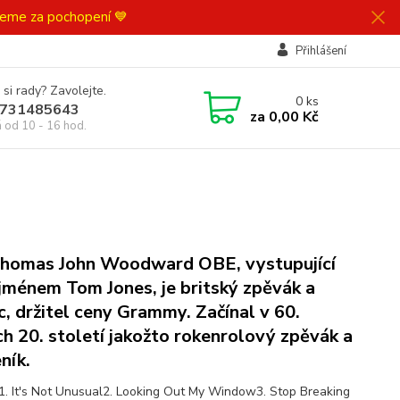
ujeme za pochopení 💙
Přihlášení
 si rady? Zavolejte.
0
ks
731485643
za
0,00 Kč
á od 10 - 16 hod.
Thomas John Woodward OBE, vystupující
jménem Tom Jones, je britský zpěvák a
c, držitel ceny Grammy. Začínal v 60.
ch 20. století jakožto rokenrolový zpěvák a
ník.
1. It's Not Unusual2. Looking Out My Window3. Stop Breaking