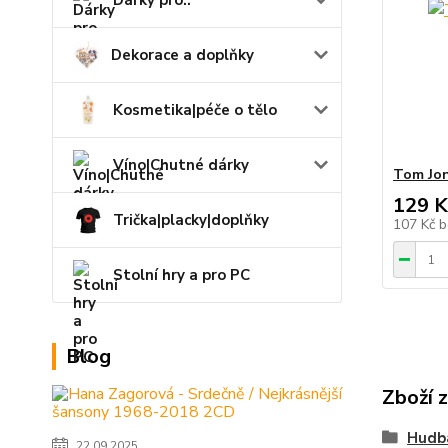
Dárky pro..
Dekorace a doplňky
Kosmetika|péče o tělo
Víno|Chutné dárky
Tom Jon
129 K
Trička|placky|doplňky
107 Kč
b
Stolní hry a pro PC
Blog
Zboží 
Hudb
22.09.2025