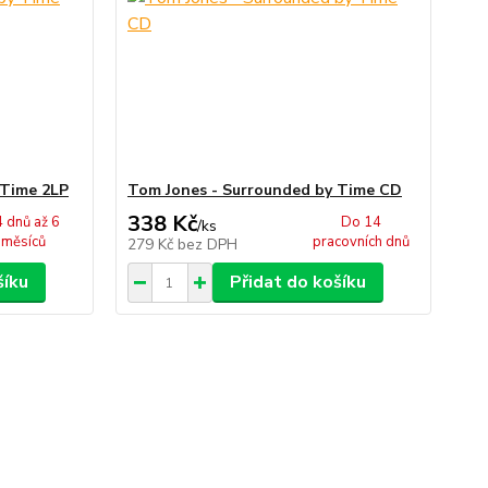
 Time 2LP
Tom Jones - Surrounded by Time CD
338 Kč
 dnů až 6
Do 14
/
ks
měsíců
pracovních dnů
279 Kč
bez DPH
šíku
Přidat do košíku