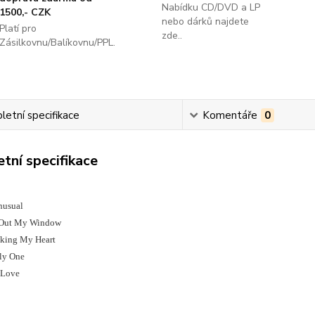
Nabídku CD/DVD a LP
1500,- CZK
nebo dárků najdete
Platí pro
zde..
Zásilkovnu/Balíkovnu/PPL.
etní specifikace
Komentáře
0
tní specifikace
Unusual
 Out My Window
aking My Heart
ly One
 Love