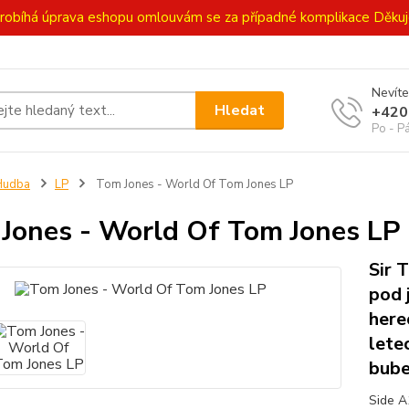
ě probíhá úprava eshopu omlouvám se za případné komplikace Děk
Nevíte
Hledat
+420
Po - P
Hudba
LP
Tom Jones - World Of Tom Jones LP
Jones - World Of Tom Jones LP
Sir 
pod 
here
lete
bube
Side A