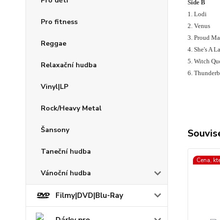
Pro děti
Side B
1. Lodi
Pro fitness
2. Venus
3. Proud Ma
Reggae
4. She's A L
5. Witch Qu
Relaxační hudba
6. Thunderb
Vinyl|LP
Rock/Heavy Metal
Šansony
Souvise
Taneční hudba
Cena, kt
Vánoční hudba
Filmy|DVD|Blu-Ray