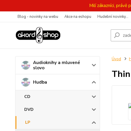
Milí zákazníci, práv
Blog - novinky na webu
Akce na eshopu
Hudební novinky...
Úvod
Audioknihy a mluvené
slovo
Thin
Hudba
CD
DVD
LP