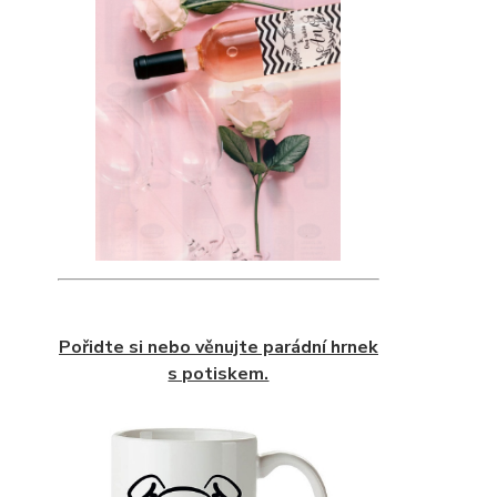
Pořidte si nebo věnujte parádní hrnek
s potiskem.