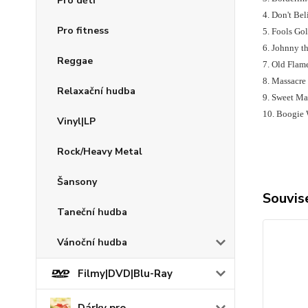
Pro děti
4. Don't Be
Pro fitness
5. Fools Go
6. Johnny t
Reggae
7. Old Flam
8. Massacre
Relaxační hudba
9. Sweet Ma
10. Boogie
Vinyl|LP
Rock/Heavy Metal
Šansony
Souvise
Taneční hudba
Vánoční hudba
Filmy|DVD|Blu-Ray