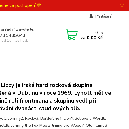
ujeme za pochopení 💙
Přihlášení
 si rady? Zavolejte.
0
ks
731485643
za
0,00 Kč
á od 10 - 16 hod.
 Lizzy je irská hard rocková skupina
žená v Dublinu v roce 1969. Lynott měl ve
ině roli frontmana a skupinu vedl při
ávání dvanácti studiových alb.
y: 1. Johnny2. Rocky3. Borderline4. Don't Believe a Word5.
Gold6. Johnny the Fox Meets Jimmy the Weed7. Old Flame8.