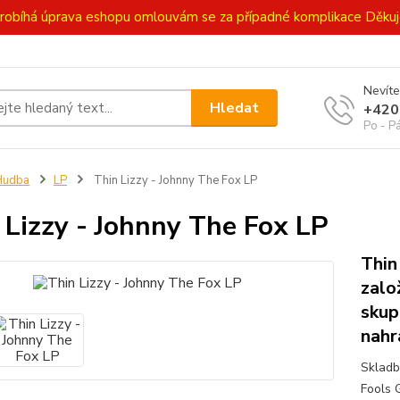
ě probíhá úprava eshopu omlouvám se za případné komplikace Děk
Nevíte
Hledat
+420
Po - P
Hudba
LP
Thin Lizzy - Johnny The Fox LP
 Lizzy - Johnny The Fox LP
Thin
zalo
skup
nahr
Skladb
Fools 