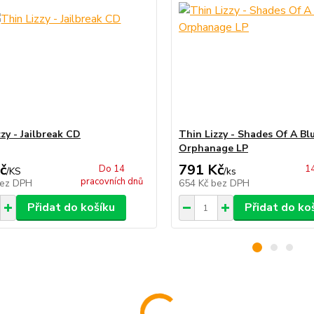
zy - Jailbreak CD
Thin Lizzy - Shades Of A Bl
Orphanage LP
č
791 Kč
Do 14
14
/
KS
/
ks
pracovních dnů
ez DPH
654 Kč
bez DPH
Přidat do košíku
Přidat do ko