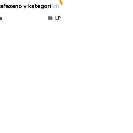
zařazeno v kategoriích
a
LP