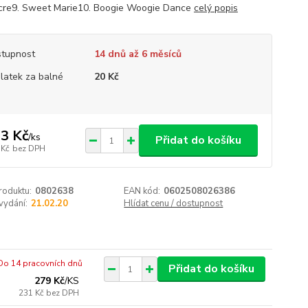
re9. Sweet Marie10. Boogie Woogie Dance
celý popis
tupnost
14 dnů až 6 měsíců
platek za balné
20 Kč
3 Kč
/
ks
Přidat do košíku
 Kč
bez DPH
roduktu:
0802638
EAN kód:
0602508026386
vydání:
21.02.20
Hlídat cenu / dostupnost
Do 14 pracovních dnů
Přidat do košíku
279 Kč
/
KS
231 Kč
bez DPH