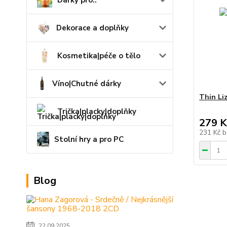
Dárky pro..
Dekorace a doplňky
Kosmetika|péče o tělo
Víno|Chutné dárky
Thin Liz
Trička|placky|doplňky
279 K
231 Kč
b
Stolní hry a pro PC
Blog
22.09.2025