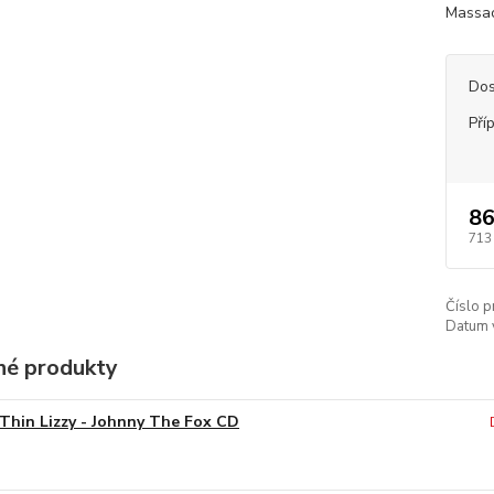
Massac
Dos
Pří
86
713
Číslo p
Datum 
é produkty
Thin Lizzy - Johnny The Fox CD