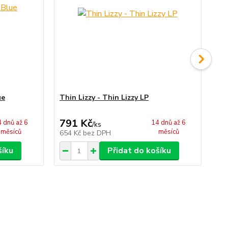
ue
Thin Lizzy - Thin Lizzy LP
Th
We
791 Kč
7
 dnů až 6
14 dnů až 6
/
ks
měsíců
měsíců
654 Kč
bez DPH
65
šíku
Přidat do košíku