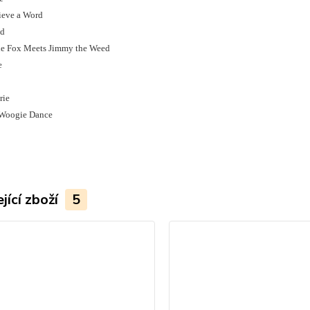
lieve a Word
ld
he Fox Meets Jimmy the Weed
e
rie
 Woogie Dance
jící zboží
5