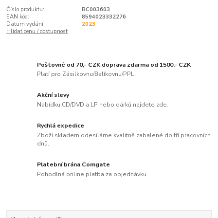
Číslo produktu:
BC003603
EAN kód:
8594023332276
Datum vydání:
2023
Hlídat cenu / dostupnost
Poštovné od 70,- CZK doprava zdarma od 1500,- CZK
Platí pro Zásilkovnu/Balíkovnu/PPL.
Akční slevy
Nabídku CD/DVD a LP nebo dárků najdete zde..
Rychlá expedice
Zboží skladem odesíláme kvalitně zabalené do tří pracovních
dnů..
Platební brána Comgate
Pohodlná online platba za objednávku.