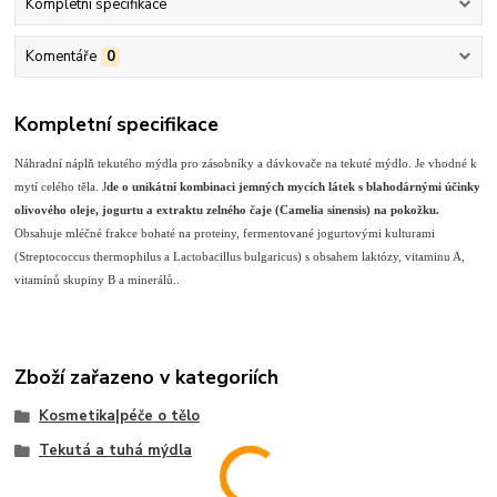
Kompletní specifikace
Komentáře
0
Kompletní specifikace
Náhradní náplň tekutého mýdla pro zásobníky a dávkovače na tekuté mýdlo. Je vhodné k
mytí celého těla. J
de o unikátní kombinaci jemných mycích látek s blahodárnými účinky
olivového oleje, jogurtu a extraktu zelného čaje (Camelia sinensis) na pokožku.
Obsahuje mléčné frakce bohaté na proteiny, fermentované jogurtovými kulturami
(Streptococcus thermophilus a Lactobacillus bulgaricus) s obsahem laktózy, vitaminu A,
vitamínů skupiny B a minerálů..
Zboží zařazeno v kategoriích
Kosmetika|péče o tělo
Tekutá a tuhá mýdla