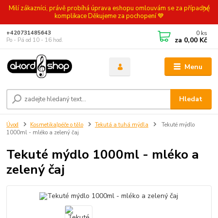
Milí zákazníci, právě probíhá úprava eshopu omlouvám se za případné
komplikace Děkujeme za pochopení 💙
0
ks
+420731485643
za
0,00 Kč
Po - Pá od 10 - 16 hod.
Menu
Hledat
Úvod
Kosmetika|péče o tělo
Tekutá a tuhá mýdla
Tekuté mýdlo
1000ml - mléko a zelený čaj
Tekuté mýdlo 1000ml - mléko a
zelený čaj