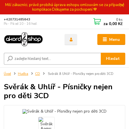
Milí zákazníci, právě probíhá úprava eshopu omlouvám se za případné
komplikace Děkujeme za pochopení 💙
0
ks
+420731485643
za
0,00 Kč
Po - Pá od 10 - 16 hod.
Menu
Hledat
Úvod
Hudba
CD
Svěrák & Uhlíř - Písničky nejen pro děti 3CD
Svěrák & Uhlíř - Písničky nejen
pro děti 3CD