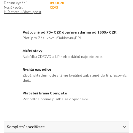
Datum vydání:
09.10.20
Nosič / počet:
CD/3
Hlídat cenu / dostupnost
Poštovné od 70,- CZK doprava zdarma od 1500,- CZK
Platí pro Zásilkovnu/Balíkovnu/PPL.
Akční slevy
Nabídku CD/DVD a LP nebo dárků najdete zde..
Rychlá expedice
Zboží skladem odesíláme kvalitně zabalené do tří pracovních
dnů..
Platební brána Comgate
Pohodlná online platba za objednávku.
Kompletní specifikace