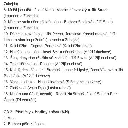
Zubejda)
8. Mniši jsou tiší - Josef Karlík, Vladimír Javorský a Jiří Strach
(Lotrando a Zubejda)
9. Nám se stalo něco překrásného - Barbora Seidlová a Jiří Stach
(Lotrando a Zubejda)
10. Dáme klukovi školy - Jiří Pecha, Jaroslava Kretschmerová, Jiří
Lábus a sbor loupežníků (Lotrando a Zubejda)
11. Koloběžka - Dagmar Patrasová (Koloběžka první)
12. Hajný je lesa pán - Josef Bek a dětský sbor (Ať žijí duchové)
13. Šupy dupy dup (Skřítkové zedníci) - Jiří Sovák (Ať žijí duchové)
14. Trpasličí svatba - Rangers (Ať žijí duchové)
15. Každý den - Vlastimil Brodský, Lubomír Lipský, Dana Vávrová a Jiří
Procházka (Ať žijí duchové)
16. Voda, voděnka - Hana Ulrychová (S čerty nejsou žerty)
17. Zlatý voči (Vojta Dyk) (Láska rohatá)
18. Není nutno (Vadí, nevadí) - Rudolf Hrušínský, Josef Somr a Petr
Čepek (Tři veteráni)
CD 2 -
Písničky z Hodiny zpěvu (A-N)
1. Auta
2. Barbora píše z tábora