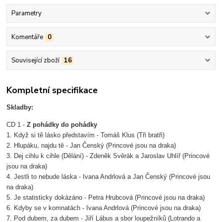
Parametry
Komentáře
0
Související zboží
16
Kompletní specifikace
Skladby:
CD 1 -
Z pohádky do pohádky
1. Když si tě lásko představím - Tomáš Klus (Tři bratři)
2. Hlupáku, najdu tě - Jan Čenský (Princové jsou na draka)
3. Dej cihlu k cihle (Dělání) - Zdeněk Svěrák a Jaroslav Uhlíř (Princové
jsou na draka)
4. Jestli to nebude láska - Ivana Andrlová a Jan Čenský (Princové jsou
na draka)
5. Je statisticky dokázáno - Petra Hrubcová (Princové jsou na draka)
6. Kdyby se v komnatách - Ivana Andrlová (Princové jsou na draka)
7. Pod dubem, za dubem - Jiří Lábus a sbor loupežníků (Lotrando a