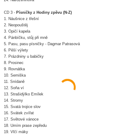
24. Narozeninová
CD 3 -
Písničky z Hodiny zpěvu (N-Z)
1. Náušnice z třešní
2. Neopouštěj
3. Opičí kapela
4. Pánbíčku, stůj při mně
5. Pasu, pasu písničky - Dagmar Patrasová
6. Pěší výlety
7. Prázdniny u babičky
8. Prosinec
9. Rovnátka
10. Semiška
11. Snídaně
12. Soňa ví
13. Strašidýlko Emílek
14. Stromy
15. Svatá trojice slov
16. Svátek zvířat
17. Světové vánoce
18. Umím prase zepředu
19. Vlčí máky