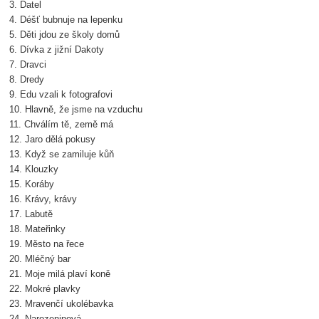
3. Datel
4. Déšť bubnuje na lepenku
5. Děti jdou ze školy domů
6. Dívka z jižní Dakoty
7. Dravci
8. Dredy
9. Edu vzali k fotografovi
10. Hlavně, že jsme na vzduchu
11. Chválím tě, země má
12. Jaro dělá pokusy
13. Když se zamiluje kůň
14. Klouzky
15. Koráby
16. Krávy, krávy
17. Labutě
18. Mateřinky
19. Město na řece
20. Mléčný bar
21. Moje milá plaví koně
22. Mokré plavky
23. Mravenčí ukolébavka