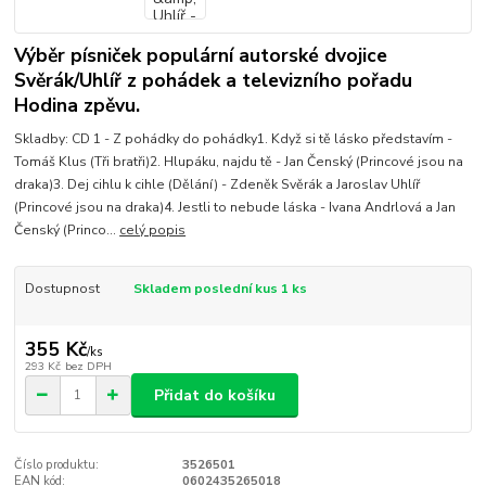
Výběr písniček populární autorské dvojice
Svěrák/Uhlíř z pohádek a televizního pořadu
Hodina zpěvu.
Skladby: CD 1 - Z pohádky do pohádky1. Když si tě lásko představím -
Tomáš Klus (Tři bratři)2. Hlupáku, najdu tě - Jan Čenský (Princové jsou na
draka)3. Dej cihlu k cihle (Dělání) - Zdeněk Svěrák a Jaroslav Uhlíř
(Princové jsou na draka)4. Jestli to nebude láska - Ivana Andrlová a Jan
Čenský (Princo...
celý popis
Dostupnost
Skladem poslední kus 1 ks
355 Kč
/
ks
293 Kč
bez DPH
Přidat do košíku
Číslo produktu:
3526501
EAN kód:
0602435265018