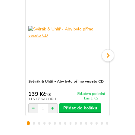
Svěrák & Uhlíř - Aby bylo přímo veselo CD
Svěrák & Uhl
139 Kč
139 Kč
Skladem poslední
/
KS
/
KS
kus 1 KS
115 Kč
bez DPH
115 Kč
bez 
Přidat do košíku