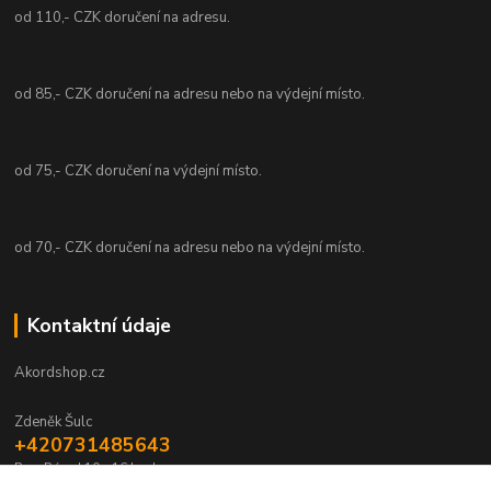
od 110,- CZK doručení na adresu.
od 85,- CZK doručení na adresu nebo na výdejní místo.
od 75,- CZK doručení na výdejní místo.
od 70,- CZK doručení na adresu nebo na výdejní místo.
Kontaktní údaje
Akordshop.cz
Zdeněk Šulc
+420731485643
Po - Pá od 10 - 16 hod.