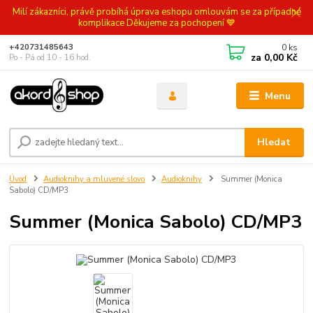
Milí zákazníci, právě probíhá úprava eshopu omlouvám se za případné
komplikace Děkujeme za pochopení 💙
0
ks
+420731485643
za
0,00 Kč
Po - Pá od 10 - 16 hod.
Menu
Hledat
Úvod
Audioknihy a mluvené slovo
Audioknihy
Summer (Monica
Sabolo) CD/MP3
Summer (Monica Sabolo) CD/MP3