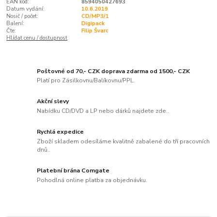
EAN kód:
8594050427693
Datum vydání:
10.6.2019
Nosič / počet:
CD/MP3/1
Balení:
Digipack
Čte:
Filip Švarc
Hlídat cenu / dostupnost
Poštovné od 70,- CZK doprava zdarma od 1500,- CZK
Platí pro Zásilkovnu/Balíkovnu/PPL.
Akční slevy
Nabídku CD/DVD a LP nebo dárků najdete zde..
Rychlá expedice
Zboží skladem odesíláme kvalitně zabalené do tří pracovních
dnů..
Platební brána Comgate
Pohodlná online platba za objednávku.