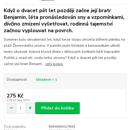
Když o dvacet pět let později začne její bratr
Benjamin, léta pronásledován sny a vzpomínkami,
dívčino zmizení vyšetřovat, rodinná tajemství
začnou vyplouvat na povrch.
Summer bylo devatenáct let, když beze stopy zmizela během pikniku na
pláži Ženevského jezera. V paměti jejím blízkým a kamarádkám utkvěl
tento obrázek: krásná blond dívka v džínových šortkách běží kapradím.
Pohltil ji snad vítr, voda nebo stromy? Když o dvacet pět let později
začne její bratr Benjam...
celý popis
Dostupnost
Skladem > 1
275 Kč
275 Kč
bez DPH
Přidat do košíku
Číslo produktu:
8594050427693