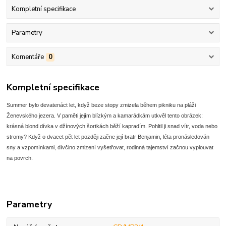
Kompletní specifikace
Parametry
Komentáře
0
Kompletní specifikace
Summer bylo devatenáct let, když beze stopy zmizela během pikniku na pláži
Ženevského jezera. V paměti jejím blízkým a kamarádkám utkvěl tento obrázek:
krásná blond dívka v džínových šortkách běží kapradím. Pohltil ji snad vítr, voda nebo
stromy? Když o dvacet pět let později začne její bratr Benjamin, léta pronásledován
sny a vzpomínkami, dívčino zmizení vyšetřovat, rodinná tajemství začnou vyplouvat
na povrch.
Parametry