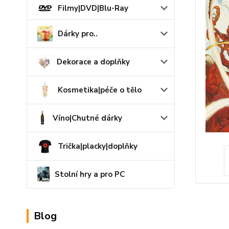
Filmy|DVD|Blu-Ray
Dárky pro..
Dekorace a doplňky
Kosmetika|péče o tělo
Víno|Chutné dárky
Trička|placky|doplňky
Stolní hry a pro PC
Blog