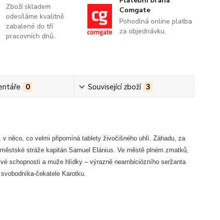
Platební brána
Zboží skladem
Comgate
odesíláme kvalitně
Pohodlná online platba
zabalené do tří
za objednávku.
pracovních dnů..
ntáře
0
Související zboží
3
v něco, co velmi připomíná tablety živočišného uhlí. Záhadu, za
dky městské stráže kapitán Samuel Elánius. Ve městě plném zmatků,
n své schopnosti a muže hlídky – výrazně neambiciózního seržanta
svobodníka-čekatele Karotku.