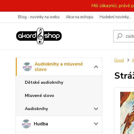
Milí zákazníci, práv
Blog - novinky na webu
Akce na eshopu
Hudební novinky...
Úvod
A
Audioknihy a mluvené
slovo
Strá
Dětské audioknihy
Mluvené slovo
Audioknihy
Hudba