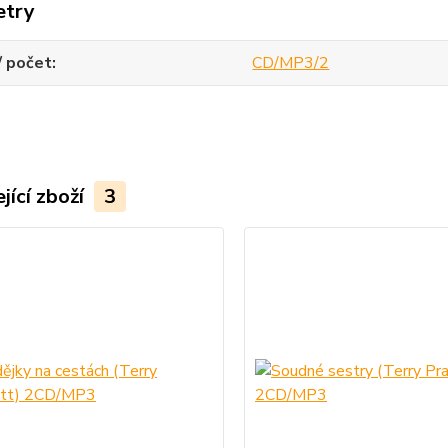
etry
/ počet
CD/MP3/2
jící zboží
3