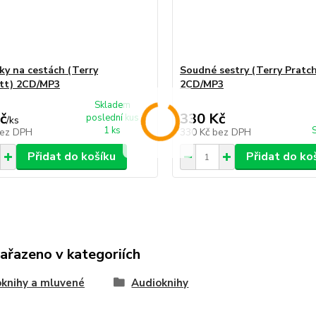
ky na cestách (Terry
Soudné sestry (Terry Pratc
tt) 2CD/MP3
2CD/MP3
Skladem
č
330 Kč
poslední kus
/
ks
1 ks
ez DPH
330 Kč
bez DPH
Přidat do košíku
Přidat do ko
zařazeno v kategoriích
knihy a mluvené
Audioknihy