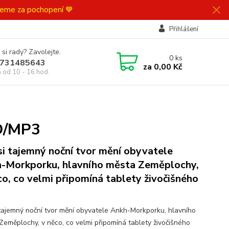
ujeme za pochopení 💙
Přihlášení
 si rady? Zavolejte.
0
ks
731485643
za
0,00 Kč
á od 10 - 16 hod.
CD/MP3
si tajemný noční tvor mění obyvatele
-Morkporku, hlavního města Zeměplochy,
co, co velmi připomíná tablety živočišného
 tajemný noční tvor mění obyvatele Ankh-Morkporku, hlavního
Zeměplochy, v něco, co velmi připomíná tablety živočišného