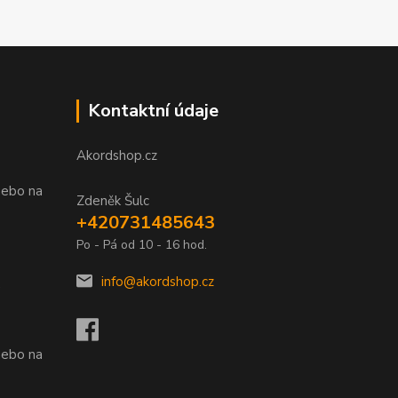
Kontaktní údaje
Akordshop.cz
nebo na
Zdeněk Šulc
+420731485643
Po - Pá od 10 - 16 hod.
info@akordshop.cz
.
nebo na