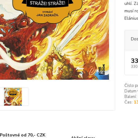
uhlí. Z
musí r
Elániu
Dos
33
330
Číslo p
Datum 
Balení:
Čas:
1
Poštovné od 70,- CZK