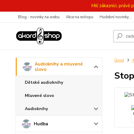
Milí zákazníci, práv
Blog - novinky na webu
Akce na eshopu
Hudební novinky...
Úvod
A
Audioknihy a mluvené
slovo
Stop
Dětské audioknihy
Mluvené slovo
Audioknihy
Hudba