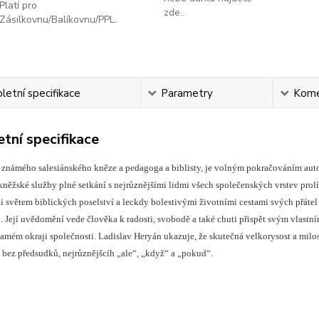
Platí pro
zde..
Zásilkovnu/Balíkovnu/PPL.
etní specifikace
Parametry
Kome
tní specifikace
známého salesiánského kněze a pedagoga a biblisty, je volným pokračováním auto
něžské služby plné setkání s nejrůznějšími lidmi všech společenských vrstev prol
i světem biblických poselství a leckdy bolestivými životními cestami svých přáte
i. Její uvědomění vede člověka k radosti, svobodě a také chuti přispět svým vlast
mém okraji společnosti. Ladislav Heryán ukazuje, že skutečná velkorysost a milosrd
 bez předsudků, nejrůznějšcíh „ale“, „když“ a „pokud“.