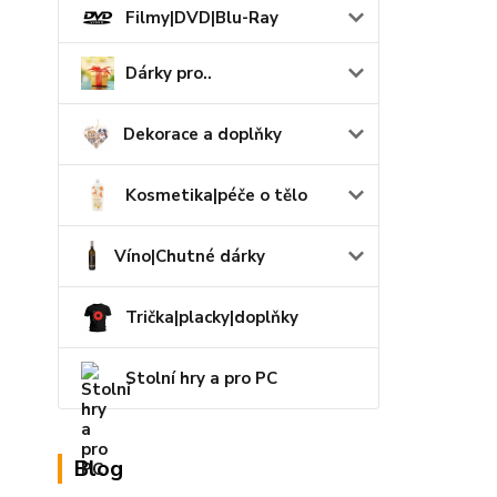
Filmy|DVD|Blu-Ray
Dárky pro..
Dekorace a doplňky
Kosmetika|péče o tělo
Víno|Chutné dárky
Trička|placky|doplňky
Stolní hry a pro PC
Blog