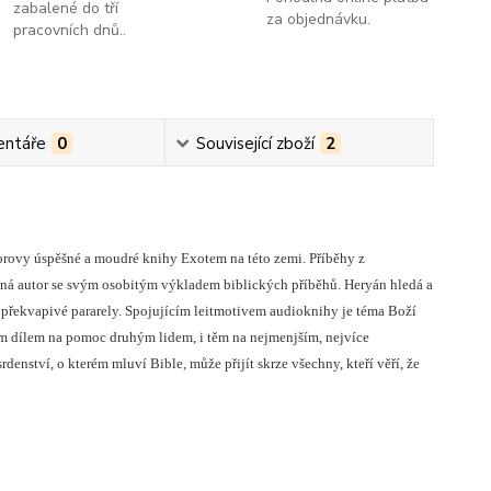
zabalené do tří
za objednávku.
pracovních dnů..
ntáře
0
Související zboží
2
rovy úspěšné a moudré knihy Exotem na této zemi. Příběhy z
íná autor se svým osobitým výkladem biblických příběhů. Heryán hledá a
l překvapivé pararely. Spojujícím leitmotivem audioknihy je téma Boží
ním dílem na pomoc druhým lidem, i těm na nejmenjším, nejvíce
enství, o kterém mluví Bible, může přijít skrze všechny, kteří věří, že