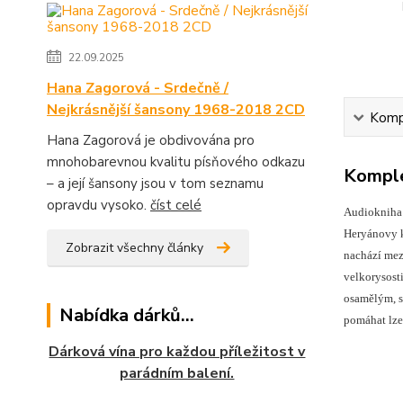
22.09.2025
Hana Zagorová - Srdečně /
Nejkrásnější šansony 1968-2018 2CD
Kompl
Hana Zagorová je obdivována pro
mnohobarevnou kvalitu písňového odkazu
Komple
– a její šansony jsou v tom seznamu
opravdu vysoko.
číst celé
Audiokniha 
Heryánovy k
Zobrazit všechny články
nachází mez
velkorysost
osamělým, sa
Nabídka dárků...
pomáhat lze
Dárková vína pro každou příležitost v
parádním balení.