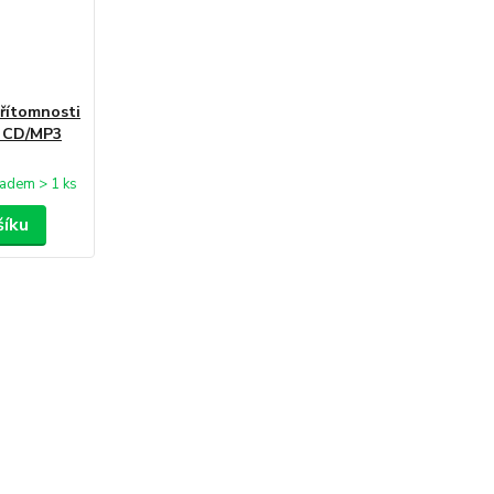
přítomnosti
) CD/MP3
ladem > 1 ks
šíku