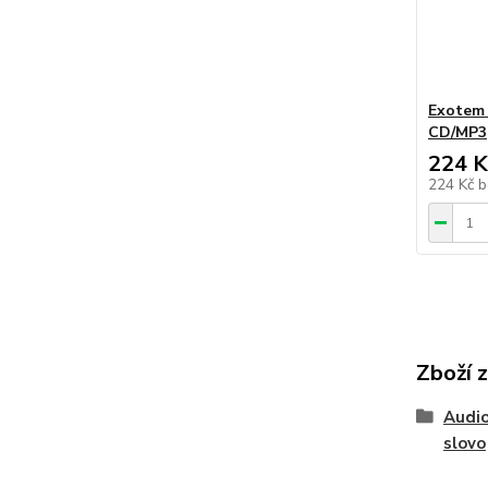
Exotem 
CD/MP3
224 K
224 Kč
b
Zboží 
Audio
slovo