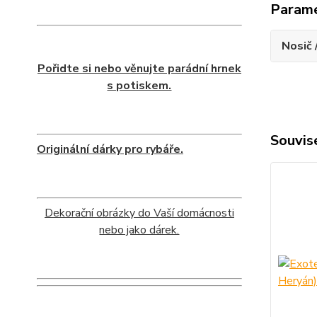
Param
Nosič 
Pořidte si nebo věnujte parádní hrnek
s potiskem.
Souvise
Originální dárky pro rybáře.
Dekorační obrázky do Vaší domácnosti
nebo jako dárek.