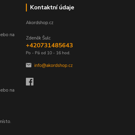
Kontaktní údaje
Akordshop.cz
nebo na
Zdeněk Šulc
+420731485643
Po - Pá od 10 - 16 hod.
info@akordshop.cz
.
nebo na
místo.