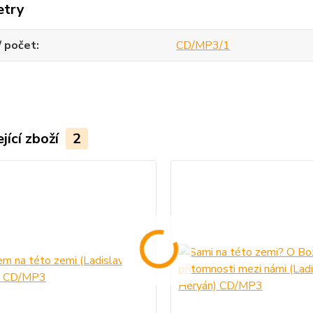
etry
/ počet
CD/MP3/1
jící zboží
2