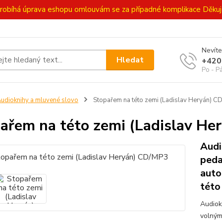
ě probíhá úprava eshopu omlouvám se za případné komplikace Děk
Nevíte
Hledat
+420
Po - P
udioknihy a mluvené slovo
Stopařem na této zemi (Ladislav Heryán) C
ařem na této zemi (Ladislav H
Audi
peda
auto
této
Audiok
volným