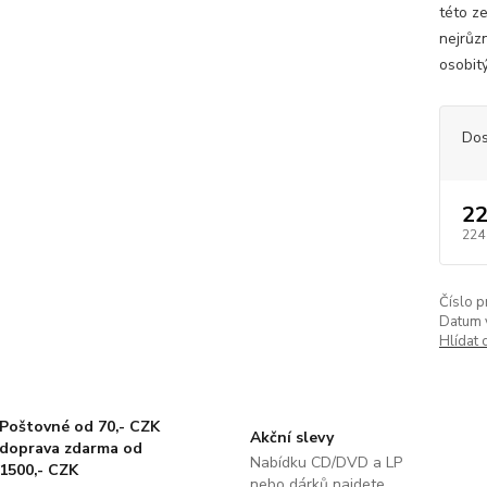
této z
nejrůz
osobit
Dos
22
224
Číslo p
Datum 
Hlídat 
Poštovné od 70,- CZK
Akční slevy
doprava zdarma od
Nabídku CD/DVD a LP
1500,- CZK
nebo dárků najdete