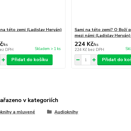
na této zemi (Ladislav Heryán)
Sami na této zemi? O Boží 
mezi námi (Ladislav Heryán
č
224 Kč
/
ks
/
ks
Skladem > 1 ks
Sk
ez DPH
224 Kč
bez DPH
Přidat do košíku
Přidat do ko
zařazeno v kategoriích
knihy a mluvené
Audioknihy