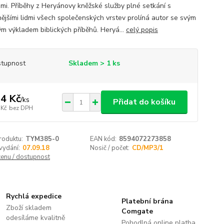
emi. Příběhy z Heryánovy kněžské služby plné setkání s
nějšími lidmi všech společenských vrstev prolíná autor se svým
ým výkladem biblických příběhů. Heryá...
celý popis
tupnost
Skladem > 1 ks
4 Kč
/
ks
Přidat do košíku
 Kč
bez DPH
roduktu:
TYM385-0
EAN kód:
8594072273858
vydání:
07.09.18
Nosič / počet:
CD/MP3/1
cenu / dostupnost
Rychlá expedice
Platební brána
Zboží skladem
Comgate
odesíláme kvalitně
Pohodlná online platba