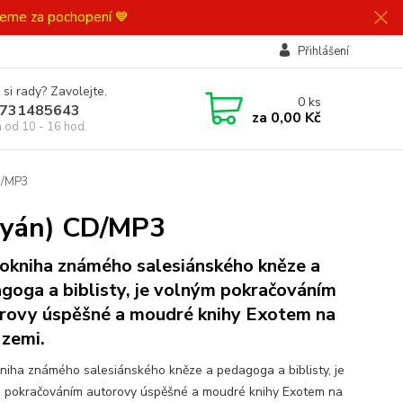
ujeme za pochopení 💙
Přihlášení
 si rady? Zavolejte.
0
ks
731485643
za
0,00 Kč
á od 10 - 16 hod.
D/MP3
eryán) CD/MP3
okniha známého salesiánského kněze a
goga a biblisty, je volným pokračováním
rovy úspěšné a moudré knihy Exotem na
 zemi.
niha známého salesiánského kněze a pedagoga a biblisty, je
 pokračováním autorovy úspěšné a moudré knihy Exotem na