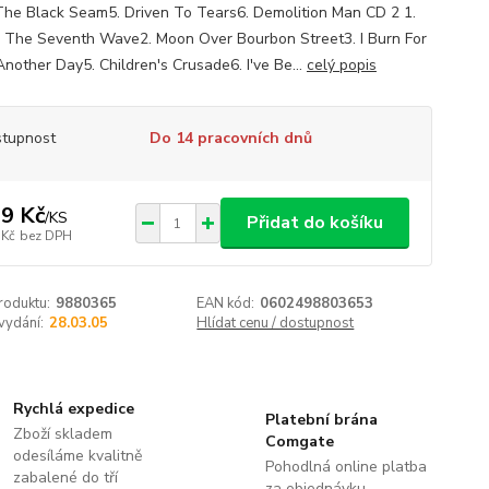
he Black Seam5. Driven To Tears6. Demolition Man CD 2 1.
s The Seventh Wave2. Moon Over Bourbon Street3. I Burn For
Another Day5. Children's Crusade6. I've Be...
celý popis
tupnost
Do 14 pracovních dnů
9 Kč
/
KS
Přidat do košíku
 Kč
bez DPH
roduktu:
9880365
EAN kód:
0602498803653
vydání:
28.03.05
Hlídat cenu / dostupnost
Rychlá expedice
Platební brána
Zboží skladem
Comgate
odesíláme kvalitně
Pohodlná online platba
zabalené do tří
za objednávku.