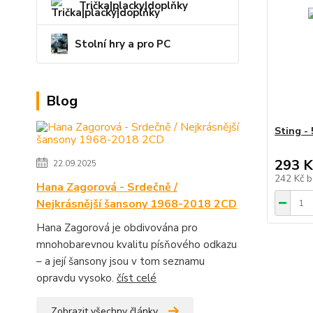
Trička|placky|doplňky
Stolní hry a pro PC
Blog
Sting -
293 K
22.09.2025
242 Kč
b
Hana Zagorová - Srdečně /
Nejkrásnější šansony 1968-2018 2CD
Hana Zagorová je obdivována pro
mnohobarevnou kvalitu písňového odkazu
– a její šansony jsou v tom seznamu
opravdu vysoko.
číst celé
Zobrazit všechny články