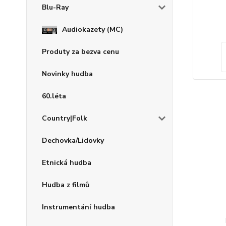
Blu-Ray
Audiokazety (MC)
Produty za bezva cenu
Novinky hudba
60.léta
Country|Folk
Dechovka/Lidovky
Etnická hudba
Hudba z filmů
Instrumentání hudba