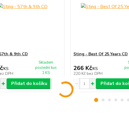
 57th & 9th CD
Sting - Best Of 25 Years CD
Skladem
č
266 Kč
poslední kus
po
/
KS
/
KS
1 KS
ez DPH
220 Kč
bez DPH
Přidat do košíku
Přidat do ko