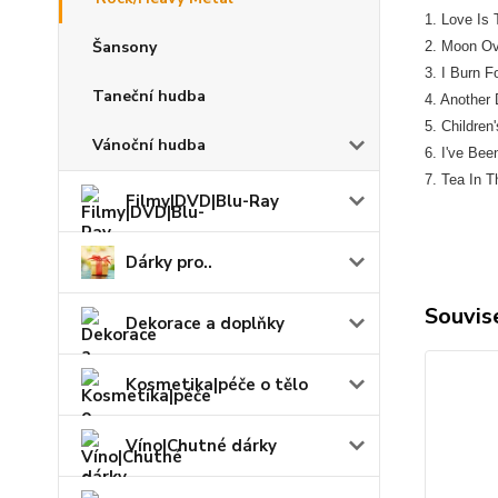
1. Love Is
Šansony
2. Moon Ov
3. I Burn F
Taneční hudba
4. Another
5. Children
Vánoční hudba
6. I've Be
7. Tea In 
Filmy|DVD|Blu-Ray
Dárky pro..
Souvise
Dekorace a doplňky
Kosmetika|péče o tělo
Víno|Chutné dárky