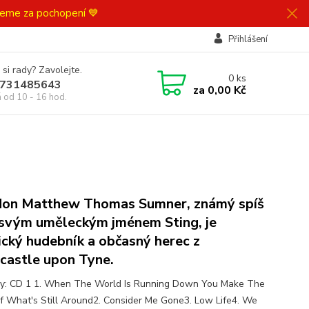
ujeme za pochopení 💙
Přihlášení
 si rady? Zavolejte.
0
ks
731485643
za
0,00 Kč
á od 10 - 16 hod.
on Matthew Thomas Sumner, známý spíš
svým uměleckým jménem Sting, je
ický hudebník a občasný herec z
astle upon Tyne.
y: CD 1 1. When The World Is Running Down You Make The
f What's Still Around2. Consider Me Gone3. Low Life4. We