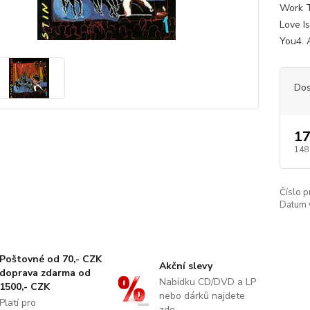
Work T
Love I
You4. 
Dos
17
148
Číslo p
Datum 
Poštovné od 70,- CZK
Akční slevy
doprava zdarma od
Nabídku CD/DVD a LP
1500,- CZK
nebo dárků najdete
Platí pro
zde..