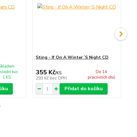
Sting - If On A Winter´S Night CD
St
Skladem
355 Kč
2
slední kus
Do 14
/
KS
1 KS
pracovních dnů
293 Kč
bez DPH
22
šíku
Přidat do košíku