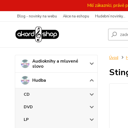
Milí zákazníci, práv
Blog - novinky na webu
Akce na eshopu
Hudební novinky...
Úvod
Audioknihy a mluvené
slovo
Stin
Hudba
CD
DVD
LP