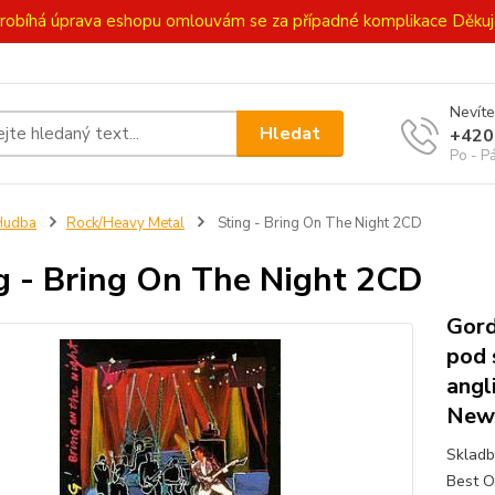
ě probíhá úprava eshopu omlouvám se za případné komplikace Děk
Nevíte
Hledat
+420
Po - P
Hudba
Rock/Heavy Metal
Sting - Bring On The Night 2CD
g - Bring On The Night 2CD
Gord
pod 
angl
Newc
Skladb
Best O