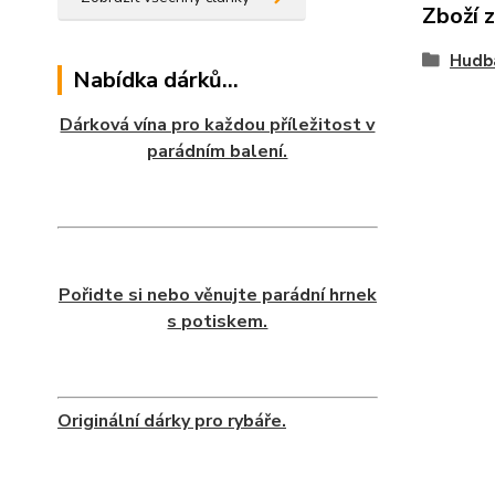
Zboží 
Hudb
Nabídka dárků...
Dárková vína pro každou příležitost v
parádním balení.
Pořidte si nebo věnujte parádní hrnek
s potiskem.
Originální dárky pro rybáře.