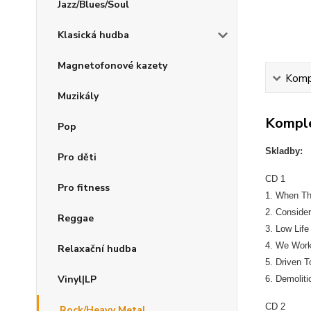
Jazz/Blues/Soul
Klasická hudba
Magnetofonové kazety
Kompl
Muzikály
Komple
Pop
Skladby:
Pro děti
CD 1
Pro fitness
1. When Th
2. Conside
Reggae
3. Low Life
4. We Wor
Relaxační hudba
5. Driven T
Vinyl|LP
6. Demolit
CD 2
Rock/Heavy Metal