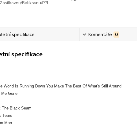
Zásilkovnu/Balíkovnu/PPL.
etní specifikace
Komentáře
0
tní specifikace
e World Is Running Down You Make The Best Of What's Still Around
r Me Gone
k The Black Seam
o Tears
ion Man