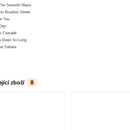
 The Seventh Wave
er Bourbon Street
or You
 Day
's Crusade
en Down So Long
The Sahara
jící zboží
8