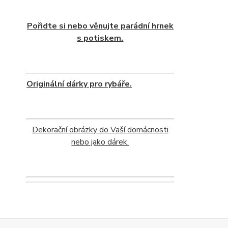
Pořidte si nebo věnujte parádní hrnek
s potiskem.
Originální dárky pro rybáře.
Dekorační obrázky do Vaší domácnosti
nebo jako dárek.