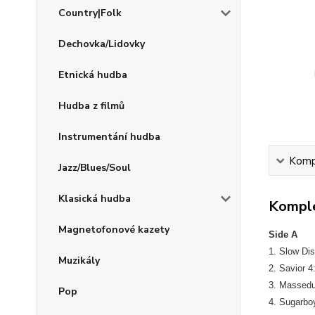
Country|Folk
Dechovka/Lidovky
Etnická hudba
Hudba z filmů
Instrumentání hudba
Kompl
Jazz/Blues/Soul
Klasická hudba
Komple
Magnetofonové kazety
Side A
1. Slow Di
Muzikály
2. Savior 4
3. Massedu
Pop
4. Sugarbo