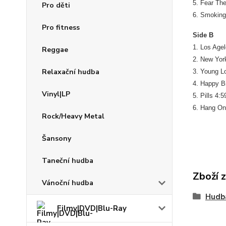
5. Fear The
Pro děti
6. Smoking
Pro fitness
Side B
1. Los Age
Reggae
2. New Yor
Relaxační hudba
3. Young L
4. Happy B
Vinyl|LP
5. Pills 4:5
6. Hang On
Rock/Heavy Metal
Šansony
Taneční hudba
Zboží 
Vánoční hudba
Hudb
Filmy|DVD|Blu-Ray