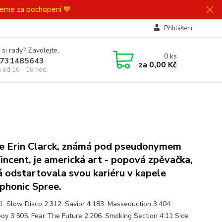
ujeme za pochopení 💙
Přihlášení
 si rady? Zavolejte.
0
ks
731485643
za
0,00 Kč
á od 10 - 16 hod.
e Erin Clarck, známá pod pseudonymem
Vincent, je americká art - popová zpěvačka,
á odstartovala svou kariéru v kapele
phonic Spree.
1. Slow Disco 2:312. Savior 4:183. Masseduction 3:404.
oy 3:505. Fear The Future 2:206. Smoking Section 4:11 Side