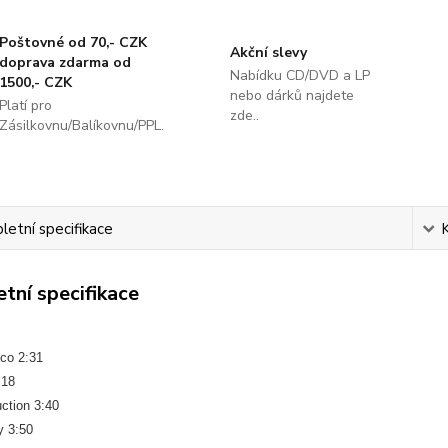
Poštovné od 70,- CZK
Akční slevy
doprava zdarma od
Nabídku CD/DVD a LP
1500,- CZK
nebo dárků najdete
Platí pro
zde..
Zásilkovnu/Balíkovnu/PPL.
etní specifikace
tní specifikace
sco 2:31
:18
ction 3:40
y 3:50