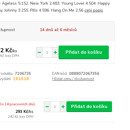
s Ageless 5:152. New York 2:483. Young Lover 4:504. Happy
ay, Johnny 3:255. Pills 4:596. Hang On Me 2:56
celý popis
tupnost
14 dnů až 6 měsíců
2 Kč
/
ks
Přidat do košíku
 Kč
bez DPH
roduktu:
7206735
EAN kód:
0888072067356
vydání:
19.10.18
Hlídat cenu / dostupnost
Do 14 pracovních dnů
Přidat do košíku
293 Kč
/
ks
242 Kč
bez DPH