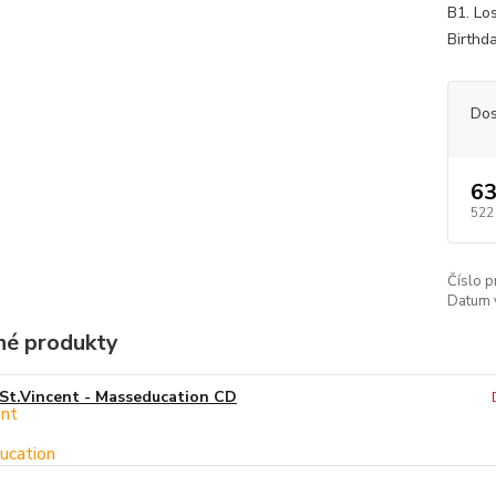
B1. Lo
Birthd
Dos
63
522
Číslo p
Datum 
é produkty
St.Vincent - Masseducation CD