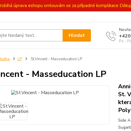
ě probíhá úprava eshopu omlouvám se za případné komplikace Děk
Nevíte
Hledat
+420
Po - P
Hudba
LP
St.Vincent - Masseducation LP
incent - Masseducation LP
Anni
St. 
kter
Poly
Side A
Sugarb