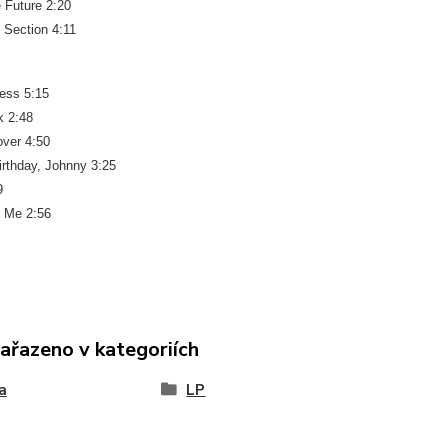
 Future 2:20
 Section 4:11
less 5:15
k 2:48
over 4:50
irthday, Johnny 3:25
9
 Me 2:56
zařazeno v kategoriích
a
LP