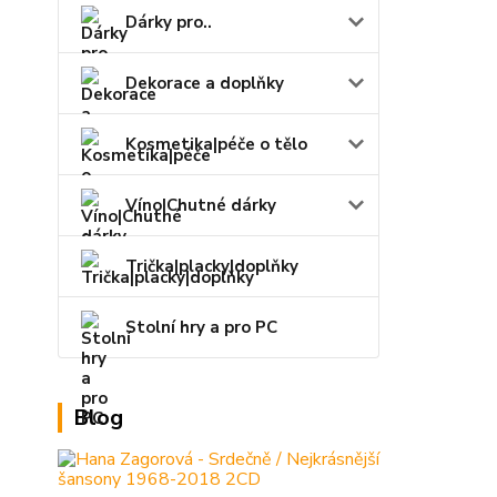
Dárky pro..
Dekorace a doplňky
Kosmetika|péče o tělo
Víno|Chutné dárky
Trička|placky|doplňky
Stolní hry a pro PC
Blog