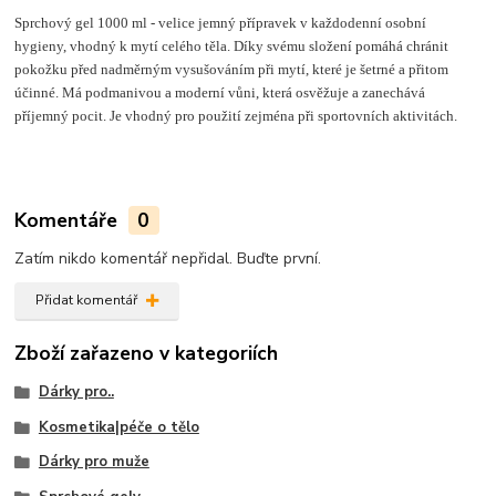
Sprchový gel 1000 ml - velice jemný přípravek v každodenní osobní
hygieny, vhodný k mytí celého těla. Díky svému složení pomáhá chránit
pokožku před nadměrným vysušováním při mytí, které je šetrné a přitom
účinné. Má podmanivou a moderní vůni, která osvěžuje a zanechává
příjemný pocit. Je vhodný pro použití zejména při sportovních aktivitách.
Komentáře
0
Zatím nikdo komentář nepřidal. Buďte první.
Přidat komentář
Zboží zařazeno v kategoriích
Dárky pro..
Kosmetika|péče o tělo
Dárky pro muže