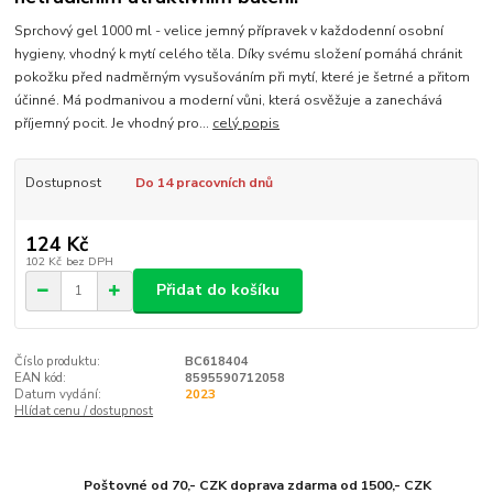
Sprchový gel 1000 ml - velice jemný přípravek v každodenní osobní
hygieny, vhodný k mytí celého těla. Díky svému složení pomáhá chránit
pokožku před nadměrným vysušováním při mytí, které je šetrné a přitom
účinné. Má podmanivou a moderní vůni, která osvěžuje a zanechává
příjemný pocit. Je vhodný pro...
celý popis
Dostupnost
Do 14 pracovních dnů
124 Kč
102 Kč
bez DPH
Přidat do košíku
Číslo produktu:
BC618404
EAN kód:
8595590712058
Datum vydání:
2023
Hlídat cenu / dostupnost
Poštovné od 70,- CZK doprava zdarma od 1500,- CZK