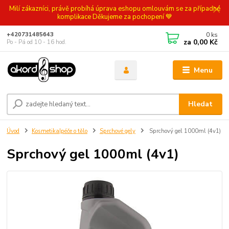
Milí zákazníci, právě probíhá úprava eshopu omlouvám se za případné
komplikace Děkujeme za pochopení 💙
0
ks
+420731485643
za
0,00 Kč
Po - Pá od 10 - 16 hod.
Menu
Hledat
Úvod
Kosmetika|péče o tělo
Sprchové gely
Sprchový gel 1000ml (4v1)
Sprchový gel 1000ml (4v1)