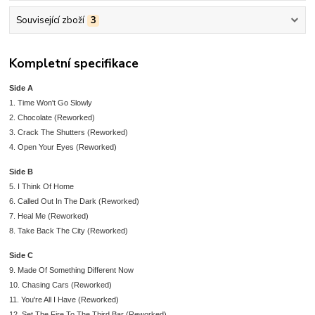
Související zboží
3
Kompletní specifikace
Side A
1. Time Won't Go Slowly
2. Chocolate (Reworked)
3. Crack The Shutters (Reworked)
4. Open Your Eyes (Reworked)
Side B
5. I Think Of Home
6. Called Out In The Dark (Reworked)
7. Heal Me (Reworked)
8. Take Back The City (Reworked)
Side C
9. Made Of Something Different Now
10. Chasing Cars (Reworked)
11. You're All I Have (Reworked)
12. Set The Fire To The Third Bar (Reworked)