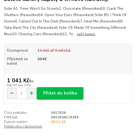
Side A1. Time Won't Go Slowly2. Chocolate (Reworked)3. Crack The
Shutters (Reworked)4. Open Your Eyes (Reworked) Side B5. I Think Of
Home6. Called Out In The Dark (Reworked)7. Heal Me (Reworked)8.
Take Back The City (Reworked) Side C9. Made Of Something Different
Now10. Chasing Cars (Reworked)11. Yo...
celý popis
Dostupnost
14 dnů až 6 měsíců
Příplatek za
20 Kč
balné
1 041 Kč
/
ks
860 Kč
bez DPH
Přidat do košíku
Číslo produktu:
0817826
EAN kód:
0602508178269
Datum vydání:
08.11.19
Hlídat cenu / dostupnost