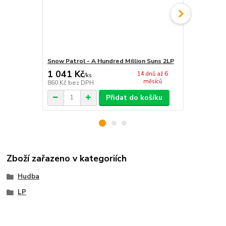
Snow Patrol - A Hundred Million Suns 2LP
Snow Patrol
1 041 Kč
1 041 Kč
14 dnů až 6
/
ks
měsíců
860 Kč
bez DPH
860 Kč
bez 
Přidat do košíku
Zboží zařazeno v kategoriích
Hudba
LP