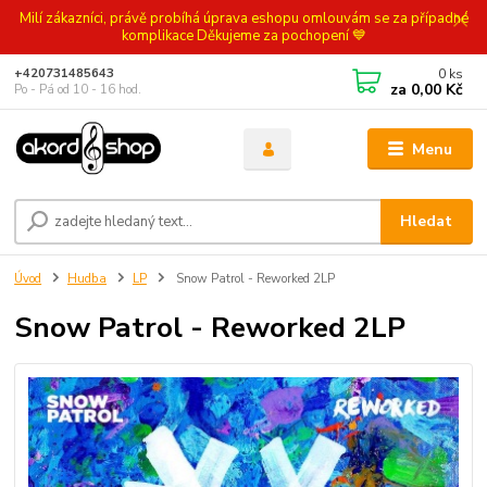
Milí zákazníci, právě probíhá úprava eshopu omlouvám se za případné
komplikace Děkujeme za pochopení 💙
0
ks
+420731485643
za
0,00 Kč
Po - Pá od 10 - 16 hod.
Menu
Hledat
Úvod
Hudba
LP
Snow Patrol - Reworked 2LP
Snow Patrol - Reworked 2LP