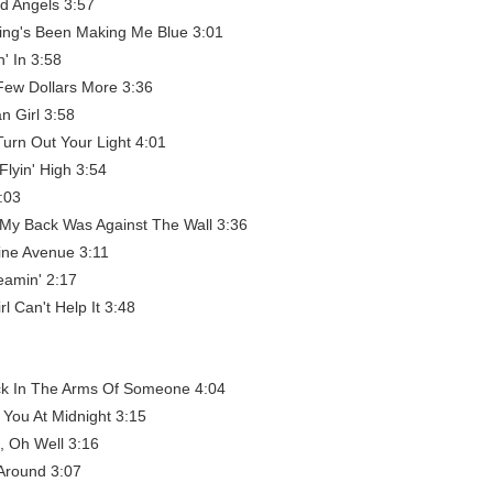
ld Angels 3:57
ing's Been Making Me Blue 3:01
n' In 3:58
 Few Dollars More 3:36
n Girl 3:58
Turn Out Your Light 4:01
Flyin' High 3:54
3:03
My Back Was Against The Wall 3:36
ine Avenue 3:11
eamin' 2:17
rl Can't Help It 3:48
ck In The Arms Of Someone 4:04
et You At Midnight 3:15
, Oh Well 3:16
 Around 3:07