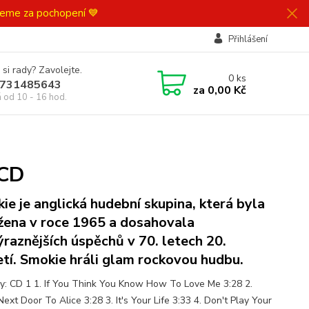
ujeme za pochopení 💙
Přihlášení
 si rady? Zavolejte.
0
ks
731485643
za
0,00 Kč
á od 10 - 16 hod.
2CD
ie je anglická hudební skupina, která byla
žena v roce 1965 a dosahovala
ýraznějších úspěchů v 70. letech 20.
etí. Smokie hráli glam rockovou hudbu.
y: CD 1 1. If You Think You Know How To Love Me 3:28 2.
Next Door To Alice 3:28 3. It's Your Life 3:33 4. Don't Play Your