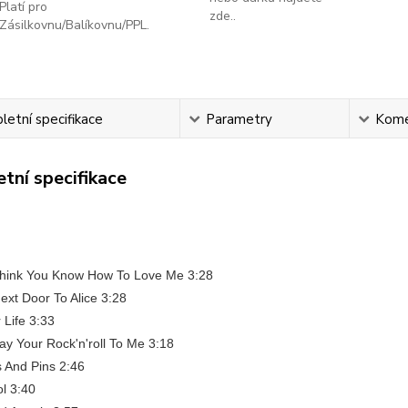
Platí pro
zde..
Zásilkovnu/Balíkovnu/PPL.
etní specifikace
Parametry
Kome
tní specifikace
 Think You Know How To Love Me 3:28
Next Door To Alice 3:28
r Life 3:33
lay Your Rock'n'roll To Me 3:18
s And Pins 2:46
l 3:40