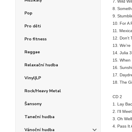
Muzikály
7. Wild Wi
8. Someth
Pop
9. Stumbli
10. For A
Pro děti
11. Mexica
12. Don't 
Pro fitness
13. We're 
Reggae
14. Julia 
15. When 
Relaxační hudba
16. Sunsh
17. Daydr
Vinyl|LP
18. The Gi
Rock/Heavy Metal
CD 2
Šansony
1. Lay Ba
2. I'll Me
Taneční hudba
3. Oh Well
4. Pass It
Vánoční hudba