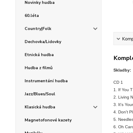
Novinky hudba
60.léta
Country|Folk
Kompl
Dechovka/Lidovky
Etnická hudba
Komple
Hudba z filmů
Skladby:
Instrumentání hudba
CD 1
1. If You
Jazz/Blues/Soul
2. Living 
3. It's You
Klasická hudba
4. Don't P
5. Needle
Magnetofonové kazety
6. Oh Caro