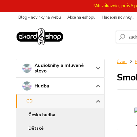
Milí zákazníci, práv
Blog - novinky na webu
Akce na eshopu
Hudební novinky...
Úvod
Audioknihy a mluvené
slovo
Smok
Hudba
CD
Česká hudba
Dětské