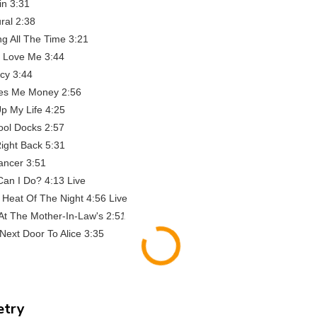
in 3:31
ural 2:38
g All The Time 3:21
u Love Me 3:44
ucy 3:44
kes Me Money 2:56
Up My Life 4:25
ool Docks 2:57
ight Back 5:31
ancer 3:51
Can I Do? 4:13 Live
 Heat Of The Night 4:56 Live
At The Mother-In-Law's 2:51
 Next Door To Alice 3:35
etry