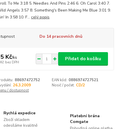
'roll To Me 3:18 5. Needles And Pins 2:46 6. Oh Carol 3:40 7.
ild Angels 3:57 8. Something's Been Making Me Blue 3:01 9.
n' In 3:58 10. F...
celý popis
tupnost
Do 14 pracovních dnů
5 Kč
/
ks
Přidat do košíku
 Kč
bez DPH
roduktu:
88697472752
EAN kód:
0886974727521
vydání:
26.3.2009
Nosič / počet:
CD/2
cenu / dostupnost
Rychlá expedice
Platební brána
Zboží skladem
Comgate
odesíláme kvalitně
Pohodlná online platba