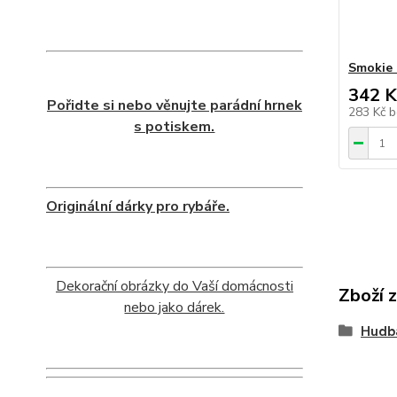
Smokie 
342 K
Pořidte si nebo věnujte parádní hrnek
283 Kč
b
s potiskem.
Originální dárky pro rybáře.
Dekorační obrázky do Vaší domácnosti
Zboží 
nebo jako dárek.
Hudb