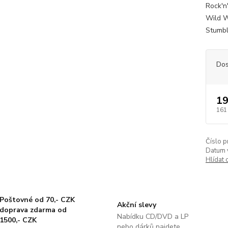
Rock'n
Wild W
Stumbli
Dos
19
161
Číslo p
Datum 
Hlídat 
Poštovné od 70,- CZK
Akční slevy
doprava zdarma od
Nabídku CD/DVD a LP
1500,- CZK
nebo dárků najdete