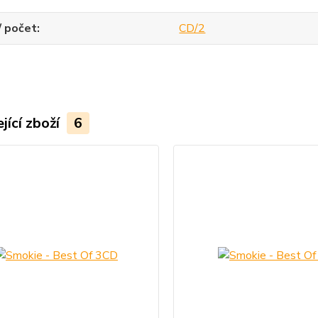
/ počet
CD/2
jící zboží
6