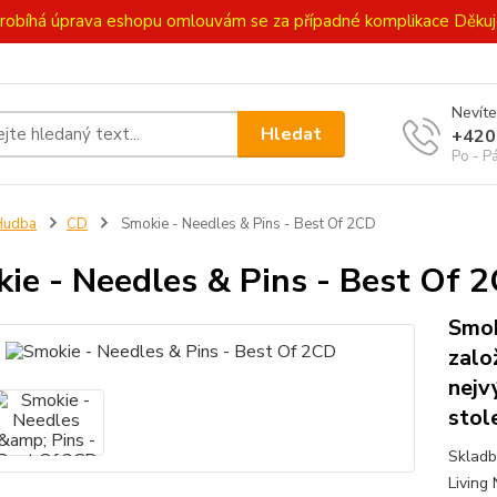
ě probíhá úprava eshopu omlouvám se za případné komplikace Děk
Nevíte
Hledat
+420
Po - P
Hudba
CD
Smokie - Needles & Pins - Best Of 2CD
ie - Needles & Pins - Best Of 
Smok
zalo
nejv
stol
Skladb
Living 