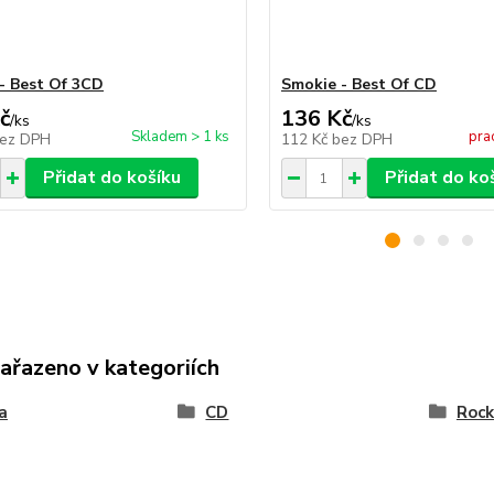
- Best Of 3CD
Smokie - Best Of CD
č
136 Kč
/
ks
/
ks
Skladem > 1 ks
pra
ez DPH
112 Kč
bez DPH
Přidat do košíku
Přidat do ko
zařazeno v kategoriích
a
CD
Rock