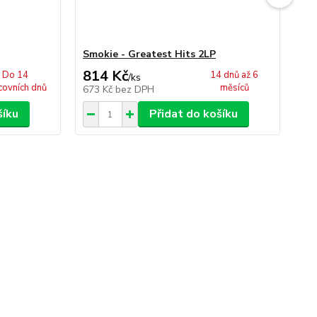
Smokie - Greatest Hits 2LP
Sm
814 Kč
1
Do 14
14 dnů až 6
/
ks
covních dnů
měsíců
673 Kč
bez DPH
14
šíku
Přidat do košíku