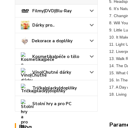
5. Headsp
6. It's Nat
Filmy|DVD|Blu-Ray
7. Changin
8. Will Yo
Dárky pro..
9. Little L
10. It Ma
Dekorace a doplňky
11. Light 
12. Liverp
Kosmetika|péče o tělo
13. Walk R
14. The D
Víno|Chutné dárky
15. What 
16. In The
17. A Day 
Trička|placky|doplňky
18. Living
Stolní hry a pro PC
Param
Blog