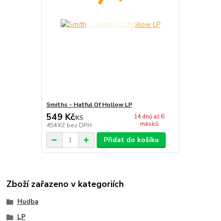
Smiths - Hatful Of Hollow LP
549 Kč
14 dnů až 6
/
KS
měsíců
454 Kč
bez DPH
Přidat do košíku
Zboží zařazeno v kategoriích
Hudba
LP