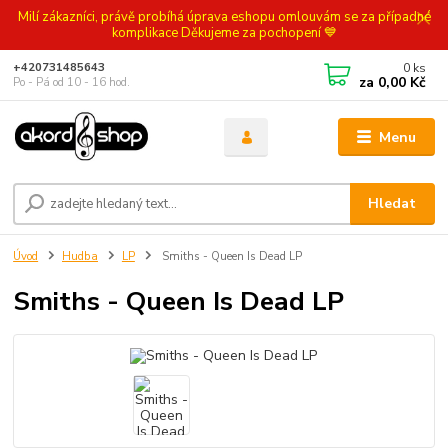
Milí zákazníci, právě probíhá úprava eshopu omlouvám se za případné
komplikace Děkujeme za pochopení 💙
0
ks
+420731485643
za
0,00 Kč
Po - Pá od 10 - 16 hod.
Menu
Hledat
Úvod
Hudba
LP
Smiths - Queen Is Dead LP
Smiths - Queen Is Dead LP