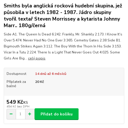
Smiths byla anglická rocková hudební skupina, jež
působila v letech 1982 - 1987. Jádro skupiny
tvořil textař Steven Morrissey a kytarista Johnny
Marr.. 180g/černá
Side A1. The Queen Is Dead 6:242. Frankly, Mr. Shankly 2:173. I Know It's
Over 5:474. Never Had No One Ever 3:365. Cemetry Gates 2:38 Side B1.
Bigmouth Strikes Again 3:112. The Boy With the Thorn In His Side 3:153.
Vicar In a Tutu 2:224. There Is a Light That Never Goes Out 4:025. Some
Girls Are Big...
celý popis
Dostupnost
14 dnů až 6 měsíců
Příplatek za
20 Kč
balné
549 Kč
/
KS
454 Kč
bez DPH
Přidat do košíku