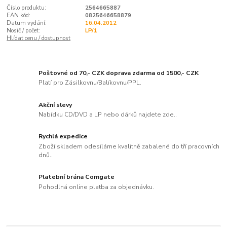
Číslo produktu:
2564665887
EAN kód:
0825646658879
Datum vydání:
16.04.2012
Nosič / počet:
LP/1
Hlídat cenu / dostupnost
Poštovné od 70,- CZK doprava zdarma od 1500,- CZK
Platí pro Zásilkovnu/Balíkovnu/PPL.
Akční slevy
Nabídku CD/DVD a LP nebo dárků najdete zde..
Rychlá expedice
Zboží skladem odesíláme kvalitně zabalené do tří pracovních
dnů..
Platební brána Comgate
Pohodlná online platba za objednávku.