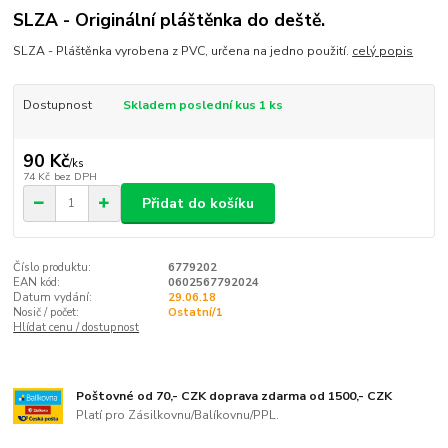
SLZA - Originální pláštěnka do deště.
SLZA - Pláštěnka vyrobena z PVC, určena na jedno použití.
celý popis
Dostupnost
Skladem poslední kus 1 ks
90 Kč
/
ks
74 Kč
bez DPH
Přidat do košíku
Číslo produktu:
6779202
EAN kód:
0602567792024
Datum vydání:
29.06.18
Nosič / počet:
Ostatní/1
Hlídat cenu / dostupnost
Poštovné od 70,- CZK doprava zdarma od 1500,- CZK
Platí pro Zásilkovnu/Balíkovnu/PPL.