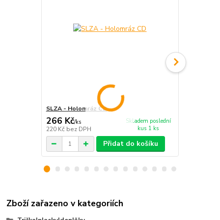
SLZA - Holomráz CD
SLZA - Holo
266 Kč
400 Kč
Skladem poslední
/
ks
/
ks
kus 1 ks
220 Kč
bez DPH
331 Kč
bez 
Přidat do košíku
Zboží zařazeno v kategoriích