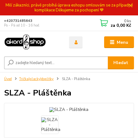
Milí zákazníci, právě probíhá úprava eshopu omlouvám se za případné
komplikace Děkujeme za pochopení 💙
0
ks
+420731485643
za
0,00 Kč
Po - Pá od 10 - 16 hod.
Menu
Hledat
Úvod
Trička|placky|doplňky
SLZA - Pláštěnka
SLZA - Pláštěnka