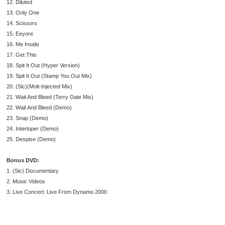
12. Diluted
13. Only One
14. Scissors
15. Eeyore
16. Me Inside
17. Get This
18. Spit It Out (Hyper Version)
19. Spit It Out (Stamp You Out Mix)
20. (Sic)(Molt-Injected Mix)
21. Wait And Bleed (Terry Date Mix)
22. Wait And Bleed (Demo)
23. Snap (Demo)
24. Interloper (Demo)
25. Despise (Demo)
Bonus DVD:
1. (Sic) Documentary
2. Music Videos
3. Live Concert: Live From Dynamo 2000