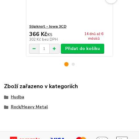
Slipknot - Iowa 3CD
Slipknot - 
366 Kč
393 Kč
14 dnů až 6
/
KS
/
KS
měsíců
302 Kč
bez DPH
325 Kč
bez 
Přidat do košíku
Zboží zařazeno v kategoriích
Hudba
Rock/Heavy Metal