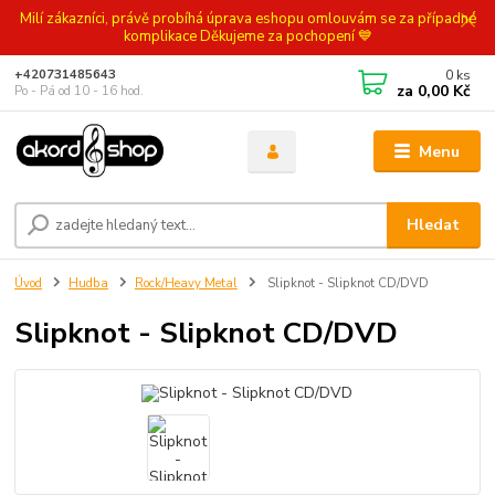
Milí zákazníci, právě probíhá úprava eshopu omlouvám se za případné
komplikace Děkujeme za pochopení 💙
0
ks
+420731485643
za
0,00 Kč
Po - Pá od 10 - 16 hod.
Menu
Hledat
Úvod
Hudba
Rock/Heavy Metal
Slipknot - Slipknot CD/DVD
Slipknot - Slipknot CD/DVD