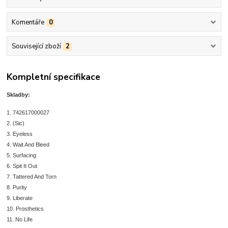
Komentáře
0
Související zboží
2
Kompletní specifikace
Skladby:
1. 742617000027
2. (Sic)
3. Eyeless
4. Wait And Bleed
5. Surfacing
6. Spit It Out
7. Tattered And Torn
8. Purity
9. Liberate
10. Prosthetics
11. No Life