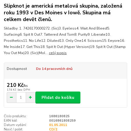
Slipknot je americká metalová skupina, založená
roku 1993 v Des Moines v Iowě. Skupina má
celkem devět členů.
Skladby: 1. 7426170000272. (Sic)3. Eyeless4. Wait And Bleed5.
Surfacing6. Spit It Out7. Tattered And Torn8. Purity9. Liberate10.
Prosthetics11. No Life12. Diluted13. Only One14. Scissors15. Eeyore16.
Me Inside17. Get This18. Spit It Out (Hyper Version)19. Spit It Out (Stamp
You Out Mix)20. (Sic)(Mol...
celý popis
Dostupnost
Do 14 pracovních dnů
210 Kč
/
ks
174 Kč
bez DPH
Přidat do košíku
Číslo produktu:
1686180825
EAN kód:
0016861808259
Datum vydání:
01.05.2011
Nosič / počet:
CD/2