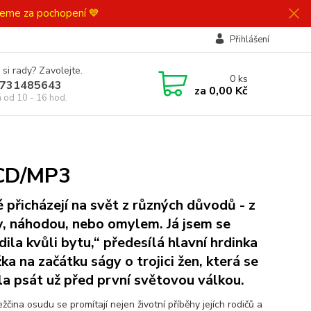
ujeme za pochopení 💙
Přihlášení
 si rady? Zavolejte.
0
ks
731485643
za
0,00 Kč
á od 10 - 16 hod.
2CD/MP3
é přicházejí na svět z různých důvodů - z
y, náhodou, nebo omylem. Já jsem se
dila kvůli bytu,“ předesílá hlavní hrdinka
ka na začátku ságy o trojici žen, která se
la psát už před první světovou válkou.
čina osudu se promítají nejen životní příběhy jejích rodičů a