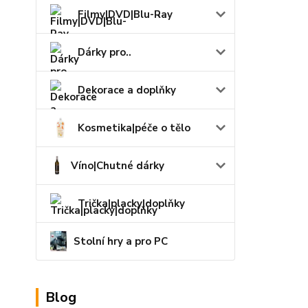
Filmy|DVD|Blu-Ray
Dárky pro..
Dekorace a doplňky
Kosmetika|péče o tělo
Víno|Chutné dárky
Trička|placky|doplňky
Stolní hry a pro PC
Blog