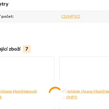
etry
/ počet
CD/MP3/2
jící zboží
7