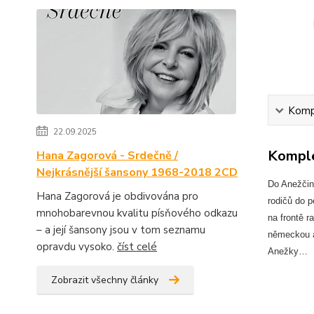
Kompl
22.09.2025
Komple
Hana Zagorová - Srdečně /
Nejkrásnější šansony 1968-2018 2CD
Do Anežčina
Hana Zagorová je obdivována pro
rodičů do 
mnohobarevnou kvalitu písňového odkazu
na frontě r
– a její šansony jsou v tom seznamu
německou a
opravdu vysoko.
číst celé
Anežky…
Zobrazit všechny články