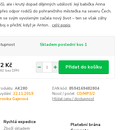
čů, ale i krutý dopad dějinných událostí. Její babička Anna
 přes odpor rodičů do pohraničního městečka na severu Čech,
m se svým vyvoleným začala nový život – ten se však záhy
boj o přežití, když je Anton...
celý popis
tupnost
Skladem poslední kus 1
2 Kč
Přidat do košíku
 Kč
bez DPH
roduktu:
AK280
EAN kód:
8594169482804
vydání:
22.11.2019
Nosič / počet:
CD/MP3/2
ronika Gajerová
Hlídat cenu / dostupnost
Rychlá expedice
Platební brána
Zboží skladem