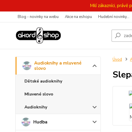
Milí zákazníci, práv
Blog - novinky na webu
Akce na eshopu
Hudební novinky...
Úvod
A
Audioknihy a mluvené
slovo
Slep
Dětské audioknihy
Mluvené slovo
Audioknihy
Hudba