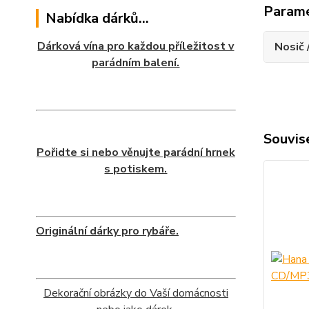
Param
Nabídka dárků...
Dárková vína pro každou příležitost v
Nosič 
parádním balení.
Souvise
Pořidte si nebo věnujte parádní hrnek
s potiskem.
Originální dárky pro rybáře.
Dekorační obrázky do Vaší domácnosti