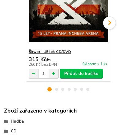
Škwor - 15 let CD/DVD
Škwor - Hle
315 Kč
266 Kč
/
ks
/
ks
Skladem > 1 ks
260 Kč
bez DPH
220 Kč
bez 
Přidat do košíku
Zboží zařazeno v kategoriích
Hudba
CD