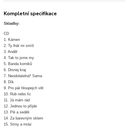
Kompletní specifikace
Skladby:
CD
1. Kámen
2. Ty lhát mi smíš
3. Anděl
4. Tak to jsme my
5. Banda komiků
6. Drsnej kraj
7. Neodolatelná* Sama
8. Dík
9. Pro pár hloupejch vět
10. Rub nebo líc
11. Já mám rád
12. Jednou to příjde
13. Pili a seděli
14. Za barevným sklem
15. Stíny a mráz