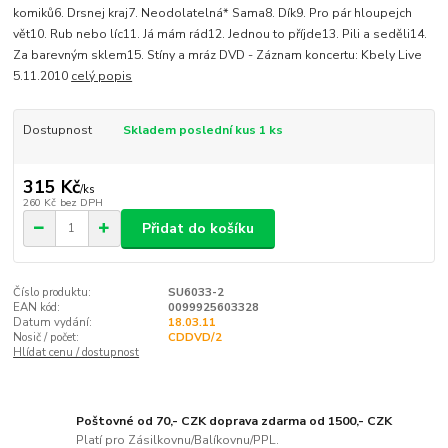
komiků6. Drsnej kraj7. Neodolatelná* Sama8. Dík9. Pro pár hloupejch
vět10. Rub nebo líc11. Já mám rád12. Jednou to příjde13. Pili a seděli14.
Za barevným sklem15. Stíny a mráz DVD - Záznam koncertu: Kbely Live
5.11.2010
celý popis
Dostupnost
Skladem poslední kus 1 ks
315 Kč
/
ks
260 Kč
bez DPH
Přidat do košíku
Číslo produktu:
SU6033-2
EAN kód:
0099925603328
Datum vydání:
18.03.11
Nosič / počet:
CDDVD/2
Hlídat cenu / dostupnost
Poštovné od 70,- CZK doprava zdarma od 1500,- CZK
Platí pro Zásilkovnu/Balíkovnu/PPL.