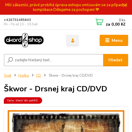
Milí zákazníci, právě probíhá úprava eshopu omlouvám se za případné
komplikace Děkujeme za pochopení 💙
0
ks
+420731485643
za
0,00 Kč
Po - Pá od 10 - 16 hod.
Menu
Hledat
Úvod
Hudba
CD
Škwor - Drsnej kraj CD/DVD
Škwor - Drsnej kraj CD/DVD
Cena, která Vás potěší..