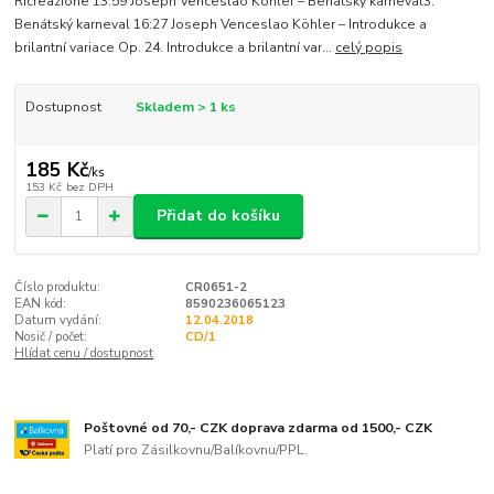
Ricreazione 13:59 Joseph Venceslao Köhler – Benátský karneval3.
Benátský karneval 16:27 Joseph Venceslao Köhler – Introdukce a
brilantní variace Op. 24. Introdukce a brilantní var...
celý popis
Dostupnost
Skladem > 1 ks
185 Kč
/
ks
153 Kč
bez DPH
Přidat do košíku
Číslo produktu:
CR0651-2
EAN kód:
8590236065123
Datum vydání:
12.04.2018
Nosič / počet:
CD/1
Hlídat cenu / dostupnost
Poštovné od 70,- CZK doprava zdarma od 1500,- CZK
Platí pro Zásilkovnu/Balíkovnu/PPL.