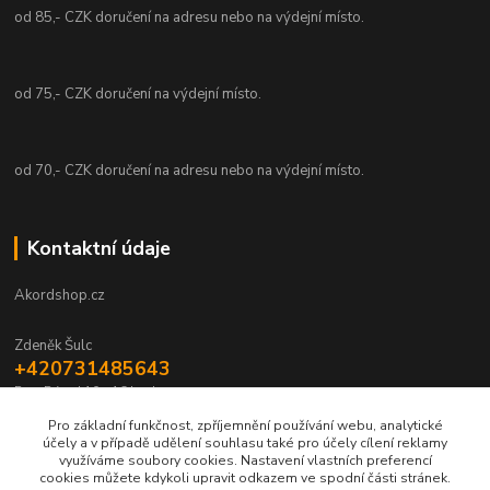
od 85,- CZK doručení na adresu nebo na výdejní místo.
od 75,- CZK doručení na výdejní místo.
od 70,- CZK doručení na adresu nebo na výdejní místo.
Kontaktní údaje
Akordshop.cz
Zdeněk Šulc
+420731485643
Po - Pá od 10 - 16 hod.
Pro základní funkčnost, zpříjemnění používání webu, analytické
info@akordshop.cz
účely a v případě udělení souhlasu také pro účely cílení reklamy
využíváme soubory cookies. Nastavení vlastních preferencí
cookies můžete kdykoli upravit odkazem ve spodní části stránek.