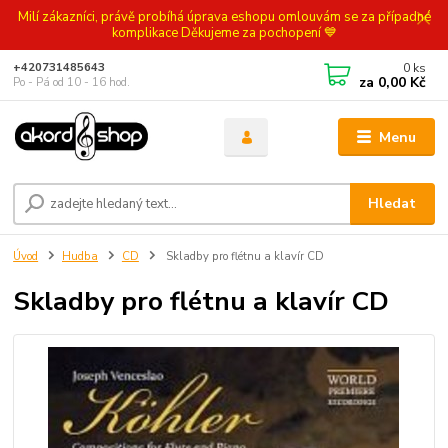
Milí zákazníci, právě probíhá úprava eshopu omlouvám se za případné
komplikace Děkujeme za pochopení 💙
0
ks
+420731485643
za
0,00 Kč
Po - Pá od 10 - 16 hod.
Menu
Hledat
Úvod
Hudba
CD
Skladby pro flétnu a klavír CD
Skladby pro flétnu a klavír CD