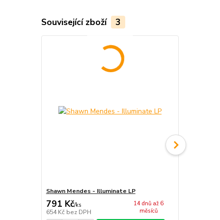
Související zboží
3
Shawn Mendes - Illuminate LP
Shawn Mend
791 Kč
338 Kč
14 dnů až 6
/
ks
/
ks
měsíců
654 Kč
bez DPH
279 Kč
bez 