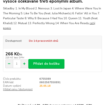
vysoce očekávané třetí eponymní album.
Skladby: 1. In My Blood 2. Nervous 3. Lost In Japan 4. Where Were You In
The Morning 5. Like To Be You (feat. Julia Michaels) 6. Fallin' All in You 7.
Particular Taste 8. Why 9. Because I Had You 10. Queen 11. Youth (feat.
Khalid) 12. Mutual 13. Perfectly Wrong 14. When You Are Ready
celý
popis
Dostupnost
Do 14 pracovních dnů
266 Kč
/
ks
220 Kč
bez DPH
Přidat do košíku
Číslo produktu:
6755089
EAN kód:
0602567550891
Datum vydání:
25.05.18
Hlídat cenu / dostupnost