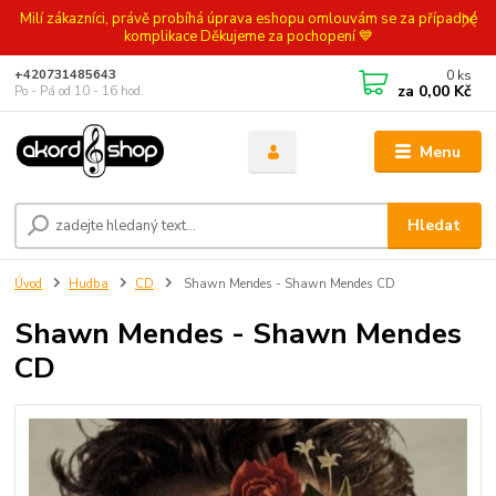
Milí zákazníci, právě probíhá úprava eshopu omlouvám se za případné
komplikace Děkujeme za pochopení 💙
0
ks
+420731485643
za
0,00 Kč
Po - Pá od 10 - 16 hod.
Menu
Hledat
Úvod
Hudba
CD
Shawn Mendes - Shawn Mendes CD
Shawn Mendes - Shawn Mendes
CD