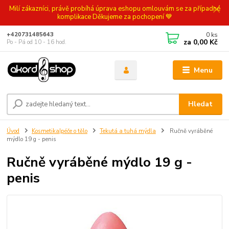
Milí zákazníci, právě probíhá úprava eshopu omlouvám se za případné
komplikace Děkujeme za pochopení 💙
0
ks
+420731485643
za
0,00 Kč
Po - Pá od 10 - 16 hod.
Menu
Hledat
Úvod
Kosmetika|péče o tělo
Tekutá a tuhá mýdla
Ručně vyráběné
mýdlo 19 g - penis
Ručně vyráběné mýdlo 19 g -
penis