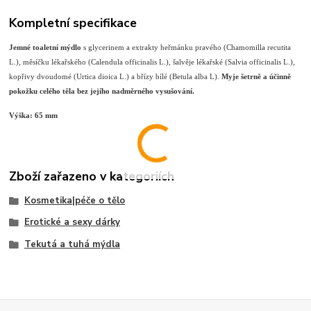
Kompletní specifikace
Jemné toaletní mýdlo
s glycerinem a extrakty heřmánku pravého (Chamomilla recutita
L.), měsíčku lékařského (Calendula officinalis L.), šalvěje lékařské (Salvia officinalis L.),
kopřivy dvoudomé (Urtica dioica L.) a břízy bílé (Betula alba L).
Myje šetrně a účinně
pokožku celého těla bez jejího nadměrného vysušování.
Výška: 65 mm
Zboží zařazeno v kategoriích
Kosmetika|péče o tělo
Erotické a sexy dárky
Tekutá a tuhá mýdla