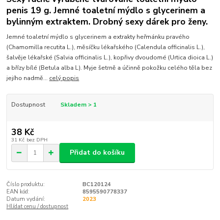
penis 19 g. Jemné toaletní mýdlo s glycerinem a
bylinným extraktem. Drobný sexy dárek pro ženy.
Jemné toaletní mýdlo s glycerinem a extrakty heřmánku pravého
(Chamomilla recutita L.), měsíčku lékařského (Calendula officinalis L.),
šalvěje lékařské (Salvia officinalis L.), kopřivy dvoudomé (Urtica dioica L.)
a břízy bílé (Betula alba L). Myje šetrně a účinně pokožku celého těla bez
jejího nadmě...
celý popis
Dostupnost
Skladem > 1
38 Kč
31 Kč
bez DPH
Přidat do košíku
Číslo produktu:
BC120124
EAN kód:
8595590778337
Datum vydání:
2023
Hlídat cenu / dostupnost