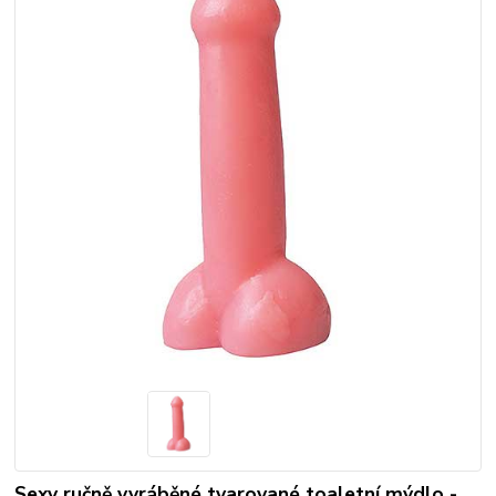
Sexy ručně vyráběné tvarované toaletní mýdlo -