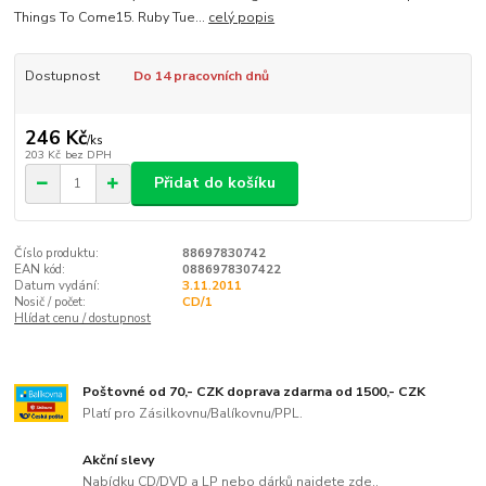
Things To Come15. Ruby Tue...
celý popis
Dostupnost
Do 14 pracovních dnů
246 Kč
/
ks
203 Kč
bez DPH
Přidat do košíku
Číslo produktu:
88697830742
EAN kód:
0886978307422
Datum vydání:
3.11.2011
Nosič / počet:
CD/1
Hlídat cenu / dostupnost
Poštovné od 70,- CZK doprava zdarma od 1500,- CZK
Platí pro Zásilkovnu/Balíkovnu/PPL.
Akční slevy
Nabídku CD/DVD a LP nebo dárků najdete zde..