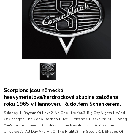
Scorpions jsou německá
heavymetalová/hardrocková skupina založená
roku 1965 v Hannoveru Rudolfem Schenkerem.
Skladby: 1. Rhythm Of Love2. No One Like You3. Big City Nights4. Wind
Of Change5. The Zoo6. Rock You Like Hurricane7. Blackout8. Still Loving
You9. Tainted Love10. Children Of The Revolution11. Across The
Universe12. All Day And All Of The Night13. Tin Soldier14. Shapes Of