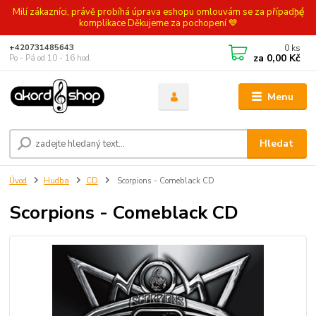
Milí zákazníci, právě probíhá úprava eshopu omlouvám se za případné
komplikace Děkujeme za pochopení 💙
0
ks
+420731485643
za
0,00 Kč
Po - Pá od 10 - 16 hod.
Menu
Hledat
Úvod
Hudba
CD
Scorpions - Comeblack CD
Scorpions - Comeblack CD