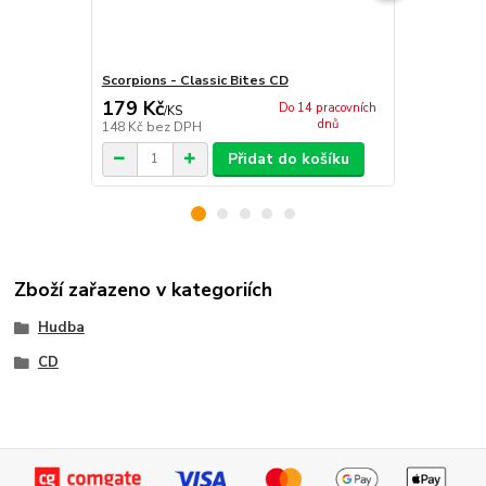
Scorpions - Classic Bites CD
Scorpions -
179 Kč
266 Kč
Do 14 pracovních
/
KS
/
KS
dnů
148 Kč
bez DPH
220 Kč
bez 
Přidat do košíku
Zboží zařazeno v kategoriích
Hudba
CD