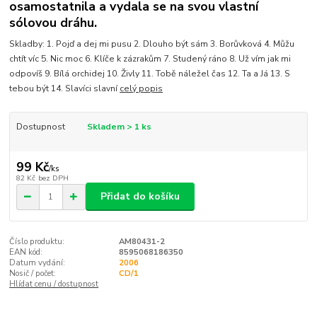
osamostatnila a vydala se na svou vlastní
sólovou dráhu.
Skladby: 1. Pojď a dej mi pusu 2. Dlouho být sám 3. Borůvková 4. Můžu
chtít víc 5. Nic moc 6. Klíče k zázrakům 7. Studený ráno 8. Už vím jak mi
odpovíš 9. Bílá orchidej 10. Živly 11. Tobě náležel čas 12. Ta a Já 13. S
tebou být 14. Slavíci slavní
celý popis
Dostupnost
Skladem > 1 ks
99 Kč
/
ks
82 Kč
bez DPH
Přidat do košíku
Číslo produktu:
AM80431-2
EAN kód:
8595068186350
Datum vydání:
2006
Nosič / počet:
CD/1
Hlídat cenu / dostupnost