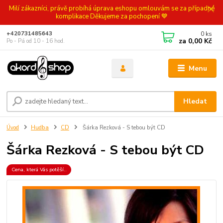
Milí zákazníci, právě probíhá úprava eshopu omlouvám se za případné
komplikace Děkujeme za pochopení 💙
0
ks
+420731485643
za
0,00 Kč
Po - Pá od 10 - 16 hod.
Menu
Hledat
Úvod
Hudba
CD
Šárka Rezková - S tebou být CD
Šárka Rezková - S tebou být CD
Cena, která Vás potěší..