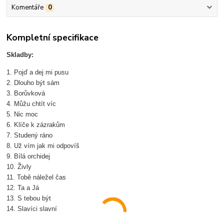
Komentáře
0
Kompletní specifikace
Skladby:
1. Pojď a dej mi pusu
2. Dlouho být sám
3. Borůvková
4. Můžu chtít víc
5. Nic moc
6. Klíče k zázrakům
7. Studený ráno
8. Už vím jak mi odpovíš
9. Bílá orchidej
10. Živly
11. Tobě náležel čas
12. Ta a Já
13. S tebou být
14. Slavíci slavní