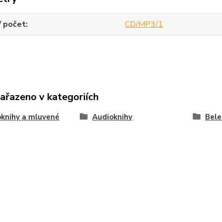
/ počet
CD/MP3/1
zařazeno v kategoriích
knihy a mluvené
Audioknihy
Bele