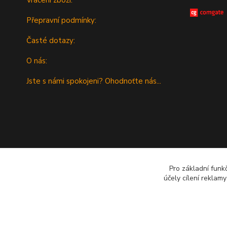
Přepravní podmínky:
Časté dotazy:
O nás:
Jste s námi spokojeni? Ohodnoťte nás...
Pro základní funk
účely cílení reklam