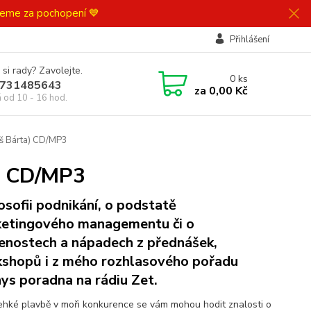
ujeme za pochopení 💙
Přihlášení
 si rady? Zavolejte.
0
ks
731485643
za
0,00 Kč
á od 10 - 16 hod.
oš Bárta) CD/MP3
a) CD/MP3
losofii podnikání, o podstatě
etingového managementu či o
enostech a nápadech z přednášek,
shopů i z mého rozhlasového pořadu
ys poradna na rádiu Zet.
lehké plavbě v moři konkurence se vám mohou hodit znalosti o