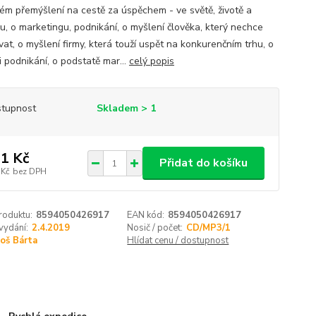
ém přemýšlení na cestě za úspěchem - ve světě, životě a
u, o marketingu, podnikání, o myšlení člověka, který nechce
at, o myšlení firmy, která touží uspět na konkurenčním trhu, o
ii podnikání, o podstatě mar...
celý popis
tupnost
Skladem > 1
1 Kč
Přidat do košíku
 Kč
bez DPH
roduktu:
8594050426917
EAN kód:
8594050426917
vydání:
2.4.2019
Nosič / počet:
CD/MP3/1
oš Bárta
Hlídat cenu / dostupnost