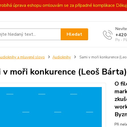
ě probíhá úprava eshopu omlouvám se za případné komplikace Děk
Nevíte
Hledat
+420
Po - P
udioknihy a mluvené slovo
Audioknihy
Sami v moři konkurence (Le
 v moři konkurence (Leoš Bárt
O fi
mark
zkuš
work
Byzn
Při ne