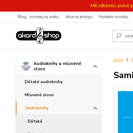
Milí zákazníci, práv
Blog - novinky na webu
Akce na eshopu
Hudební novinky...
Úvod
A
Audioknihy a mluvené
slovo
Sami
Dětské audioknihy
Mluvené slovo
Audioknihy
Dětské