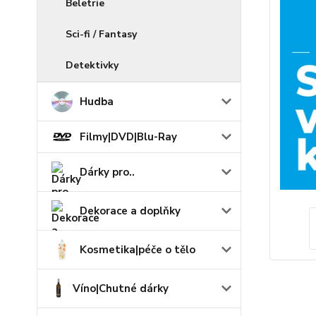
Beletrie
Sci-fi / Fantasy
Detektivky
Hudba
Filmy|DVD|Blu-Ray
Dárky pro..
Dekorace a doplňky
Kosmetika|péče o tělo
Víno|Chutné dárky