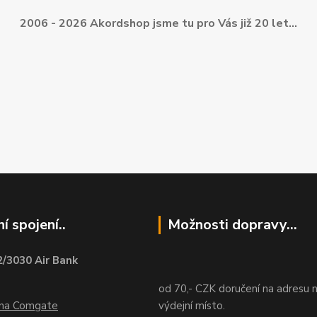
2006 - 2026 Akordshop jsme tu pro Vás již 20 let...
í spojení..
Možnosti dopravy...
/3030 Air Bank
od 70,- CZK doručení na adresu 
ána Comgate
výdejní místo.