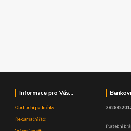
Informace pro Vás...
Bankovn
Obchodní podmínky:
2828922012
Reklamační řád:
Platební br
Vrácení zboží: