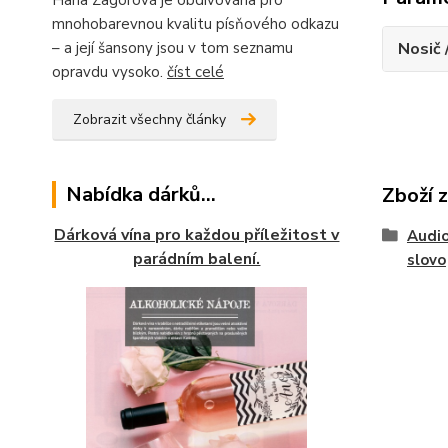
Hana Zagorová je obdivována pro
mnohobarevnou kvalitu písňového odkazu
Nosič 
– a její šansony jsou v tom seznamu
opravdu vysoko.
číst celé
Zobrazit všechny články
Nabídka dárků...
Zboží 
Dárková vína pro každou příležitost v
Audio
parádním balení.
slovo