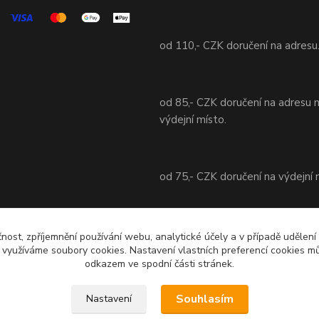
od 110,- CZK doručení na adresu
od 85,- CZK doručení na adresu 
výdejní místo.
od 75,- CZK doručení na výdejní 
od 70,- CZK doručení na adresu 
čnost, zpříjemnění používání webu, analytické účely a v případě udělení
výdejní místo.
y využíváme soubory cookies. Nastavení vlastních preferencí cookies mů
odkazem ve spodní části stránek.
Souhlasím
Nastavení