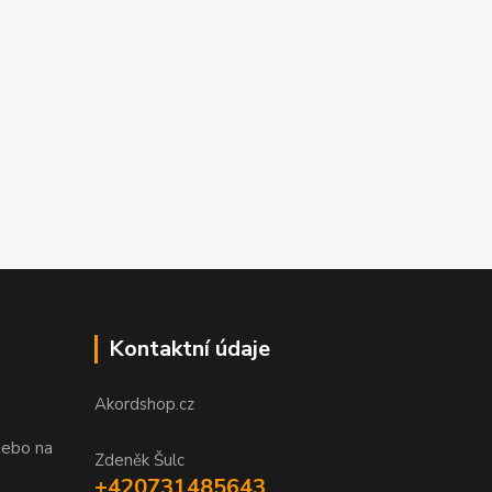
Kontaktní údaje
Akordshop.cz
nebo na
Zdeněk Šulc
+420731485643