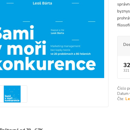
správn
byznys
prohráv
filosof
Dos
32
321
Číslo p
Datum 
Čte:
Le