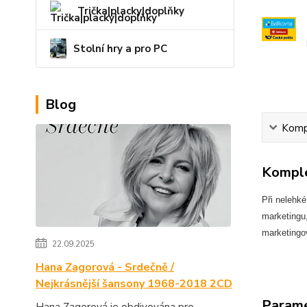
Trička|placky|doplňky
Stolní hry a pro PC
Blog
Kompl
Komple
Při nelehk
marketingu,
marketingo
22.09.2025
Hana Zagorová - Srdečně /
Nejkrásnější šansony 1968-2018 2CD
Param