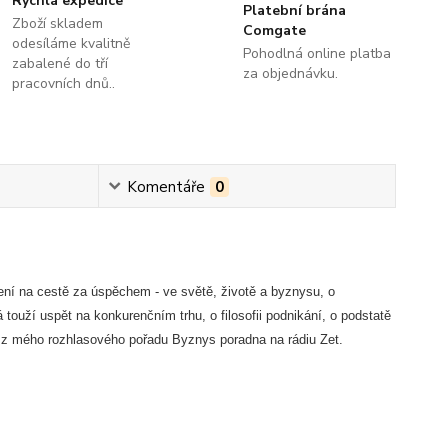
Rychlá expedice
Platební brána
Zboží skladem
Comgate
odesíláme kvalitně
Pohodlná online platba
zabalené do tří
za objednávku.
pracovních dnů..
Komentáře
0
ní na cestě za úspěchem - ve světě, životě a byznysu, o
 touží uspět na konkurenčním trhu, o filosofii podnikání, o podstatě
z mého rozhlasového pořadu Byznys poradna na rádiu Zet.