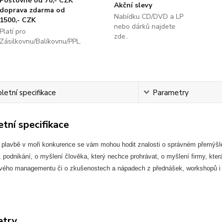
Poštovné od 70,- CZK
Akční slevy
doprava zdarma od
Nabídku CD/DVD a LP
1500,- CZK
nebo dárků najdete
Platí pro
zde..
Zásilkovnu/Balíkovnu/PPL.
etní specifikace
Parametry
tní specifikace
é plavbě v moři konkurence se vám mohou hodit znalosti o správném přemýšle
 podnikání, o myšlení člověka, který nechce prohrávat, o myšlení firmy, která
vého managementu či o zkušenostech a nápadech z přednášek, workshopů i 
etry