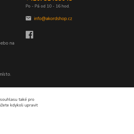
Po - Pá od 10 - 16 hod.
info@akordshop.cz
.
nebo na
místo.
nebo na
 souhlasu také pro
žete kdykoli upravit